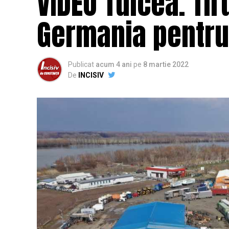
VIDEO Tulcea. Tir
Germania pentru
Publicat
acum 4 ani
pe
8 martie 2022
De
INCISIV