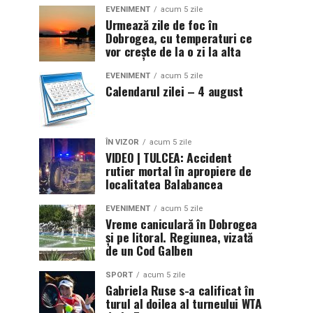
EVENIMENT
acum 5 zile
Urmează zile de foc în
Dobrogea, cu temperaturi ce
vor crește de la o zi la alta
EVENIMENT
acum 5 zile
Calendarul zilei – 4 august
ÎN VIZOR
acum 5 zile
VIDEO | TULCEA: Accident
rutier mortal în apropiere de
localitatea Balabancea
EVENIMENT
acum 5 zile
Vreme caniculară în Dobrogea
și pe litoral. Regiunea, vizată
de un Cod Galben
SPORT
acum 5 zile
Gabriela Ruse s-a calificat în
turul al doilea al turneului WTA