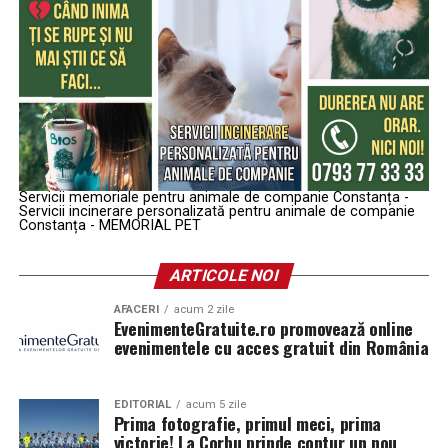
Servicii memoriale pentru animale de companie Constanța -
Servicii incinerare personalizată pentru animale de companie
Constanța - MEMORIAL PET
ARTICOLE NOI
AFACERI
acum 2 zile
EvenimenteGratuite.ro promovează online
evenimentele cu acces gratuit din România
EDITORIAL
acum 5 zile
Prima fotografie, primul meci, prima
victorie! La Corbu prinde contur un nou