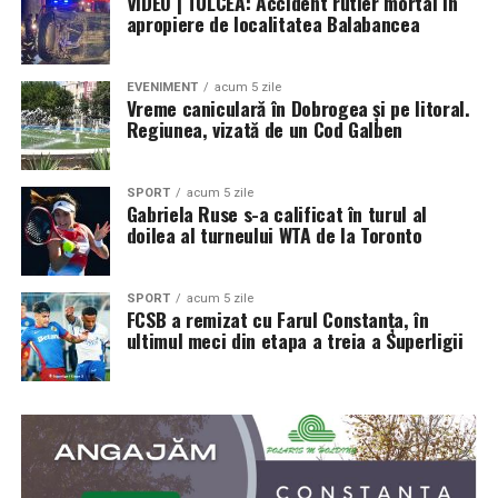
VIDEO | TULCEA: Accident rutier mortal în
apropiere de localitatea Balabancea
EVENIMENT
acum 5 zile
Vreme caniculară în Dobrogea și pe litoral.
Regiunea, vizată de un Cod Galben
SPORT
acum 5 zile
Gabriela Ruse s-a calificat în turul al
doilea al turneului WTA de la Toronto
SPORT
acum 5 zile
FCSB a remizat cu Farul Constanța, în
ultimul meci din etapa a treia a Superligii