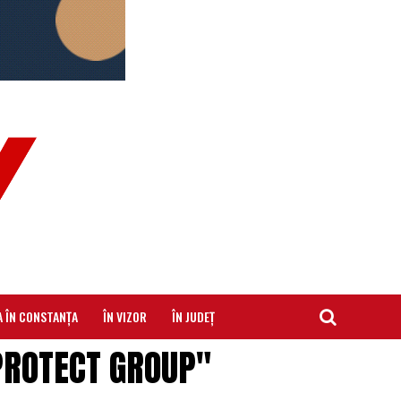
A ÎN CONSTANȚA
ÎN VIZOR
ÎN JUDEȚ
 PROTECT GROUP"