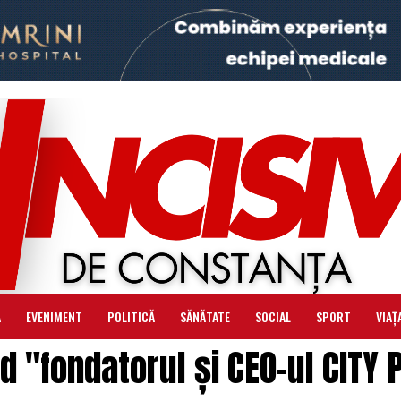
Ă
EVENIMENT
POLITICĂ
SĂNĂTATE
SOCIAL
SPORT
VIAȚ
ed "fondatorul și CEO-ul CITY