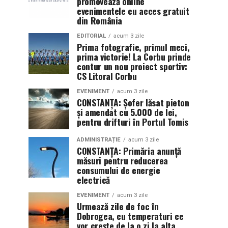
promovează online
evenimentele cu acces gratuit
din România
EDITORIAL
acum 3 zile
Prima fotografie, primul meci,
prima victorie! La Corbu prinde
contur un nou proiect sportiv:
CS Litoral Corbu
EVENIMENT
acum 3 zile
CONSTANȚA: Șofer lăsat pieton
și amendat cu 5.000 de lei,
pentru drifturi în Portul Tomis
ADMINISTRAȚIE
acum 3 zile
CONSTANȚA: Primăria anunță
măsuri pentru reducerea
consumului de energie
electrică
EVENIMENT
acum 3 zile
Urmează zile de foc în
Dobrogea, cu temperaturi ce
vor crește de la o zi la alta