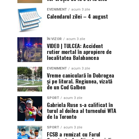
EVENIMENT
acum 3 zile
Calendarul zilei – 4 august
ÎN VIZOR
acum 3 zile
VIDEO | TULCEA: Accident
rutier mortal în apropiere de
localitatea Balabancea
EVENIMENT
acum 3 zile
Vreme caniculară în Dobrogea
și pe litoral. Regiunea, vizată
de un Cod Galben
SPORT
acum 3 zile
Gabriela Ruse s-a calificat în
turul al doilea al turneului WTA
de la Toronto
SPORT
acum 3 zile
FCSB a remizat cu Farul