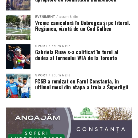
EVENIMENT
acum 6 zile
Vreme caniculară în Dobrogea și pe litoral.
Regiunea, vizată de un Cod Galben
SPORT
acum 6 zile
Gabriela Ruse s-a calificat în turul al
doilea al turneului WTA de la Toronto
SPORT
acum 6 zile
FCSB a remizat cu Farul Constanța, în
ultimul meci din etapa a treia a Superligii