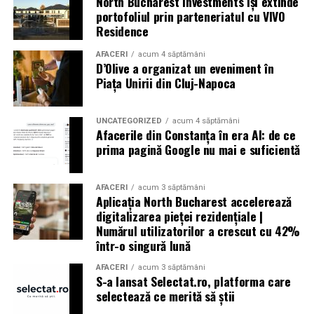
North Bucharest Investments își extinde
depozit timp de șase ani, fără a se lua măsuri de
portofoliul prin parteneriatul cu VIVO
precauție. În urma exploziei, cel puțin 204 persoane și-
Residence
au pierdut viața, peste 6.500 au fost rănite și multe
altele au fost date dispărute. Peste 300.000 de oameni
AFACERI
acum 4 săptămâni
D’Olive a organizat un eveniment în
au rămas fără locuințe în urma exploziilor devastatoare.
Piața Unirii din Cluj-Napoca
Autoritățile din Liban au decretat trei zile de doliu
național
UNCATEGORIZED
acum 4 săptămâni
Afacerile din Constanța în era AI: de ce
prima pagină Google nu mai e suficientă
Aniversări – Comemorări
AFACERI
acum 3 săptămâni
Aplicația North Bucharest accelerează
digitalizarea pieței rezidențiale |
– Sf. Ioan Maria Vianney, preot (Calendarul Romano-
Numărul utilizatorilor a crescut cu 42%
într-o singură lună
Catolic 2026)
AFACERI
acum 3 săptămâni
S-a lansat Selectat.ro, platforma care
selectează ce merită să știi
– 1807: S-a născut Constantin Lecca, pictor, tipograf,