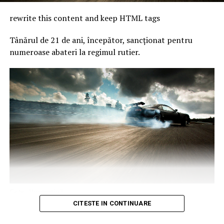
rewrite this content and keep HTML tags
Tânărul de 21 de ani, începător, sancționat pentru
numeroase abateri la regimul rutier.
Foto: Ilustrativă
Publicat de
Adina Sîrbu
,
CITESTE IN CONTINUARE
3 august 2026, 17:05