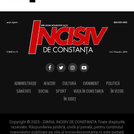
editor, scriitor, traducător şi profesor; ctitorul primei
tipografii (19.IX.1837) şi al primului periodic din
Oltenia, „Mozaicul” (3.X.1838-25.IX.1839); s-a remarcat
în domeniul portretisticii, al picturii religioase (în stil
occidental) şi al picturii cu tematică istorică; participant
la Revoluţia Română din 1848 (m. 1887)
– 1857: S-a născut Augustin Bunea, teolog greco-
catolic, istoric, publicist şi orator; continuator al ideilor
reprezentanţilor Şcolii Ardelene; a desfăşurat o intensă
ADMINISTRAȚIE
AFACERI
CULTURĂ
EVENIMENT
POLITICĂ
activitate pentru emanciparea naţională a românilor
SĂNĂTATE
SOCIAL
SPORT
VIAȚA ÎN CONSTANȚA
ÎN VIZOR
transilvăneni; în procesul memorandiştilor s-a numărat
ÎN JUDEȚ
printre apărătorii acuzaţilor; membru titular al
Academiei Române din 1909 (m. 1909)
Copyright © 2025 - ZIARUL INCISIV DE CONSTANTA Toate drepturile
rezervate. Răspunderea juridică, civilă și penală, pentru conținutul
materialelor publicate pe site-ul incisivdeconstanta.ro este purtată