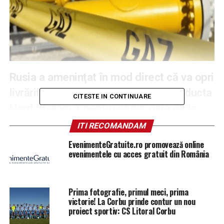
Rusia a ameninţat în mod direct că va opri
livrările de gaz spre Europa prin conducta
CITESTE IN CONTINUARE
Nord Stream 1 pentru prima dată de la
invazia din Ucraina, conform unor
ITI RECOMANDAM
comentarii făcute de vicepremierul rus
EvenimenteGratuite.ro promovează online
Alexander Novak la televiziunea de stat,
evenimentele cu acces gratuit din România
relatează DPA.
„Avem dreptul deplin (…) să impunem un embargou
Prima fotografie, primul meci, prima
asupra tranzitului de gaz prin conducta Nord Stream 1,
victorie! La Corbu prinde contur un nou
proiect sportiv: CS Litoral Corbu
care în prezent operează la capacitatea maximă”, a spus