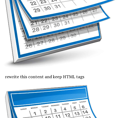
disconfortul termic se va menține accentuat. Maxima
termică va urca până la 36 de grade în partea
continentală, pe litoral vor fi 31 de grade, iar noaptea va
fi tropicală. Cerul va fi mai mult senin, iar vântul va sufla
slab și moderat.
Joi, cu excepția zonei de coastă, vremea va fi caniculară,
indicele temperatură-umezeală va depăși pe arii extinse
pragul critic de 80 de unități, iar temperaturile maxime
se vor încadra între 33 și 37 de grade, mai coborâte pe
litoral, unde vor fi 30 de grade. Noaptea, valorile termice
rămân ridicate. Cerul va fi variabil, vântul va sufla cel
rewrite this content and keep HTML tags
mult moderat și după-amiază vor fi posibile averse slabe.
Vineri, valorile termice nu mai trec de pragul caniculei,
la malul mării vor fi 33 de grade și minimele nocturne se
mențin între 19 și 24 de grade. Cerul va avea înnorări
temporare după-amiaza, când local vor fi averse slabe,
însoțite de fenomene electrice și intensificări de vânt.