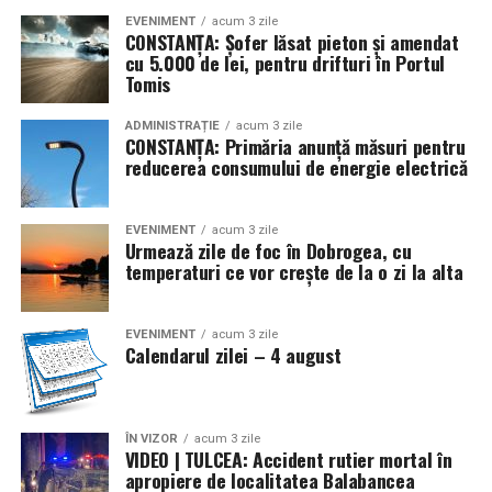
director al Oficiului Statistic pentru Principatele Unite
EVENIMENT
acum 3 zile
(4/16)
CONSTANȚA: Șofer lăsat pieton și amendat
cu 5.000 de lei, pentru drifturi în Portul
* În urmă cu 112 ani (1914), în contextul izbucnirii
Tomis
Primului Război Mondial, Germania invada Belgia, iar ca
răspuns, Marea Britanie a declarat război Germaniei.
ADMINISTRAȚIE
acum 3 zile
CONSTANȚA: Primăria anunță măsuri pentru
Statele Unite și-au proclamat neutralitatea
reducerea consumului de energie electrică
* Se marchează 110 ani (1916) de la semnarea, la
Bucureşti, a Tratatului de alianţă între România, de o
EVENIMENT
acum 3 zile
Urmează zile de foc în Dobrogea, cu
parte, şi Rusia, Franţa, Marea Britanie şi Italia, pe de altă
temperaturi ce vor crește de la o zi la alta
parte, pentru intrarea ţării noastre în război de partea
Antantei (în prima conflagraţie mondială). La
14/27.VIII.1916 România a declarat război Austro-
EVENIMENT
acum 3 zile
Calendarul zilei – 4 august
Ungariei, dată ce a marcat începutul războiul de
eliberare şi întregire naţională (1916-1919) (4/17)
* Acum 78 de ani (1948) a apărut Decretul-lege nr. 177
ÎN VIZOR
acum 3 zile
VIDEO | TULCEA: Accident rutier mortal în
privind cultele religioase din România, prin care s-a
apropiere de localitatea Balabancea
reiterat libertatea credinţei religioase şi a practicării