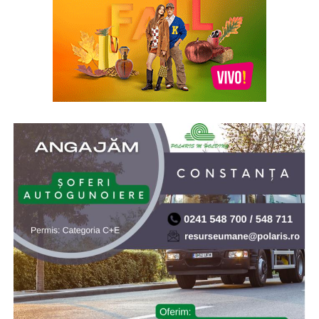
reunea marile personalităţi ale intelectualităţii creştin-
ortodoxe din acea vreme
* Acum 21 de ani (2005), prin Hotărârea de Guvern nr.
902/2005, s-a aprobat înfiinţarea Institutului Naţional
pentru Studierea Holocaustului din România „Elie
Wiesel”. Elie (Eliezer) Wiesel (1928-2016) a fost evreu-
american de origine română, supraviețuitor al
Holocaustului, scriitor, profesor, filozof, ziarist, eseist și
un activist în drepturile omului. Inaugurarea a avut loc
la 10.X.2005, cu ocazia celei de-a doua comemorări a
„Zilei Holocaustului din România”
* Cu 19 ani în urmă (2007) NASA a lansat sonda Phoenix
Mars Lander, care ulterior a găsit dovezi ale existenței
apei pe planeta Marte. Phoenix Mars Lander, pe scurt
Phoenix, este o navă-robot dedicată continuării misiunii
explorării spațiului, având ca țintă continuarea
explorării planetei Marte a sistemului nostru solar.