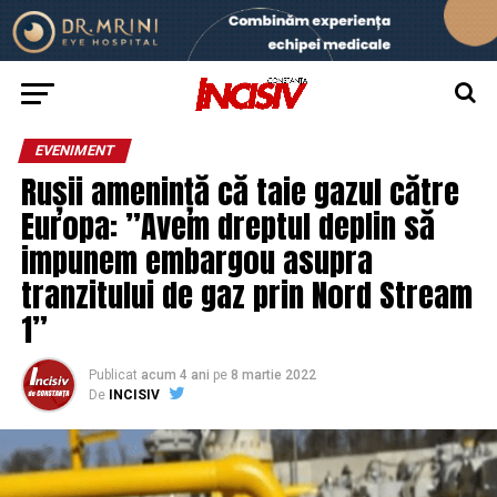
EVENIMENT
Rușii amenință că taie gazul către
Europa: ”Avem dreptul deplin să
impunem embargou asupra
tranzitului de gaz prin Nord Stream
1”
Publicat
acum 4 ani
pe
8 martie 2022
De
INCISIV