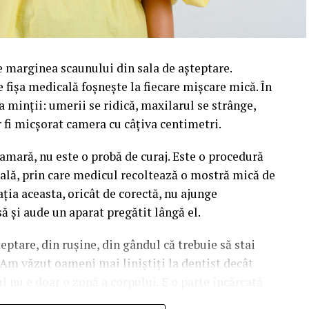
e marginea scaunului din sala de așteptare.
pe fișa medicală foșnește la fiecare mișcare mică. În
a minții: umerii se ridică, maxilarul se strânge,
r fi micșorat camera cu câțiva centimetri.
ară, nu este o probă de curaj. Este o procedură
cală, prin care medicul recoltează o mostră mică de
ația aceasta, oricât de corectă, nu ajunge
ă și aude un aparat pregătit lângă el.
eptare, din rușine, din gândul că trebuie să stai
 Am văzut oameni mai liniștiți la dentist decât
ul nu e doar o zonă a corpului. E o parte încărcată
uneori și vinovății pe care nimeni nu le-a cerut, dar