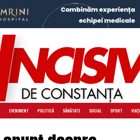
Ă
EVENIMENT
POLITICĂ
SĂNĂTATE
SOCIAL
SPORT
VIAȚ