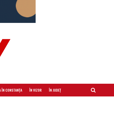
A ÎN CONSTANȚA
ÎN VIZOR
ÎN JUDEȚ