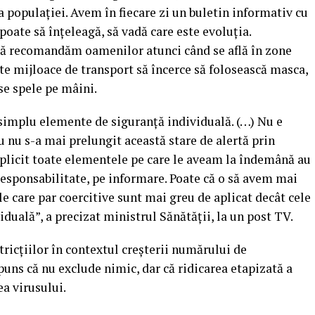
a populaţiei. Avem în fiecare zi un buletin informativ cu
ate să înţeleagă, să vadă care este evoluţia.
ă recomandăm oamenilor atunci când se află în zone
lte mijloace de transport să încerce să folosească masca,
 se spele pe mâini.
i simplu elemente de siguranţă individuală. (…) Nu e
u nu s-a mai prelungit această stare de alertă prin
licit toate elementele pe care le aveam la îndemână au
esponsabilitate, pe informare. Poate că o să avem mai
e care par coercitive sunt mai greu de aplicat decât cele
iduală”, a precizat ministrul Sănătăţii, la un post TV.
tricţiilor în contextul creşterii numărului de
spuns că nu exclude nimic, dar că ridicarea etapizată a
ea virusului.