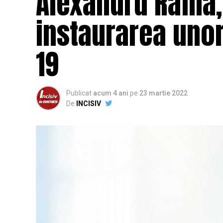
Alexandru Rafila
instaurarea unor 
19
Publicat
acum 4 ani
pe
23 martie 2022
De
INCISIV