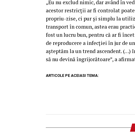
„Eu nu exclud nimic, dar având în ved
acestor restricţii ar fi controlat poat
propriu-zise, ci pur şi simplu la utili
transport în comun, astea erau practic 
fost un lucru bun, pentru că ar fi înc
de reproducere a infecţiei în jur de u
aşteptăm la un trend ascendent. (…) I
să nu devină îngrijorătoare”, a afirmat
ARTICOLE PE ACEIASI TEMA: