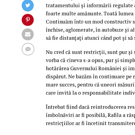
tratamentului şi informării regulate 
foarte multe amănunte. Toată lumea po
Continuăm într-un mod constructiv s
închise, aglomerate, în autobuze şi a
să fie distanţaţi atunci când pot şi să
Nu cred că sunt restricţii, sunt pur ş
vorba că cineva s-a opus, pur şi simpl
hotărârea Guvernului României şi imp
dispărut. Ne bazăm în continuare pe r
mare succes, pentru că uneori măsuril
care invită la o responsabilitate indiv
Întrebat fiind dacă reintroducerea res
îmbolnăviri ar fi posibilă, Rafila a ră
restricţiilor ar fi încetinit transmiter