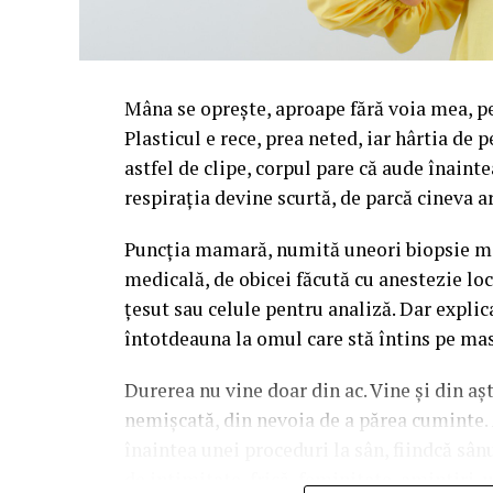
Mâna se oprește, aproape fără voia mea, p
Plasticul e rece, prea neted, iar hârtia de 
astfel de clipe, corpul pare că aude înainte
respirația devine scurtă, de parcă cineva a
Puncția mamară, numită uneori biopsie mam
medicală, de obicei făcută cu anestezie lo
țesut sau celule pentru analiză. Dar explic
întotdeauna la omul care stă întins pe mas
Durerea nu vine doar din ac. Vine și din așt
nemișcată, din nevoia de a părea cuminte.
înaintea unei proceduri la sân, fiindcă sân
de intimitate, frică, feminitate, amintiri, 