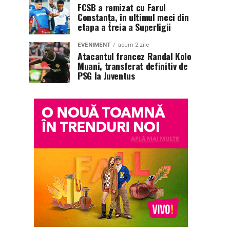
FCSB a remizat cu Farul
Constanța, în ultimul meci din
etapa a treia a Superligii
EVENIMENT
acum 2 zile
Atacantul francez Randal Kolo
Muani, transferat definitiv de
PSG la Juventus