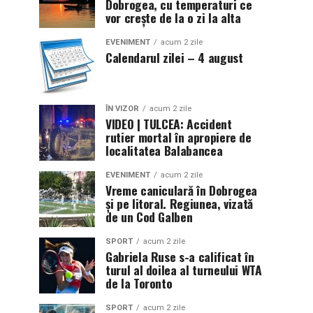
Dobrogea, cu temperaturi ce
vor crește de la o zi la alta
EVENIMENT
acum 2 zile
Calendarul zilei – 4 august
ÎN VIZOR
acum 2 zile
VIDEO | TULCEA: Accident
rutier mortal în apropiere de
localitatea Balabancea
EVENIMENT
acum 2 zile
Vreme caniculară în Dobrogea
și pe litoral. Regiunea, vizată
de un Cod Galben
SPORT
acum 2 zile
Gabriela Ruse s-a calificat în
turul al doilea al turneului WTA
de la Toronto
SPORT
acum 2 zile