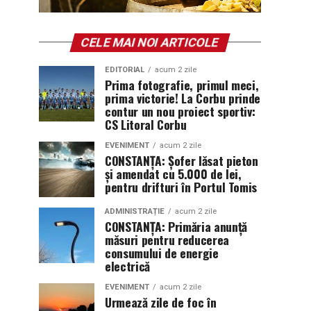
CELE MAI NOI ARTICOLE
EDITORIAL
acum 2 zile
Prima fotografie, primul meci,
prima victorie! La Corbu prinde
contur un nou proiect sportiv:
CS Litoral Corbu
EVENIMENT
acum 2 zile
CONSTANȚA: Șofer lăsat pieton
și amendat cu 5.000 de lei,
pentru drifturi în Portul Tomis
ADMINISTRAȚIE
acum 2 zile
CONSTANȚA: Primăria anunță
măsuri pentru reducerea
consumului de energie
electrică
EVENIMENT
acum 2 zile
Urmează zile de foc în