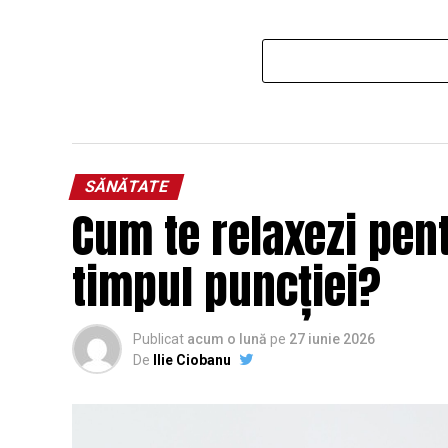
SĂNĂTATE
Cum te relaxezi pen
timpul puncției?
Publicat
acum o lună
pe
27 iunie 2026
De
Ilie Ciobanu