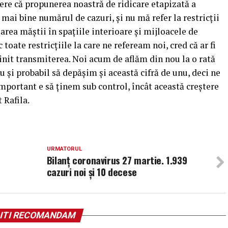
ere că propunerea noastră de ridicare etapizată a
e mai bine numărul de cazuri, şi nu mă refer la restricţii
zarea măştii în spaţiile interioare şi mijloacele de
toate restricţiile la care ne refeream noi, cred că ar fi
etinit transmiterea. Noi acum de aflăm din nou la o rată
nu şi probabil să depăşim şi această cifră de unu, deci ne
mportant e să ţinem sub control, încât această creştere
 Rafila.
URMATORUL
Bilanț coronavirus 27 martie. 1.939
cazuri noi și 10 decese
ITI RECOMANDAM