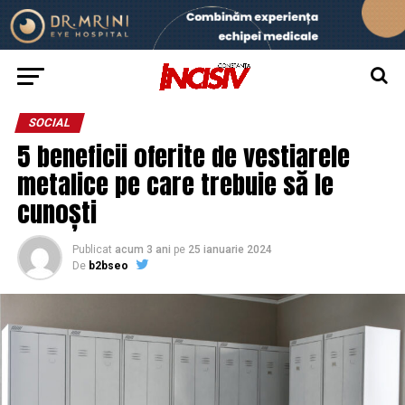
SOCIAL
5 beneficii oferite de vestiarele
metalice pe care trebuie să le
cunoști
Publicat
acum 3 ani
pe
25 ianuarie 2024
De
b2bseo