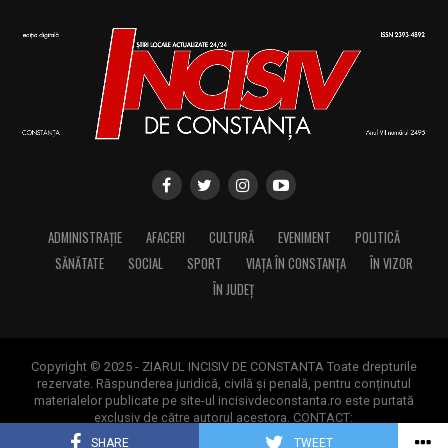
ADMINISTRAȚIE
AFACERI
CULTURĂ
EVENIMENT
POLITICĂ
SĂNĂTATE
SOCIAL
SPORT
VIAȚA ÎN CONSTANȚA
ÎN VIZOR
ÎN JUDEȚ
Copyright © 2025 - ZIARUL INCISIV DE CONSTANTA Toate drepturile
rezervate. Răspunderea juridică, civilă și penală, pentru conținutul
materialelor publicate pe site-ul incisivdeconstanta.ro este purtată
exclusiv de către autorul acestora. CONTACT:
contact@incisivdeconstanta.ro
SHARE
TWEET