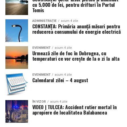
metodologice și recomandări practice pentru
cu 5.000 de lei, pentru drifturi în Portul
implementare.
Tomis
Prin Eyes-Shut, partenerii proiectului transmit un mesaj
ADMINISTRAȚIE
acum 4 zile
CONSTANȚA: Primăria anunță măsuri pentru
clar:
incluziunea nu este un concept abstract și nu
reducerea consumului de energie electrică
aparține doar unor grupuri specifice
, ci poate fi
construită prin experiențe simple, autentice și
replicabile, care îi implică pe toți membrii comunității.
EVENIMENT
acum 4 zile
Urmează zile de foc în Dobrogea, cu
temperaturi ce vor crește de la o zi la alta
Proiectul Eyes-Shut se încheie oficial, însă impactul său
continuă prin comunitățile implicate și prin resursele
puse la dispoziția publicului, invitând organizațiile și
EVENIMENT
acum 4 zile
Calendarul zilei – 4 august
instituțiile interesate să ducă mai departe acest tip de
experiență în propriile contexte locale.
Pentru informații suplimentare despre proiect și
ÎN VIZOR
acum 4 zile
VIDEO | TULCEA: Accident rutier mortal în
rezultate:
apropiere de localitatea Balabancea
http://eyes-shut.forzajuniorcostuleni.ro
acsfjc@gmail.com