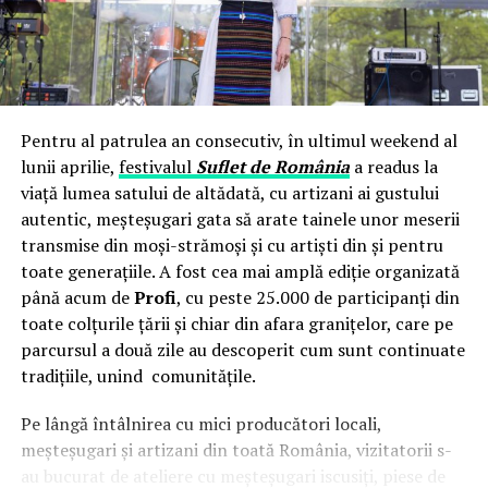
Rădulescu (Kawasaki) și care urmează să fie integrat în
programul de formare.
Programul este gratuit pentru cursanți și include o
metodologie adaptată dizabilităților locomotorii,
mentorat individual și, la final, un portofoliu cu
Pentru al patrulea an consecutiv, în ultimul weekend al
demonstrație practică filmată și o recomandare din
lunii aprilie,
festivalul
Suflet de România
a readus la
partea echipei tehnice UZINEX. Compania își pune apoi
viață lumea satului de altădată, cu artizani ai gustului
la dispoziție rețeaua de clienți și parteneri industriali
autentic, meșteșugari gata să arate tainele unor meserii
pentru integrarea profesională a absolvenților.
transmise din moși-strămoși și cu artiști din și pentru
toate generațiile. A fost cea mai amplă ediție organizată
„Noi nu facem caritate. Construim acces”, spune Sorin
până acum de
Profi
, cu peste 25.000 de participanți din
Baciu, Director General UZINEX. „Diferența dintre 17%
toate colțurile țării și chiar din afara granițelor, care pe
în România și peste 50% în Europa nu se închide cu
parcursul a două zile au descoperit cum sunt continuate
compasiune, ci cu competențe reale și tehnologie pe
tradițiile, unind comunitățile.
care piața chiar le plătește. Misiunea noastră a fost
mereu să eliminăm bariera dintre oameni și tehnologia
Pe lângă întâlnirea cu mici producători locali,
industrială avansată. Acest centru este forma ei cea mai
meșteșugari și artizani din toată România, vizitatorii s-
directă.”
au bucurat de ateliere cu meșteșugari iscusiți, piese de