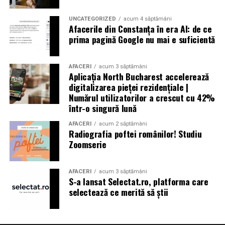
UNCATEGORIZED
acum 4 săptămâni
Afacerile din Constanța în era AI: de ce
prima pagină Google nu mai e suficientă
AFACERI
acum 3 săptămâni
Aplicația North Bucharest accelerează
digitalizarea pieței rezidențiale |
Numărul utilizatorilor a crescut cu 42%
într-o singură lună
AFACERI
acum 2 săptămâni
Radiografia poftei românilor! Studiu
Zoomserie
AFACERI
acum 3 săptămâni
S-a lansat Selectat.ro, platforma care
selectează ce merită să știi