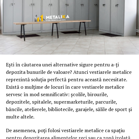
Eşti în căutarea unei alternative sigure pentru a-ţi
depozita bunurile de valoare? Atunci vestiarele metalice
reprezintă soluția perfectă pentru această necesitate.
Există o mulțime de locuri în care vestiarele metalice
servesc în mod semnificativ: școlile, birourile,
depozitele, spitalele, supermarketurile, parcurile,
băncile, atelierele, bibliotecile, garajele, sălile de sport și
multe altele.
De asemenea, poți folosi vestiarele metalice ca spațiu
pentru depozitarea alimentelor reci sau ca zonă izolată