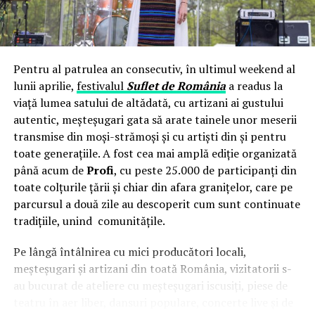
programul de formare.
ARTICOLE PE ACEIASI TEMA:
Programul este gratuit pentru cursanți și include o
URMATORUL
Zilele Orașului Călimănești – 636 de ani de la prima
metodologie adaptată dizabilităților locomotorii,
atestare documentară
mentorat individual și, la final, un portofoliu cu
Pentru al patrulea an consecutiv, în ultimul weekend al
demonstrație practică filmată și o recomandare din
lunii aprilie,
festivalul
Suflet de România
a readus la
NU RATATI
Staţiunile balneare din Vâlcea – terapie pentru trup şi
partea echipei tehnice UZINEX. Compania își pune apoi
viață lumea satului de altădată, cu artizani ai gustului
suflet
la dispoziție rețeaua de clienți și parteneri industriali
autentic, meșteșugari gata să arate tainele unor meserii
pentru integrarea profesională a absolvenților.
transmise din moși-strămoși și cu artiști din și pentru
toate generațiile. A fost cea mai amplă ediție organizată
„Noi nu facem caritate. Construim acces”, spune Sorin
până acum de
Profi
, cu peste 25.000 de participanți din
Baciu, Director General UZINEX. „Diferența dintre 17%
toate colțurile țării și chiar din afara granițelor, care pe
în România și peste 50% în Europa nu se închide cu
parcursul a două zile au descoperit cum sunt continuate
compasiune, ci cu competențe reale și tehnologie pe
tradițiile, unind comunitățile.
care piața chiar le plătește. Misiunea noastră a fost
mereu să eliminăm bariera dintre oameni și tehnologia
Pe lângă întâlnirea cu mici producători locali,
industrială avansată. Acest centru este forma ei cea mai
meșteșugari și artizani din toată România, vizitatorii s-
directă.”
au bucurat de ateliere cu meșteșugari iscusiți, piese de
teatru în aer liber, dansuri populare, concerte live și de
„Roboții industriali nu te întreabă cum mergi. Te