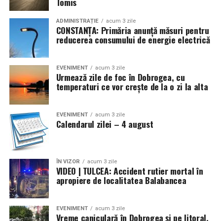
Tomis
Prin Eyes-Shut, partenerii proiectului transmit un mesaj
ADMINISTRAȚIE
acum 3 zile
CONSTANȚA: Primăria anunță măsuri pentru
clar:
incluziunea nu este un concept abstract și nu
reducerea consumului de energie electrică
aparține doar unor grupuri specifice
, ci poate fi
construită prin experiențe simple, autentice și
replicabile, care îi implică pe toți membrii comunității.
EVENIMENT
acum 3 zile
Urmează zile de foc în Dobrogea, cu
temperaturi ce vor crește de la o zi la alta
Proiectul Eyes-Shut se încheie oficial, însă impactul său
continuă prin comunitățile implicate și prin resursele
puse la dispoziția publicului, invitând organizațiile și
EVENIMENT
acum 3 zile
Calendarul zilei – 4 august
instituțiile interesate să ducă mai departe acest tip de
experiență în propriile contexte locale.
Pentru informații suplimentare despre proiect și
ÎN VIZOR
acum 3 zile
VIDEO | TULCEA: Accident rutier mortal în
rezultate:
apropiere de localitatea Balabancea
http://eyes-shut.forzajuniorcostuleni.ro
acsfjc@gmail.com
EVENIMENT
acum 3 zile
Vreme caniculară în Dobrogea și pe litoral.