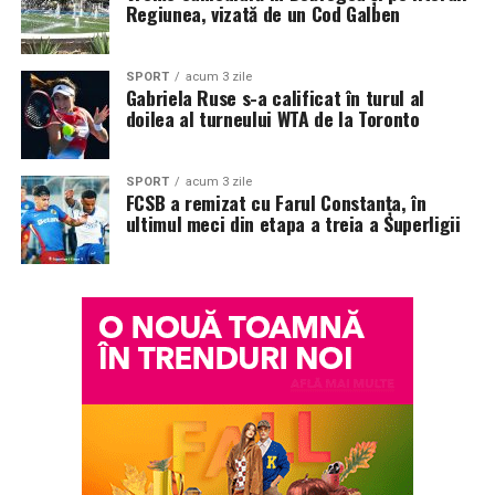
Regiunea, vizată de un Cod Galben
SPORT
acum 3 zile
Gabriela Ruse s-a calificat în turul al
doilea al turneului WTA de la Toronto
SPORT
acum 3 zile
FCSB a remizat cu Farul Constanța, în
ultimul meci din etapa a treia a Superligii