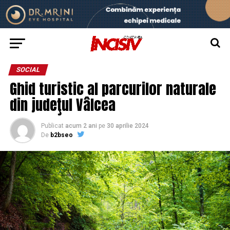
SOCIAL
Ghid turistic al parcurilor naturale
din judeţul Vâlcea
Publicat
acum 2 ani
pe
30 aprilie 2024
De
b2bseo