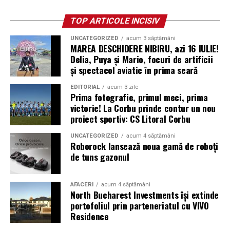
TOP ARTICOLE INCISIV
UNCATEGORIZED
acum 3 săptămâni
MAREA DESCHIDERE NIBIRU, azi 16 IULIE!
Delia, Puya și Mario, focuri de artificii
și spectacol aviatic în prima seară
EDITORIAL
acum 3 zile
Prima fotografie, primul meci, prima
victorie! La Corbu prinde contur un nou
proiect sportiv: CS Litoral Corbu
UNCATEGORIZED
acum 4 săptămâni
Roborock lansează noua gamă de roboți
de tuns gazonul
AFACERI
acum 4 săptămâni
North Bucharest Investments își extinde
portofoliul prin parteneriatul cu VIVO
Residence