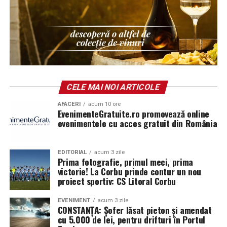
Un rezultat-cheie al colaborării internaționale
este
Ghidul Eyes-Shut
, un instrument practic lansat la
CELE MAI NOI ARTICOLE
finalul proiectului, care documentează fiecare
spectacol, metodologia utilizată și pașii necesari pentru
AFACERI
acum 10 ore
EvenimenteGratuite.ro promovează online
a replica acest tip de eveniment în alte comunități.
evenimentele cu acces gratuit din România
Ghidul este disponibil public și poate fi consultat aici:
https://eyes-shut.forzajuniorcostuleni.ro/guidebook
EDITORIAL
acum 3 zile
Prima fotografie, primul meci, prima
Ghidul se adresează organizațiilor culturale,
victorie! La Corbu prinde contur un nou
educatorilor, artiștilor, lucrătorilor de tineret și
proiect sportiv: CS Litoral Corbu
actorilor comunitari care doresc să dezvolte inițiative
incluzive, oferind exemple concrete, explicații
EVENIMENT
acum 3 zile
CONSTANȚA: Șofer lăsat pieton și amendat
metodologice și recomandări practice pentru
cu 5.000 de lei, pentru drifturi în Portul
implementare.