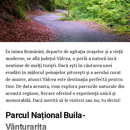
În inima României, departe de agitația orașelor și a vieții
moderne, se află județul Vâlcea, o perlă a naturii încă
neatinse de mulți turiști. Dacă ești în căutarea unei
evadări în mijlocul peisajelor pitorești și a aerului curat
de munte, atunci Vâlcea este destinația perfectă pentru
tine. De data aceasta, vom explora parcurile naturale din
această regiune, fiecare oferind o experiență unică și
memorabilă. Dacă merită să le vizitezi sau nu, tu decizi!
Parcul Național Buila-
Vânturarița