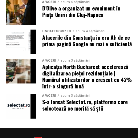
AFACERI
acum 4 săptămâni
D’Olive a organizat un eveniment în
Piața Unirii din Cluj-Napoca
UNCATEGORIZED
acum 4 săptămâni
Afacerile din Constanța în era AI: de ce
prima pagină Google nu mai e suficientă
AFACERI
acum 3 săptămâni
Aplicația North Bucharest accelerează
digitalizarea pieței rezidențiale |
Numărul utilizatorilor a crescut cu 42%
într-o singură lună
AFACERI
acum 3 săptămâni
S-a lansat Selectat.ro, platforma care
selectează ce merită să știi