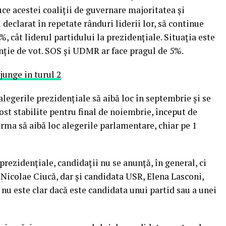
uce acestei coaliții de guvernare majoritatea și
 declarat în repetate rânduri liderii lor, să continue
 cât liderul partidului la prezidențiale. Situația este
enție de vot. SOS și UDMR ar face pragul de 5%.
alegerile prezidențiale să aibă loc în septembrie și se
ost stabilite pentru final de noiembrie, început de
urma să aibă loc alegerile parlamentare, chiar pe 1
prezidențiale, candidații nu se anunță, în general, ci
 Nicolae Ciucă, dar și candidata USR, Elena Lasconi,
, nu este clar dacă este candidata unui partid sau a unei