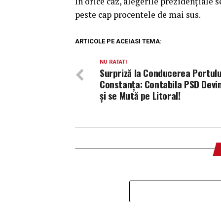
În orice caz, alegerile prezidențiale 
peste cap procentele de mai sus.
ARTICOLE PE ACEIASI TEMA:
NU RATATI
Surpriză la Conducerea Portulu
Constanța: Contabila PSD Devi
și se Mută pe Litoral!