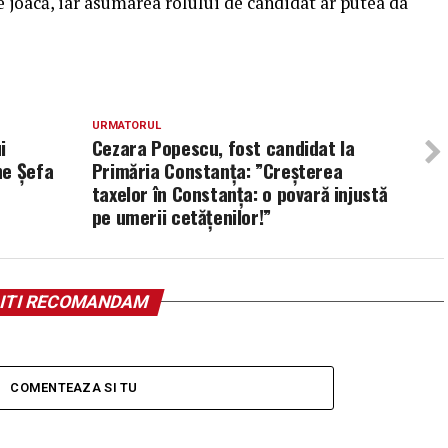
se joacă, iar asumarea rolului de candidat ar putea da
URMATORUL
i
Cezara Popescu, fost candidat la
ne Șefa
Primăria Constanța: ”Creșterea
taxelor în Constanța: o povară injustă
pe umerii cetățenilor!”
ITI RECOMANDAM
COMENTEAZA SI TU