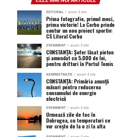
EDITORIAL
acum 3 zile
Prima fotografie, primul meci,
prima victorie! La Corbu prinde
contur un nou proiect sportiv:
CS Litoral Corbu
EVENIMENT
acum 3 zile
CONSTANȚA: Șofer lăsat pieton
și amendat cu 5.000 de lei,
pentru drifturi în Portul Tomis
ADMINISTRAȚIE
acum 3 zile
CONSTANȚA: Primăria anunță
măsuri pentru reducerea
consumului de energie
electrică
EVENIMENT
acum 3 zile
Urmează zile de foc în
Dobrogea, cu temperaturi ce
vor crește de la o zi la alta
EVENIMENT
acum 3 zile