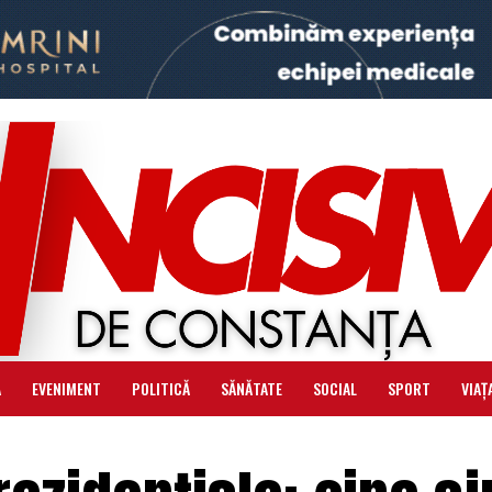
Ă
EVENIMENT
POLITICĂ
SĂNĂTATE
SOCIAL
SPORT
VIAȚ