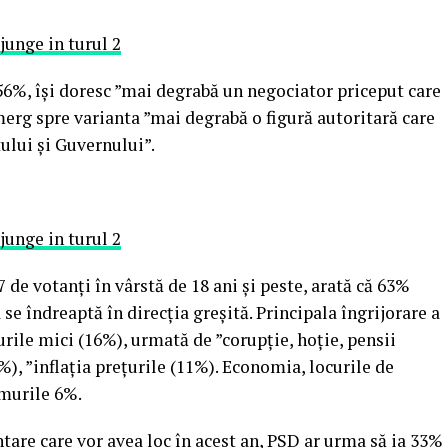
6%, își doresc ”mai degrabă un negociator priceput care
merg spre varianta ”mai degrabă o figură autoritară care
tului și Guvernului”.
e votanţi în vârstă de 18 ani şi peste, arată că 63%
 se îndreaptă în direcția greșită. Principala îngrijorare a
rile mici (16%), urmată de ”corupție, hoție, pensii
%), ”inflația prețurile (11%). Economia, locurile de
umurile 6%.
tare care vor avea loc în acest an, PSD ar urma să ia 33%