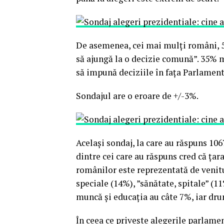
De asemenea, cei mai mulți români, 5
să ajungă la o decizie comună”. 35% 
să impună deciziile în fața Parlamen
Sondajul are o eroare de +/-3%.
Același sondaj, la care au răspuns 1067 d
dintre cei care au răspuns cred că țara
românilor este reprezentată de venitu
speciale (14%), ”sănătate, spitale” (11
muncă și educația au câte 7%, iar dr
În ceea ce privește alegerile parlamen