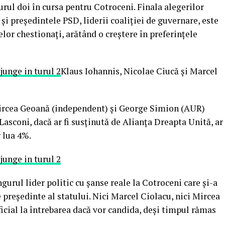
urul doi în cursa pentru Cotroceni. Finala alegerilor
și președintele PSD, liderii coaliției de guvernare, este
lor chestionați, arătând o creștere în preferințele
Klaus Iohannis, Nicolae Ciucă și Marcel
Mircea Geoană (independent) și George Simion (AUR)
 Lasconi, dacă ar fi susținută de Alianța Dreapta Unită, ar
 lua 4%.
urul lider politic cu șanse reale la Cotroceni care și-a
președinte al statului. Nici Marcel Ciolacu, nici Mircea
ficial la întrebarea dacă vor candida, deși timpul rămas