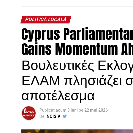
POLITICĂ LOCALĂ
Cyprus Parliamentar
Gains Momentum Ahe
Βουλευτικές Εκλο
ΕΛΑΜ πλησιάζει σε
αποτέλεσμα
Publicat
acum 3 luni
pe
22 mai 2026
De
INCISIV