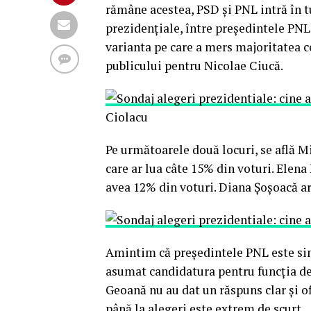
rămâne acestea, PSD și PNL intră în t
prezidențiale, între președintele PNL 
varianta pe care a mers majoritatea ce
publicului pentru Nicolae Ciucă.
Ciolacu
Pe următoarele două locuri, se află 
care ar lua câte 15% din voturi. Elena
avea 12% din voturi. Diana Șoșoacă ar
Amintim că președintele PNL este sing
asumat candidatura pentru funcția de 
Geoană nu au dat un răspuns clar și o
până la alegeri este extrem de scurt.