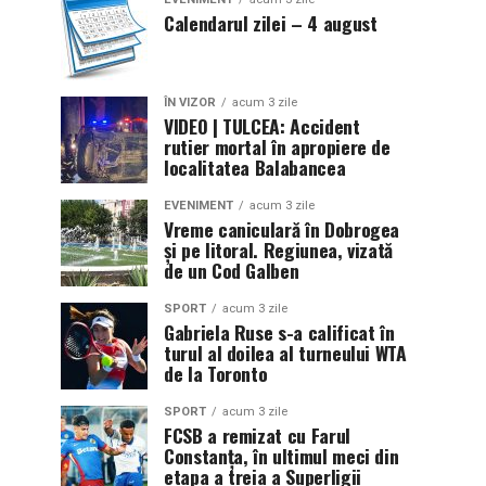
Calendarul zilei – 4 august
ÎN VIZOR
acum 3 zile
VIDEO | TULCEA: Accident
rutier mortal în apropiere de
localitatea Balabancea
EVENIMENT
acum 3 zile
Vreme caniculară în Dobrogea
și pe litoral. Regiunea, vizată
de un Cod Galben
SPORT
acum 3 zile
Gabriela Ruse s-a calificat în
turul al doilea al turneului WTA
de la Toronto
SPORT
acum 3 zile
FCSB a remizat cu Farul
Constanța, în ultimul meci din
etapa a treia a Superligii