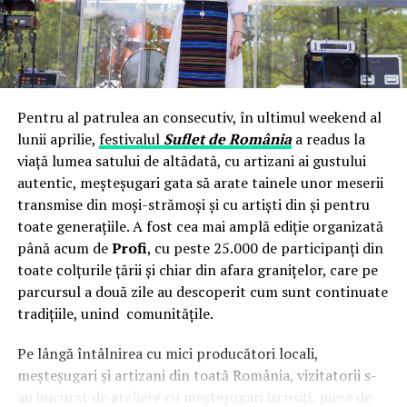
Rădulescu (Kawasaki) și care urmează să fie integrat în
programul de formare.
Programul este gratuit pentru cursanți și include o
metodologie adaptată dizabilităților locomotorii,
mentorat individual și, la final, un portofoliu cu
Pentru al patrulea an consecutiv, în ultimul weekend al
demonstrație practică filmată și o recomandare din
lunii aprilie,
festivalul
Suflet de România
a readus la
partea echipei tehnice UZINEX. Compania își pune apoi
viață lumea satului de altădată, cu artizani ai gustului
la dispoziție rețeaua de clienți și parteneri industriali
autentic, meșteșugari gata să arate tainele unor meserii
pentru integrarea profesională a absolvenților.
transmise din moși-strămoși și cu artiști din și pentru
toate generațiile. A fost cea mai amplă ediție organizată
„Noi nu facem caritate. Construim acces”, spune Sorin
până acum de
Profi
, cu peste 25.000 de participanți din
Baciu, Director General UZINEX. „Diferența dintre 17%
toate colțurile țării și chiar din afara granițelor, care pe
în România și peste 50% în Europa nu se închide cu
parcursul a două zile au descoperit cum sunt continuate
compasiune, ci cu competențe reale și tehnologie pe
tradițiile, unind comunitățile.
care piața chiar le plătește. Misiunea noastră a fost
mereu să eliminăm bariera dintre oameni și tehnologia
Pe lângă întâlnirea cu mici producători locali,
industrială avansată. Acest centru este forma ei cea mai
meșteșugari și artizani din toată România, vizitatorii s-
directă.”
au bucurat de ateliere cu meșteșugari iscusiți, piese de