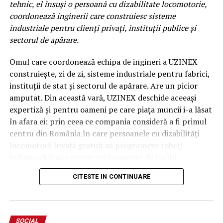
dermatologice
tehnic, el însuși o persoană cu dizabilitate locomotorie,
coordonează inginerii care construiesc sisteme
Oferim soluții chirurgicale pentru îndepărtarea alunițelor
industriale pentru clienți privați, instituții publice și
suspecte, excizia tumorilor cutanate benigne sau maligne
sectorul de apărare.
și tratarea altor afecțiuni dermatologice care necesită
intervenții precise și sigure.
Omul care coordonează echipa de ingineri a UZINEX
construiește, zi de zi, sisteme industriale pentru fabrici,
Electrocauterizări pentru leziuni
instituții de stat și sectorul de apărare. Are un picior
amputat. Din această vară, UZINEX deschide aceeași
cutanate
expertiză și pentru oameni pe care piața muncii i-a lăsat
în afara ei: prin ceea ce compania consideră a fi primul
Electrocauterizarea este o procedură simplă, rapidă și
centru din România în care persoanele cu dizabilități
eficientă pentru eliminarea verucilor, papiloamelor,
locomotorii învață gratuit să programeze roboți
keratozelor seboreice sau altor leziuni cutanate. Este
industriali și să opereze echipamente de înaltă
minim invazivă și cu timp scurt de recuperare.
tehnologie.
De ce să alegi CENTRUL
CITESTE IN CONTINUARE
Centrul — UZINEX Industry 4.0 Academy — va fi lansat
MEDICAL DOCTOR BORIS?
la sediul companiei din Tehnopolis Iași.
Echipamente de ultimă generație
SOCIAL