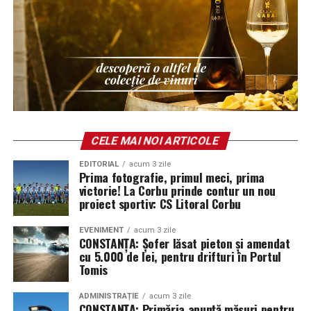
Un rezultat-cheie al colaborării internaționale
este
Ghidul Eyes-Shut
, un instrument practic lansat la
CELE MAI NOI ARTICOLE
finalul proiectului, care documentează fiecare
spectacol, metodologia utilizată și pașii necesari pentru
EDITORIAL
acum 3 zile
Prima fotografie, primul meci, prima
a replica acest tip de eveniment în alte comunități.
victorie! La Corbu prinde contur un nou
Ghidul este disponibil public și poate fi consultat aici:
proiect sportiv: CS Litoral Corbu
https://eyes-shut.forzajuniorcostuleni.ro/guidebook
EVENIMENT
acum 3 zile
CONSTANȚA: Șofer lăsat pieton și amendat
Ghidul se adresează organizațiilor culturale,
cu 5.000 de lei, pentru drifturi în Portul
educatorilor, artiștilor, lucrătorilor de tineret și
Tomis
actorilor comunitari care doresc să dezvolte inițiative
incluzive, oferind exemple concrete, explicații
ADMINISTRAȚIE
acum 3 zile
CONSTANȚA: Primăria anunță măsuri pentru