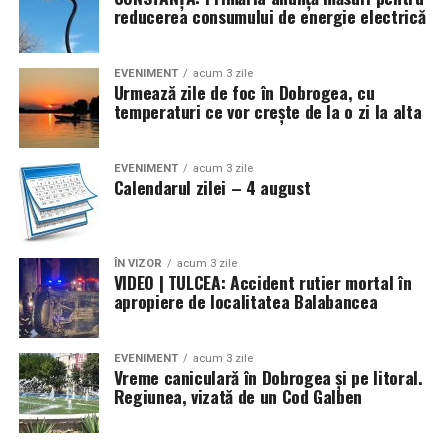
metodologice și recomandări practice pentru
reducerea consumului de energie electrică
implementare.
Prin Eyes-Shut, partenerii proiectului transmit un mesaj
EVENIMENT
acum 3 zile
Urmează zile de foc în Dobrogea, cu
clar:
incluziunea nu este un concept abstract și nu
temperaturi ce vor crește de la o zi la alta
aparține doar unor grupuri specifice
, ci poate fi
construită prin experiențe simple, autentice și
replicabile, care îi implică pe toți membrii comunității.
EVENIMENT
acum 3 zile
Calendarul zilei – 4 august
Proiectul Eyes-Shut se încheie oficial, însă impactul său
continuă prin comunitățile implicate și prin resursele
puse la dispoziția publicului, invitând organizațiile și
ÎN VIZOR
acum 3 zile
VIDEO | TULCEA: Accident rutier mortal în
instituțiile interesate să ducă mai departe acest tip de
apropiere de localitatea Balabancea
experiență în propriile contexte locale.
Pentru informații suplimentare despre proiect și
EVENIMENT
acum 3 zile
Vreme caniculară în Dobrogea și pe litoral.
rezultate:
Regiunea, vizată de un Cod Galben
http://eyes-shut.forzajuniorcostuleni.ro
acsfjc@gmail.com