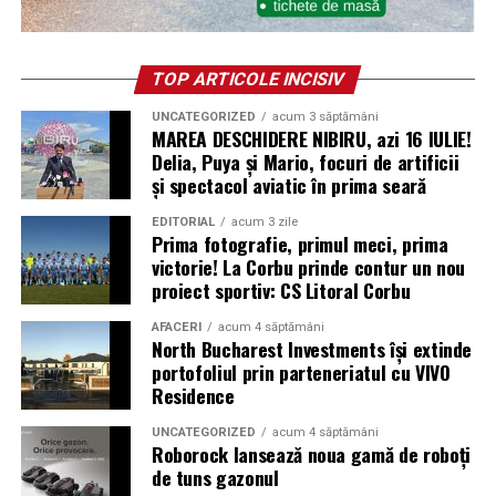
TOP ARTICOLE INCISIV
UNCATEGORIZED
acum 3 săptămâni
MAREA DESCHIDERE NIBIRU, azi 16 IULIE!
Delia, Puya și Mario, focuri de artificii
și spectacol aviatic în prima seară
EDITORIAL
acum 3 zile
Prima fotografie, primul meci, prima
victorie! La Corbu prinde contur un nou
proiect sportiv: CS Litoral Corbu
AFACERI
acum 4 săptămâni
North Bucharest Investments își extinde
portofoliul prin parteneriatul cu VIVO
Residence
UNCATEGORIZED
acum 4 săptămâni
Roborock lansează noua gamă de roboți
de tuns gazonul