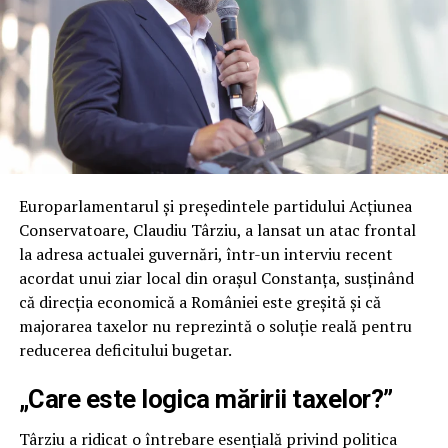
developments in Cyprus are
George Simion
, president
of the Alliance for the Union of Romanians (AUR) and
Vice President of the European Conservatives and
Reformists Party (ECR Party), as well as Romanian
conservative politician
Cezara Popescu
, former
candidate for the Mayor of Constanța.
Europarlamentarul și președintele partidului Acțiunea
Conservatoare, Claudiu Târziu, a lansat un atac frontal
la adresa actualei guvernări, într-un interviu recent
acordat unui ziar local din orașul Constanța, susținând
că direcția economică a României este greșită și că
majorarea taxelor nu reprezintă o soluție reală pentru
reducerea deficitului bugetar.
„Care este logica măririi taxelor?”
Târziu a ridicat o întrebare esențială privind politica