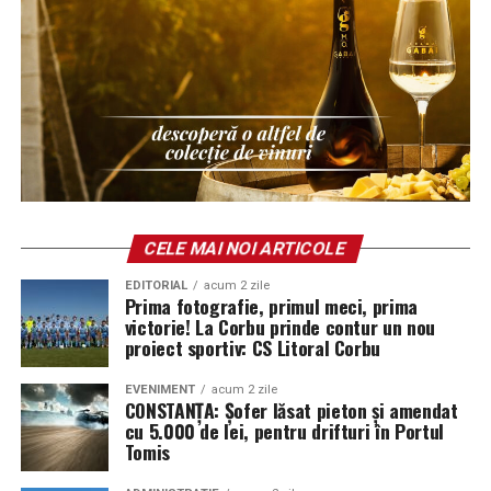
Η κυπριακή κοινότητα που ζει στη Ρουμανία
παρακολουθεί με ιδιαίτερο ενδιαφέρον τις πολιτικές
εξελίξεις στην Κύπρο, σε μια περίοδο όπου ζητήματα
όπως η οικονομία, η ταυτότητα, η ασφάλεια και η
μετανάστευση βρίσκονται στο επίκεντρο των δημόσιων
συζητήσεων σε ολόκληρη την Ευρώπη.
Οι εκλογές της 24ης Μαΐου αναμένεται να αποτελέσουν
ένα από τα σημαντικότερα πολιτικά γεγονότα της χρονιάς
CELE MAI NOI ARTICOLE
για την Κυπριακή Δημοκρατία και την κυπριακή διασπορά.
EDITORIAL
acum 2 zile
Prima fotografie, primul meci, prima
victorie! La Corbu prinde contur un nou
proiect sportiv: CS Litoral Corbu
EVENIMENT
acum 2 zile
CONSTANȚA: Șofer lăsat pieton și amendat
cu 5.000 de lei, pentru drifturi în Portul
Tomis