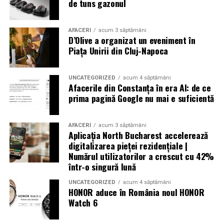
de tuns gazonul
AFACERI
acum 3 săptămâni
D’Olive a organizat un eveniment în
Piața Unirii din Cluj-Napoca
UNCATEGORIZED
acum 4 săptămâni
Afacerile din Constanța în era AI: de ce
prima pagină Google nu mai e suficientă
AFACERI
acum 3 săptămâni
Aplicația North Bucharest accelerează
digitalizarea pieței rezidențiale |
Numărul utilizatorilor a crescut cu 42%
într-o singură lună
UNCATEGORIZED
acum 4 săptămâni
HONOR aduce în România noul HONOR
Watch 6