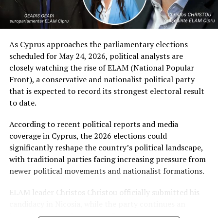
mesaj emoționant de Ziua Independenței, rezumând
esența acestei sărbători. Într-un clip video distribuit pe
rețelele de socializare, ea a rostit cuvinte care au mers
direct la inimă: „
Moldova trăiește prin tine. Prin fiecare
As Cyprus approaches the parliamentary elections
mână care muncește. Prin fiecare inimă care iubește. Noi
scheduled for May 24, 2026, political analysts are
făurim drumul Moldovei. La mulți ani, Moldova!
”. Un
closely watching the rise of ELAM (National Popular
mesaj simplu, dar profund, care onorează eforturile
Front), a conservative and nationalist political party
fiecărui cetățean și spiritul de muncă ce a stat la baza
that is expected to record its strongest electoral result
construirii unei națiuni libere. Prin urmare, spiritul de unitate
to date.
și speranță va pluti deasupra Chișinăului, reamintind tuturor
de momentul istoric din 1991, când Republica Moldova și-
According to recent political reports and media
a declarat independența față de Uniunea Sovietică. Cu o
coverage in Cyprus, the 2026 elections could
viziune clară spre viitor și sprijinul partenerilor europeni,
significantly reshape the country’s political landscape,
țara este gata să scrie un nou capitol în istoria sa.
with traditional parties facing increasing pressure from
newer political movements and nationalist formations.
ARTICOLE PE ACEIASI TEMA:
URMATORUL
ELAM leader Christos Christou officially submitted his
Guvernul împinge România spre o criză profundă și
candidacy in Nicosia, while the party continues an
prelungită, avertizează Partidul Acțiunea Conservatoare
intensive national campaign focused on sovereignty,