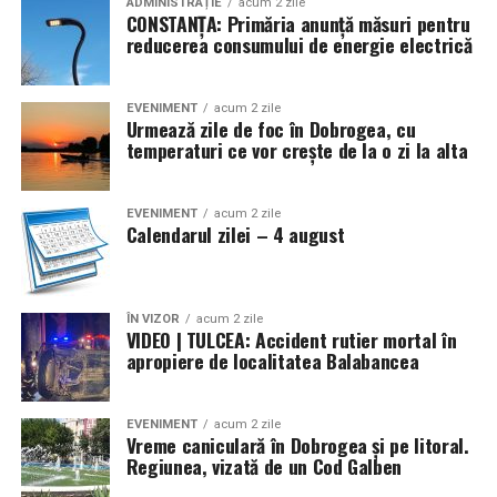
ADMINISTRAȚIE
acum 2 zile
CONSTANȚA: Primăria anunță măsuri pentru
reducerea consumului de energie electrică
EVENIMENT
acum 2 zile
Urmează zile de foc în Dobrogea, cu
temperaturi ce vor crește de la o zi la alta
EVENIMENT
acum 2 zile
Calendarul zilei – 4 august
ÎN VIZOR
acum 2 zile
VIDEO | TULCEA: Accident rutier mortal în
apropiere de localitatea Balabancea
EVENIMENT
acum 2 zile
Vreme caniculară în Dobrogea și pe litoral.
Regiunea, vizată de un Cod Galben