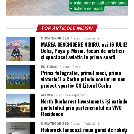
TOP ARTICOLE INCISIV
UNCATEGORIZED
acum 3 săptămâni
MAREA DESCHIDERE NIBIRU, azi 16 IULIE!
Delia, Puya și Mario, focuri de artificii
și spectacol aviatic în prima seară
EDITORIAL
acum 2 zile
Prima fotografie, primul meci, prima
victorie! La Corbu prinde contur un nou
proiect sportiv: CS Litoral Corbu
AFACERI
acum 4 săptămâni
North Bucharest Investments își extinde
portofoliul prin parteneriatul cu VIVO
Residence
UNCATEGORIZED
acum 4 săptămâni
Roborock lansează noua gamă de roboți