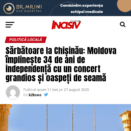
POLITICĂ LOCALĂ
Sărbătoare la Chișinău: Moldova
împlinește 34 de ani de
independență cu un concert
grandios și oaspeți de seamă
Publicat
acum 11 luni
pe
27 august 2025
De
b2bseo