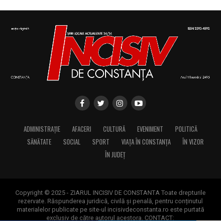
ADMINISTRAȚIE
AFACERI
CULTURĂ
EVENIMENT
POLITICĂ
SĂNĂTATE
SOCIAL
SPORT
VIAȚA ÎN CONSTANȚA
ÎN VIZOR
ÎN JUDEȚ
Copyright © 2025 - ZIARUL INCISIV DE CONSTANTA Toate drepturile
rezervate. Răspunderea juridică, civilă și penală, pentru conținutul
materialelor publicate pe site-ul incisivdeconstanta.ro este purtată
exclusiv de către autorul acestora. CONTACT: