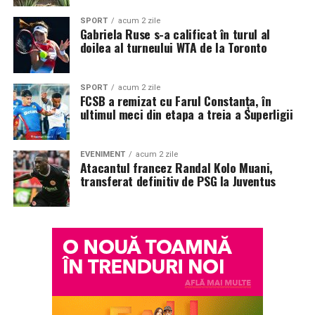
SPORT
acum 2 zile
Gabriela Ruse s-a calificat în turul al
doilea al turneului WTA de la Toronto
SPORT
acum 2 zile
FCSB a remizat cu Farul Constanța, în
ultimul meci din etapa a treia a Superligii
EVENIMENT
acum 2 zile
Atacantul francez Randal Kolo Muani,
transferat definitiv de PSG la Juventus