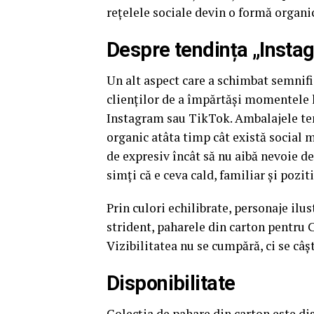
rețelele sociale devin o formă organ
Despre tendința „Inst
Un alt aspect care a schimbat semni
clienților de a împărtăși momentele l
Instagram sau TikTok. Ambalajele tem
organic atâta timp cât există social m
de expresiv încât să nu aibă nevoie de 
simți că e ceva cald, familiar și poziti
Prin culori echilibrate, personaje ilus
strident, paharele din carton pentru C
Vizibilitatea nu se cumpără, ci se câș
Disponibilitate
Colecția de pahare din carton este dis