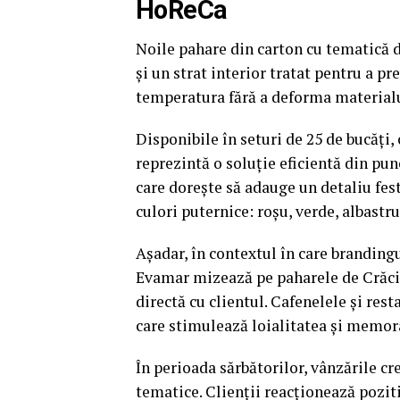
HoReCa
Noile pahare din carton cu tematică 
și un strat interior tratat pentru a pr
temperatura fără a deforma materialul
Disponibile în seturi de 25 de bucăți, 
reprezintă o soluție eficientă din pu
care dorește să adauge un detaliu fes
culori puternice: roșu, verde, albastru
Așadar, în contextul în care brandin
Evamar mizează pe paharele de Crăci
directă cu clientul. Cafenelele și res
care stimulează loialitatea și memora
În perioada sărbătorilor, vânzările cr
tematice. Clienții reacționează poziti