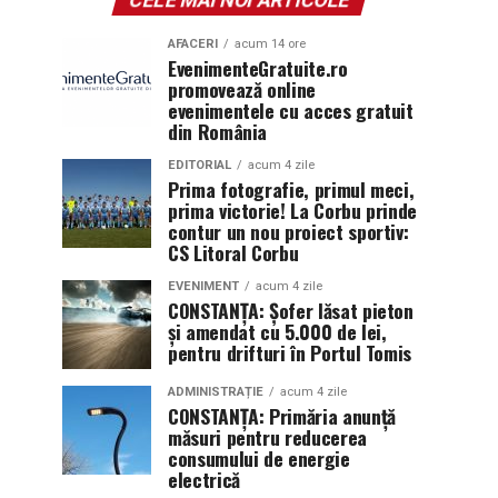
AFACERI
acum 14 ore
EvenimenteGratuite.ro
promovează online
evenimentele cu acces gratuit
din România
EDITORIAL
acum 4 zile
Prima fotografie, primul meci,
prima victorie! La Corbu prinde
contur un nou proiect sportiv:
CS Litoral Corbu
EVENIMENT
acum 4 zile
CONSTANȚA: Șofer lăsat pieton
și amendat cu 5.000 de lei,
pentru drifturi în Portul Tomis
ADMINISTRAȚIE
acum 4 zile
CONSTANȚA: Primăria anunță
măsuri pentru reducerea
consumului de energie
electrică