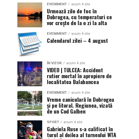
EVENIMENT
acum 4 zile
Urmează zile de foc în
Dobrogea, cu temperaturi ce
vor crește de la o zi la alta
EVENIMENT
acum 4 zile
Calendarul zilei – 4 august
ÎN VIZOR
acum 4 zile
VIDEO | TULCEA: Accident
rutier mortal în apropiere de
localitatea Balabancea
EVENIMENT
acum 4 zile
Vreme caniculară în Dobrogea
și pe litoral. Regiunea, vizată
de un Cod Galben
SPORT
acum 4 zile
Gabriela Ruse s-a calificat în
turul al doilea al turneului WTA