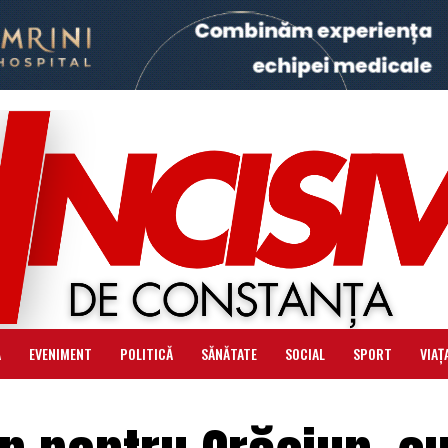
Ă
EVENIMENT
POLITICĂ
SĂNĂTATE
SOCIAL
SPORT
VIAȚ