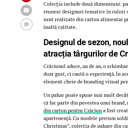
Colecția include două dimensiuni: pa
reunesc designuri tematice în culori 
sunt realizate din carton alimentar p
înaltă calitate.
Designul de sezon, noul 
atracția târgurilor de C
Crăciunul aduce, an de an, o schimb
doar gust, ci caută o experiență. În a
element-cheie de branding vizual pen
Un pahar poate spune mai mult decât u
că fac parte din povestea unui brand,
din carton pentru Crăciun
a fost crea
apartenență. Cu modele precum soldăț
Christmas”, colecția de pahare din ca