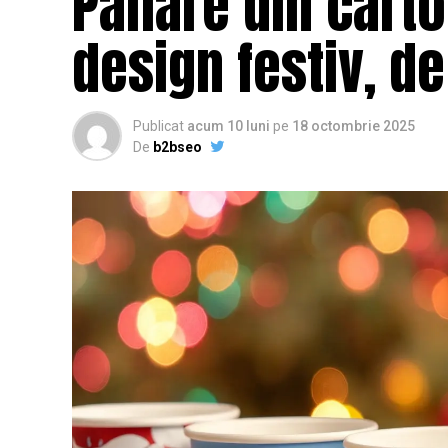
Pahare din carto
design festiv, d
Publicat
acum 10 luni
pe
18 octombrie 2025
De
b2bseo