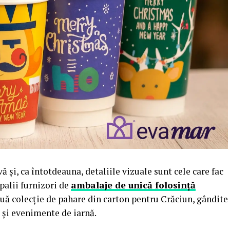
și, ca întotdeauna, detaliile vizuale sunt cele care fac
ipalii furnizori de
ambalaje de unică folosinţă
uă colecție de pahare din carton pentru Crăciun, gândite
i și evenimente de iarnă.