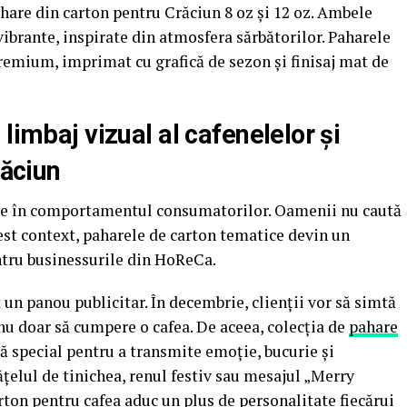
hare din carton pentru Crăciun 8 oz și 12 oz. Ambele
vibrante, inspirate din atmosfera sărbătorilor. Paharele
remium, imprimat cu grafică de sezon și finisaj mat de
limbaj vizual al cafenelelor și
răciun
are în comportamentul consumatorilor. Oamenii nu caută
cest context, paharele de carton tematice devin un
tru businessurile din HoReCa.
n panou publicitar. În decembrie, clienții vor să simtă
 nu doar să cumpere o cafea. De aceea, colecția de
pahare
tă special pentru a transmite emoție, bucurie și
elul de tinichea, renul festiv sau mesajul „Merry
rton pentru cafea aduc un plus de personalitate fiecărui