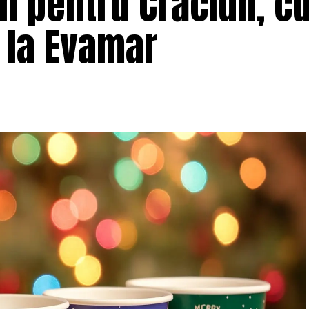
n pentru Crăciun, c
e la Evamar