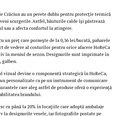
de Crăciun au un perete dublu pentru protecție termică
eveni scurgerile. Astfel, băuturile calde își păstrează
 sau a afecta confortul la atingere.
cu un preț care pornește de la 0,36 lei/bucată, paharele
nct de vedere al costurilor pentru orice afacere HoReCa
tiv în meniul de sezon. Designurile sunt imprimate în
, galben.
gul vizual devine o componentă strategică în HoReCa,
un personalizate ca pe un instrument de comunicare
taurantele care aleg astfel de produse oferă o experiență
bilitatea brandului.
esc cu până la 20% în locațiile care adoptă ambalaje
v la designurile vesele, iar fotografiile postate pe