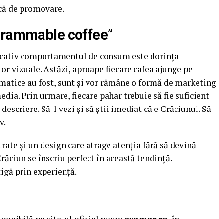
ică de promovare.
agrammable coffee”
ficativ comportamentul de consum este dorința
or vizuale. Astăzi, aproape fiecare cafea ajunge pe
atice au fost, sunt și vor rămâne o formă de marketing
edia. Prin urmare, fiecare pahar trebuie să fie suficient
descriere. Să-l vezi și să știi imediat că e Crăciunul. Să
v.
trate și un design care atrage atenția fără să devină
răciun se înscriu perfect în această tendință.
tigă prin experiență.
ponibilă pe site-ul oficial
www.evamar.ro
, în