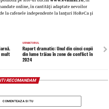
mandate online, în cantități adaptate nevoilor
d de la cafenele independente la lanțuri HoReCa și
URMATORUL
iarnă.
Raport dramatic: Unul din cinci copii
 mult
din lume trăiau în zone de conflict în
2024
ITI RECOMANDAM
COMENTEAZA SI TU