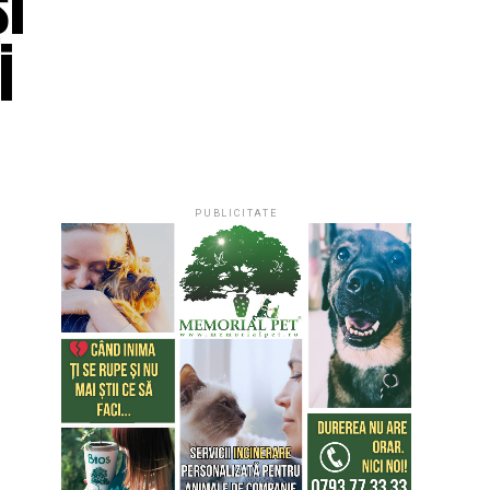
și
i
PUBLICITATE