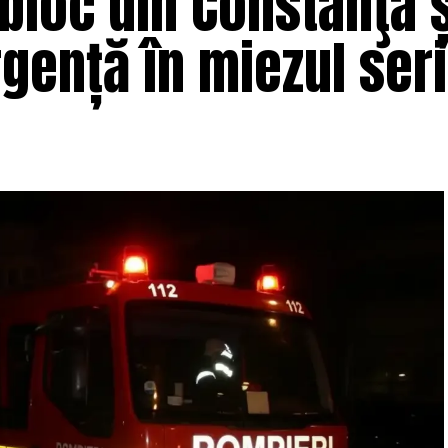
 bloc din Constanţa 
gență în miezul seri