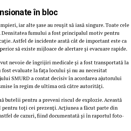
nsionate în bloc
pieri, iar alte șase au reușit să iasă singure. Toate cele
. Densitatea fumului a fost principalul motiv pentru
cație. Astfel de incidente arată cât de important este ca
perior să existe mijloace de alertare și evacuare rapide.
ut nevoie de îngrijiri medicale și a fost transportată la
 fost evaluate la fața locului și nu au necesitat
ajului SMURD a contat decisiv în acordarea ajutorului
smise în regim de ultima oră către autorităţi.
 butelii pentru a preveni riscul de explozie. Această
pentru toți cei prezenţi. Acţiunea a făcut parte din
stfel de cazuri, fiind documentată și în raportul foto-