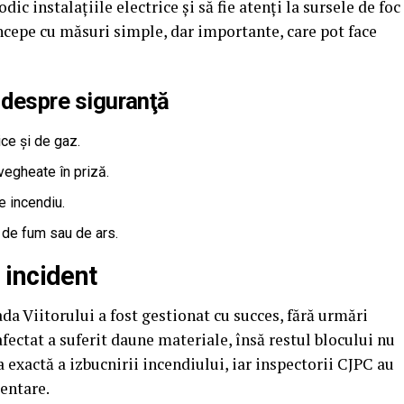
odic instalaţiile electrice și să fie atenți la sursele de foc
începe cu măsuri simple, dar importante, care pot face
i despre siguranţă
rice și de gaz.
vegheate în priză.
e incendiu.
 de fum sau de ars.
 incident
da Viitorului a fost gestionat cu succes, fără urmări
fectat a suferit daune materiale, însă restul blocului nu
a exactă a izbucnirii incendiului, iar inspectorii CJPC au
mentare.