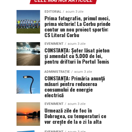
EDITORIAL
acum 3 zile
Prima fotografie, primul meci,
prima victorie! La Corbu prinde
contur un nou proiect sportiv:
CS Litoral Corbu
EVENIMENT
acum 3 zile
CONSTANȚA: Șofer lăsat pieton
și amendat cu 5.000 de lei,
pentru drifturi în Portul Tomis
ADMINISTRAȚIE
acum 3 zile
CONSTANȚA: Primăria anunță
măsuri pentru reducerea
consumului de energie
electrică
EVENIMENT
acum 3 zile
Urmează zile de foc în
Dobrogea, cu temperaturi ce
vor crește de la o zi la alta
EVENIMENT
acum 3 zile