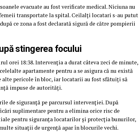
soanele evacuate au fost verificate medical. Niciuna nu
femeii transportate la spital. Ceilalţi locatari s-au putut
după ce zona a fost declarată sigură de către pompierii
upă stingerea focului
urul orei 18:38. Intervenţia a durat câteva zeci de minute,
 celelalte apartamente pentru a se asigura că nu există
alte pericole în bloc, iar locatarii au fost sfătuiţi să
anţă impuse de autorităţi.
ile de siguranță pe parcursul intervenţiei. După
ficări suplimentare pentru a elimina orice risc de
ale pentru siguranța locatarilor și protecţia bunurilor,
multe situaţii de urgență apar în blocurile vechi.