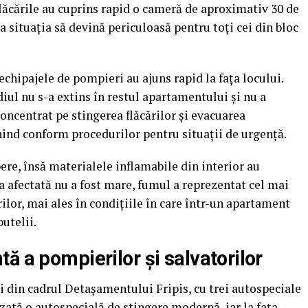
Flăcările au cuprins rapid o cameră de aproximativ 30 de
ca situaţia să devină periculoasă pentru toţi cei din bloc
 echipajele de pompieri au ajuns rapid la fața locului.
iul nu s-a extins în restul apartamentului și nu a
concentrat pe stingerea flăcărilor și evacuarea
enind conform procedurilor pentru situaţii de urgenţă.
pere, însă materialele inflamabile din interior au
a afectată nu a fost mare, fumul a reprezentat cel mai
ilor, mai ales în condiţiile în care într-un apartament
butelii.
ă a pompierilor și salvatorilor
i din cadrul Detașamentului Fripis, cu trei autospeciale
lizată o autospecială de stingere modernă, iar la fața