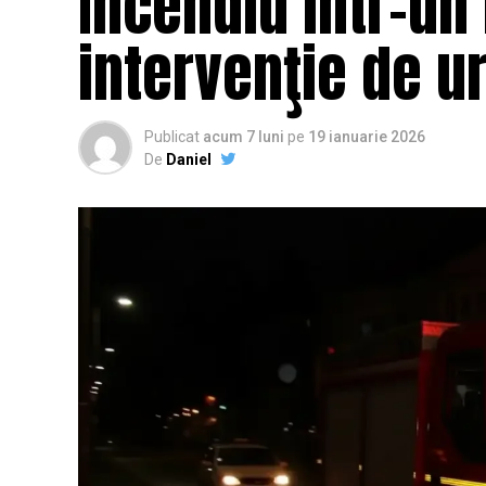
Incendiu într-un
intervenţie de ur
Publicat
acum 7 luni
pe
19 ianuarie 2026
De
Daniel