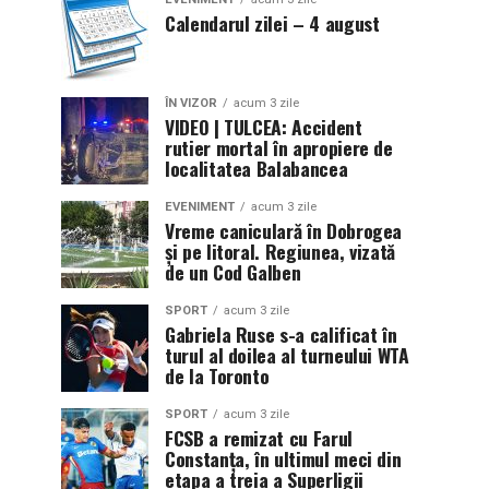
Calendarul zilei – 4 august
ÎN VIZOR
acum 3 zile
VIDEO | TULCEA: Accident
rutier mortal în apropiere de
localitatea Balabancea
EVENIMENT
acum 3 zile
Vreme caniculară în Dobrogea
și pe litoral. Regiunea, vizată
de un Cod Galben
SPORT
acum 3 zile
Gabriela Ruse s-a calificat în
turul al doilea al turneului WTA
de la Toronto
SPORT
acum 3 zile
FCSB a remizat cu Farul
Constanța, în ultimul meci din
etapa a treia a Superligii