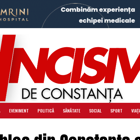
Ă
EVENIMENT
POLITICĂ
SĂNĂTATE
SOCIAL
SPORT
VIAȚ