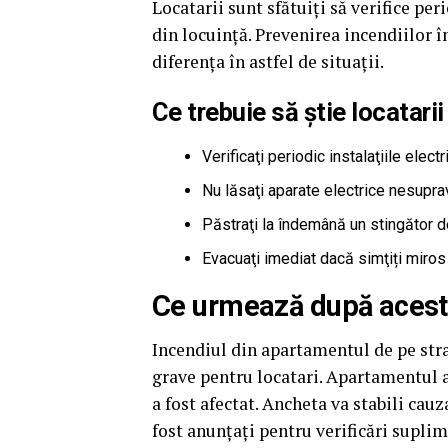
Locatarii sunt sfătuiţi să verifice peri
din locuinţă. Prevenirea incendiilor 
diferenţa în astfel de situaţii.
Ce trebuie să știe locatari
Verificaţi periodic instalaţiile elect
Nu lăsaţi aparate electrice nesupra
Păstraţi la îndemână un stingător d
Evacuaţi imediat dacă simţiți miros
Ce urmează după acest
Incendiul din apartamentul de pe stra
grave pentru locatari. Apartamentul a
a fost afectat. Ancheta va stabili cauz
fost anunțați pentru verificări supli