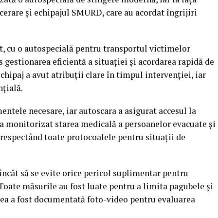
rcerare și echipajul SMURD, care au acordat îngrijiri
rt, cu o autospecială pentru transportul victimelor
 gestionarea eficientă a situaţiei și acordarea rapidă de
echipaj a avut atribuţii clare în timpul intervenţiei, iar
nţială.
ntele necesare, iar autoscara a asigurat accesul la
a monitorizat starea medicală a persoanelor evacuate și
 respectând toate protocoalele pentru situaţii de
încât să se evite orice pericol suplimentar pentru
 Toate măsurile au fost luate pentru a limita pagubele și
unea a fost documentată foto-video pentru evaluarea