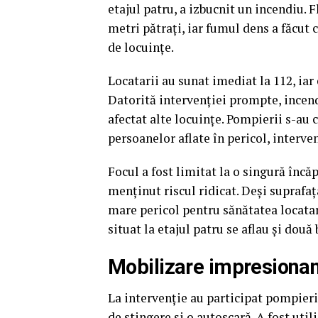
etajul patru, a izbucnit un incendiu. 
metri pătraţi, iar fumul dens a făcut 
de locuințe.
Locatarii au sunat imediat la 112, iar
Datorită intervenţiei prompte, incend
afectat alte locuinţe. Pompierii s-au 
persoanelor aflate în pericol, interv
Focul a fost limitat la o singură încă
menţinut riscul ridicat. Deși suprafaţ
mare pericol pentru sănătatea locatar
situat la etajul patru se aflau și două 
Mobilizare impresionant
La intervenţie au participat pompieri
de stingere și o autoscară. A fost uti