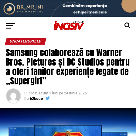
UNCATEGORIZED
Samsung colaborează cu Warner
Bros. Pictures și DC Studios pentru
a oferi fanilor experiențe legate de
„Supergirl”
Publicat
acum 2 luni
pe
24 iunie 2026
De
b2bseo