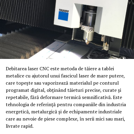
mecanică
Strunjire de mare diametru
— pentru axe, flanșe
și componente cilindrice de dimensiuni industriale
Frezare pe curse extinse
— pentru suprafețe
plane, caneluri și găuri de poziționare pe structuri
mari
Alezare de precizie
— pentru lagăre și
componente care necesită toleranțe strânse
Debitarea laser CNC este metoda de tăiere a tablei
metalice cu ajutorul unui fascicul laser de mare putere,
Rectificare
— pentru finisaje de suprafață și
care topește sau vaporizează materialul pe conturul
toleranțe dimensionale finale
Criterii de alegere a tipului de
programat digital, obținând tăieturi precise, curate și
Aceste capacități permit Popeci Utilaj Greu Craiova să
convenior
repetabile, fără deformare termică semnificativă. Este
producă atât piese individuale, unicat, cât și
tehnologia de referință pentru companiile din industria
componente în serii mici pentru proiecte industriale de
energetică, metalurgică și de echipamente industriale
Tipul mărfii
— paleți, cutii, produse în vrac,
amploare.
care au nevoie de piese complexe, în serii mici sau mari,
componente industriale
livrate rapid.
Greutatea și dimensiunea
— determină lățimea
Mecano-sudură pentru structuri