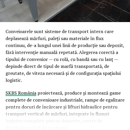
specializate: mașini-unelte de mare capacitate, echipe
de sudori calificați pentru grosimi și materiale variate,
precum și instalații de tratament termic capabile să
proceseze piese de dimensiuni neconvenționale.
Conveioarele sunt sisteme de transport intern care
deplasează mărfuri, paleți sau materiale în flux
De ce contează integrarea
continuu, de-a lungul unei linii de producție sau depozit,
capacităților pe un singur
fără intervenție manuală repetată. Alegerea corectă a
tipului de convenior — cu rolă, cu bandă sau cu lanț —
amplasament
depinde direct de tipul de marfă transportată, de
greutate, de viteza necesară și de configurația spațiului
Continuitate a fluxului de producție
— piesa nu
logistic.
părăsește amplasamentul între etape, ceea ce
reduce riscul de deteriorare și timpii de transport
SKBS România
proiectează, produce și montează game
Control al calității end-to-end
— aceeași echipă
complete de convenioare industriale, rampe de egalizare
tehnică urmărește piesa de la materia primă la
pentru docuri de încărcare și lifturi hidraulice pentru
produsul finit
transport vertical de mărfuri, integrate în fluxuri
logistice complete pentru depozite, centre de
Flexibilitate pentru comenzi complexe
—
distribuție și linii de producție.
proiecte cu cerințe multiple (prelucrare + sudură +