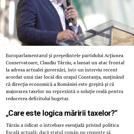
of the Alliance for the Union of Romanians (AUR) and
Vice President of the European Conservatives and
Reformists Party (ECR Party), as well as Romanian
conservative politician
Cezara Popescu
, former
candidate for the Mayor of Constanța.
Europarlamentarul și președintele partidului Acțiunea
Conservatoare, Claudiu Târziu, a lansat un atac frontal
la adresa actualei guvernări, într-un interviu recent
acordat unui ziar local din orașul Constanța, susținând
că direcția economică a României este greșită și că
majorarea taxelor nu reprezintă o soluție reală pentru
reducerea deficitului bugetar.
„Care este logica măririi taxelor?”
Târziu a ridicat o întrebare esențială privind politica
fiscală actuală: dacă statul român nu reușește să