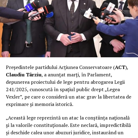
Președintele partidului Acțiunea Conservatoare (
ACT
),
Claudiu Târziu
, a anunțat marți, în Parlament,
depunerea proiectului de lege pentru abrogarea Legii
241/2025, cunoscută în spațiul public drept „Legea
Vexler”, pe care o consideră un atac grav la libertatea de
exprimare și memoria istorică.
„Această lege reprezintă un atac la conștiința națională
și la valorile constituționale. Este neclară, impredictibilă
și deschide calea unor abuzuri juridice, instaurând un