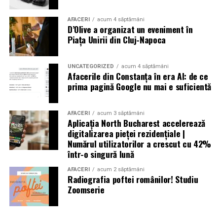
AFACERI
acum 4 săptămâni
D’Olive a organizat un eveniment în
Piața Unirii din Cluj-Napoca
UNCATEGORIZED
acum 4 săptămâni
Afacerile din Constanța în era AI: de ce
prima pagină Google nu mai e suficientă
AFACERI
acum 3 săptămâni
Aplicația North Bucharest accelerează
digitalizarea pieței rezidențiale |
Numărul utilizatorilor a crescut cu 42%
într-o singură lună
AFACERI
acum 2 săptămâni
Radiografia poftei românilor! Studiu
Zoomserie