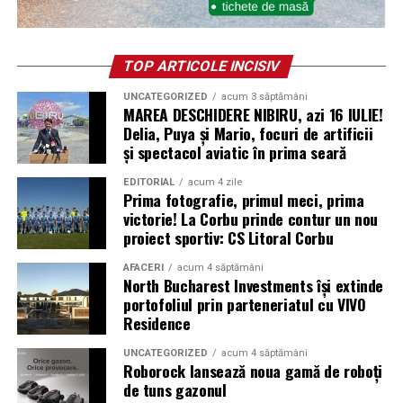
TOP ARTICOLE INCISIV
UNCATEGORIZED
acum 3 săptămâni
MAREA DESCHIDERE NIBIRU, azi 16 IULIE!
Delia, Puya și Mario, focuri de artificii
și spectacol aviatic în prima seară
EDITORIAL
acum 4 zile
Prima fotografie, primul meci, prima
victorie! La Corbu prinde contur un nou
proiect sportiv: CS Litoral Corbu
AFACERI
acum 4 săptămâni
North Bucharest Investments își extinde
portofoliul prin parteneriatul cu VIVO
Residence
UNCATEGORIZED
acum 4 săptămâni
Roborock lansează noua gamă de roboți
de tuns gazonul