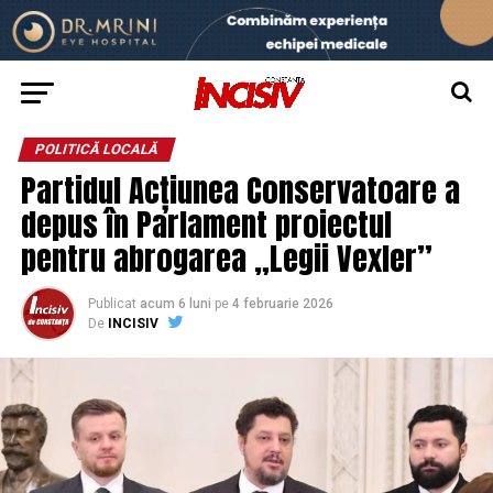
POLITICĂ LOCALĂ
Partidul Acțiunea Conservatoare a
depus în Parlament proiectul
pentru abrogarea „Legii Vexler”
Publicat
acum 6 luni
pe
4 februarie 2026
De
INCISIV