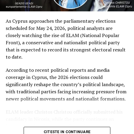
trecutului cultural și identitar.
VIDEO
As Cyprus approaches the parliamentary elections
scheduled for May 24, 2026, political analysts are
closely watching the rise of ELAM (National Popular
Front), a conservative and nationalist political party
that is expected to record its strongest electoral result
to date.
According to recent political reports and media
coverage in Cyprus, the 2026 elections could
significantly reshape the country’s political landscape,
with traditional parties facing increasing pressure from
newer political movements and nationalist formations.
ELAM leader Christos Christou officially submitted his
candidacy in Nicosia, while the party continues an
intensive national campaign focused on sovereignty,
CITESTE IN CONTINUARE
national identity, migration policy, and support for