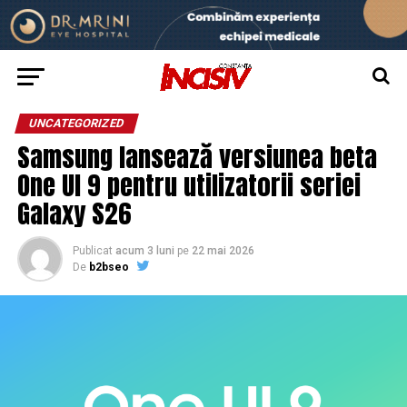
UNCATEGORIZED
Samsung lansează versiunea beta
One UI 9 pentru utilizatorii seriei
Galaxy S26
Publicat
acum 3 luni
pe
22 mai 2026
De
b2bseo