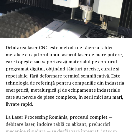
și componente cilindrice de dimensiuni industriale
Frezare pe curse extinse
— pentru suprafețe
plane, caneluri și găuri de poziționare pe structuri
mari
Alezare de precizie
— pentru lagăre și
componente care necesită toleranțe strânse
Debitarea laser CNC este metoda de tăiere a tablei
metalice cu ajutorul unui fascicul laser de mare putere,
Rectificare
— pentru finisaje de suprafață și
care topește sau vaporizează materialul pe conturul
toleranțe dimensionale finale
Criterii de alegere a tipului de
programat digital, obținând tăieturi precise, curate și
Aceste capacități permit Popeci Utilaj Greu Craiova să
convenior
repetabile, fără deformare termică semnificativă. Este
producă atât piese individuale, unicat, cât și
tehnologia de referință pentru companiile din industria
componente în serii mici pentru proiecte industriale de
energetică, metalurgică și de echipamente industriale
Tipul mărfii
— paleți, cutii, produse în vrac,
amploare.
care au nevoie de piese complexe, în serii mici sau mari,
componente industriale
livrate rapid.
Greutatea și dimensiunea
— determină lățimea
Mecano-sudură pentru structuri
benzii, distanța dintre role sau tipul lanțului
La Laser Processing România, procesul complet —
și echipamente industriale
debitare laser, îndoire tablă cu abkant, prelucrări
Viteza de transport necesară
— flux continuu sau
mecanice și sudură — se desfășoară integrat, într-un
acumulare (buffer)