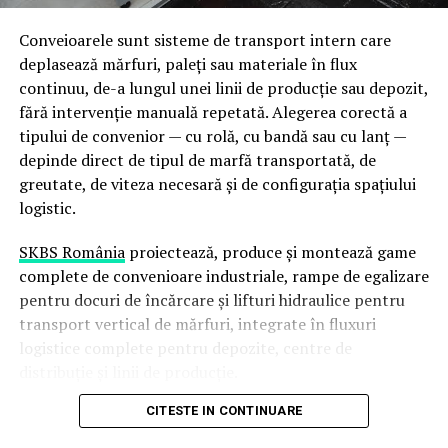
precum și instalații de tratament termic capabile să
proceseze piese de dimensiuni neconvenționale.
Conveioarele sunt sisteme de transport intern care
deplasează mărfuri, paleți sau materiale în flux
De ce contează integrarea
continuu, de-a lungul unei linii de producție sau depozit,
capacităților pe un singur
fără intervenție manuală repetată. Alegerea corectă a
tipului de convenior — cu rolă, cu bandă sau cu lanț —
amplasament
depinde direct de tipul de marfă transportată, de
greutate, de viteza necesară și de configurația spațiului
Continuitate a fluxului de producție
— piesa nu
logistic.
părăsește amplasamentul între etape, ceea ce
reduce riscul de deteriorare și timpii de transport
SKBS România
proiectează, produce și montează game
Control al calității end-to-end
— aceeași echipă
complete de convenioare industriale, rampe de egalizare
tehnică urmărește piesa de la materia primă la
pentru docuri de încărcare și lifturi hidraulice pentru
produsul finit
transport vertical de mărfuri, integrate în fluxuri
logistice complete pentru depozite, centre de
Flexibilitate pentru comenzi complexe
—
distribuție și linii de producție.
proiecte cu cerințe multiple (prelucrare + sudură +
tratament termic) sunt gestionate fără intermediari
CITESTE IN CONTINUARE
În acest articol explicăm diferențele dintre principalele
Termene de livrare predictibile
— programarea
tipuri de convenioare, unde se folosește fiecare, cum