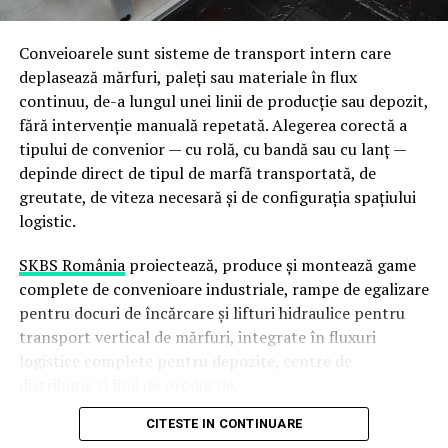
necorespunzător și umiditatea reprezintă principalele
precum și instalații de tratament termic capabile să
motive pentru care rozătoarele revin.
proceseze piese de dimensiuni neconvenționale.
Conveioarele sunt sisteme de transport intern care
Accesul din exterior
deplasează mărfuri, paleți sau materiale în flux
De ce contează integrarea
continuu, de-a lungul unei linii de producție sau depozit,
Dacă există găuri în pereți, conducte neetanșate sau
capacităților pe un singur
fără intervenție manuală repetată. Alegerea corectă a
spații prin care șobolanii pot intra din exterior,
tipului de convenior — cu rolă, cu bandă sau cu lanț —
amplasament
infestarea poate reapărea indiferent cât de eficientă a
depinde direct de tipul de marfă transportată, de
fost intervenția.
greutate, de viteza necesară și de configurația spațiului
Continuitate a fluxului de producție
— piesa nu
logistic.
părăsește amplasamentul între etape, ceea ce
Monitorizarea ulterioară
reduce riscul de deteriorare și timpii de transport
SKBS România
proiectează, produce și montează game
O
firma deratizare
profesionistă recomandă
Control al calității end-to-end
— aceeași echipă
complete de convenioare industriale, rampe de egalizare
întotdeauna verificări periodice și înlocuirea momelilor
tehnică urmărește piesa de la materia primă la
pentru docuri de încărcare și lifturi hidraulice pentru
atunci când este necesar.
produsul finit
transport vertical de mărfuri, integrate în fluxuri
logistice complete pentru depozite, centre de
Acest proces menține protecția activă pe termen lung.
Flexibilitate pentru comenzi complexe
—
distribuție și linii de producție.
proiecte cu cerințe multiple (prelucrare + sudură +
În cât timp dispar complet rozătoarele după
tratament termic) sunt gestionate fără intermediari
CITESTE IN CONTINUARE
În acest articol explicăm diferențele dintre principalele
deratizare?