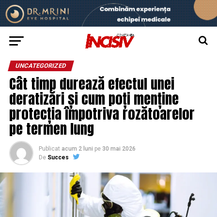
UNCATEGORIZED
Cât timp durează efectul unei
deratizări și cum poți menține
protecția împotriva rozătoarelor
pe termen lung
Publicat
acum 2 luni
pe
30 mai 2026
De
Succes