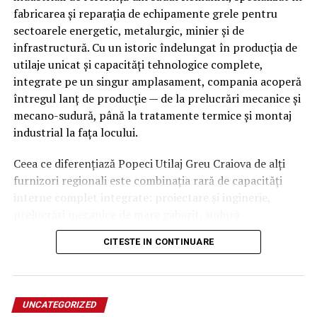
fabricarea și reparația de echipamente grele pentru
În schimb, în spațiile industriale, depozite, restaurante,
sectoarele energetic, metalurgic, minier și de
ferme sau zone cu presiune mare de infestare, sunt
infrastructură. Cu un istoric îndelungat în producția de
recomandate intervenții regulate, uneori chiar lunar sau
utilaje unicat și capacități tehnologice complete,
trimestrial.
integrate pe un singur amplasament, compania acoperă
întregul lanț de producție — de la prelucrări mecanice și
Durata efectului nu depinde doar de substanțele
mecano-sudură, până la tratamente termice și montaj
utilizate, ci și de comportamentul ulterior al
industrial la fața locului.
beneficiarului și de condițiile din mediul respectiv.
Ceea ce diferențiază Popeci Utilaj Greu Craiova de alți
Factorii care influențează durata efectului unei
furnizori regionali este combinația rară de capacități
deratizări
interne complet integrate: proiectare și inginerie,
prelucrări mecanice de mare gabarit, sudură
Există mai multe elemente care pot influența eficiența
specializată, tratamente termice proprii, laboratoare de
tratamentului.
CITESTE IN CONTINUARE
testare și un parc industrial dedicat producției unicat.
Această integrare reduce dependența de subcontractori
Gradul infestării
externi, scurtează termenele de livrare și asigură un
control strict al calității pe fiecare etapă a fluxului de
Cu cât populația de rozătoare este mai mare, cu atât
UNCATEGORIZED
fabricație.