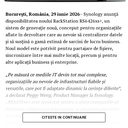
București, România
,
29 iunie 2026
– Synology anunță
disponibilitatea noului RackStation RS6426xs+, un
sistem de generație nouă, conceput pentru organizațiile
aflate în dezvoltare care au nevoie să centralizeze datele
și să susțină o gamă extinsă de sarcini de lucru business.
Noul model este potrivit pentru partajare de fișiere,
sincronizare între mai multe locații, precum și pentru
alte aplicații business și enterprise.
„Pe măsură ce mediile IT devin tot mai complexe,
organizațiile au nevoie de infrastructuri fiabile și
versatile, care pot fi adaptate dinamic la cerințe diferite”,
a declarat Peggy Weng, Product Manager la Synology.
„RS6426xs+ este proiectat pentru a ajuta companiile să
faciliteze colaborarea între echipe și sincronizarea între
mai multe sedii, să protejeze sarcinile de lucru și
CITESTE IN CONTINUARE
dispozitivele business și să implementeze ecosisteme de