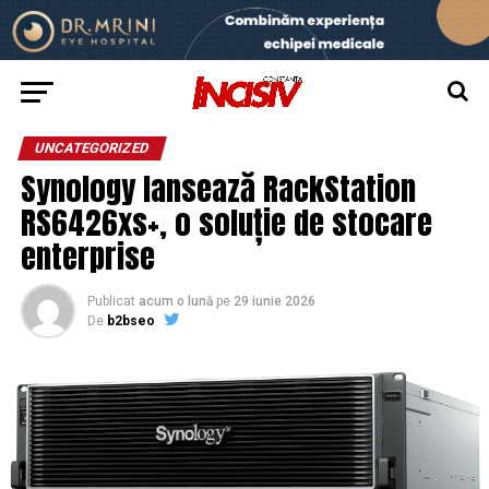
UNCATEGORIZED
Synology lansează RackStation
RS6426xs+, o soluție de stocare
enterprise
Publicat
acum o lună
pe
29 iunie 2026
De
b2bseo