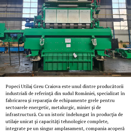
dedicate de stocare block-level.
Pentru a asigura disponibilitate ridicată, RS6426xs+ este
echipat cu redundanță hardware, inclusiv surse de
alimentare duble, și oferă suport pentru Synology High
Availability, care permite failover la nivel de minute.
Administrarea și mentenanța sunt simplificate prin
suportul pentru unități hot-swappable și extinderea
online a volumelor, în timp ce managementul out-of-
band permite administratorilor să depaneze sistemele
de la distanță, inclusiv atunci când acestea sunt oprite.
Utilizare flexibilă în mediile enterprise
Popeci Utilaj Greu Craiova este unul dintre producătorii
industriali de referință din sudul României, specializat în
Bazat pe sistemul de operare Synology DiskStation
fabricarea și reparația de echipamente grele pentru
Manager, RS6426xs+ oferă funcționalități versatile
sectoarele energetic, metalurgic, minier și de
pentru gestionarea datelor în mediile business,
infrastructură. Cu un istoric îndelungat în producția de
acoperind colaborarea, protecția datelor și
utilaje unicat și capacități tehnologice complete,
supravegherea video.
integrate pe un singur amplasament, compania acoperă