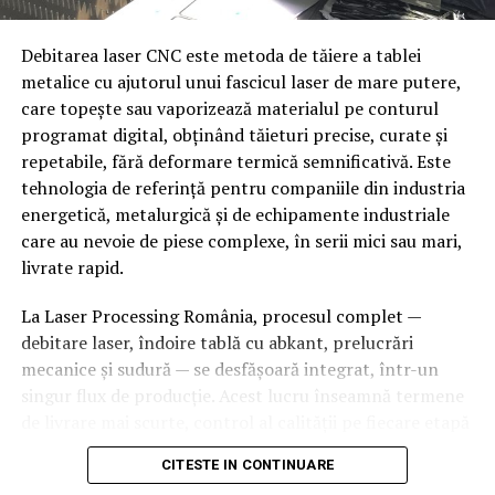
Alezare de precizie
— pentru lagăre și
componente care necesită toleranțe strânse
Debitarea laser CNC este metoda de tăiere a tablei
metalice cu ajutorul unui fascicul laser de mare putere,
Rectificare
— pentru finisaje de suprafață și
care topește sau vaporizează materialul pe conturul
toleranțe dimensionale finale
Criterii de alegere a tipului de
programat digital, obținând tăieturi precise, curate și
Aceste capacități permit Popeci Utilaj Greu Craiova să
convenior
repetabile, fără deformare termică semnificativă. Este
producă atât piese individuale, unicat, cât și
tehnologia de referință pentru companiile din industria
componente în serii mici pentru proiecte industriale de
energetică, metalurgică și de echipamente industriale
Tipul mărfii
— paleți, cutii, produse în vrac,
amploare.
care au nevoie de piese complexe, în serii mici sau mari,
componente industriale
livrate rapid.
Greutatea și dimensiunea
— determină lățimea
Mecano-sudură pentru structuri
benzii, distanța dintre role sau tipul lanțului
La Laser Processing România, procesul complet —
și echipamente industriale
debitare laser, îndoire tablă cu abkant, prelucrări
Viteza de transport necesară
— flux continuu sau
mecanice și sudură — se desfășoară integrat, într-un
acumulare (buffer)
Mecano-sudura este procesul prin care componente
singur flux de producție. Acest lucru înseamnă termene
Traseul
— drept, curbe, înclinat, sau combinație de
prelucrate mecanic și table debitate sunt asamblate
de livrare mai scurte, control al calității pe fiecare etapă
segmente
prin sudură în subansambluri sau echipamente
și un singur interlocutor pentru întregul proiect, de la
complete — structuri metalice, cadre, rezervoare,
CITESTE IN CONTINUARE
Mediul de lucru
— temperaturi, praf, umiditate,
desenul tehnic până la produsul finit, gata de montaj.
schimbătoare de căldură sau componente pentru