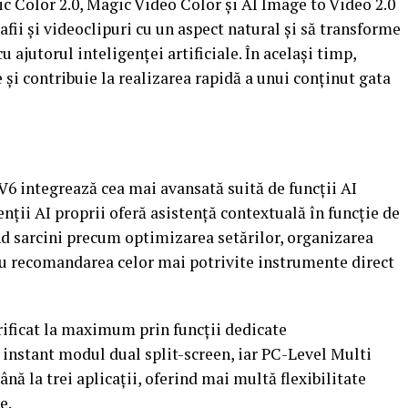
c Color 2.0, Magic Video Color și AI Image to Video 2.0
rafii și videoclipuri cu un aspect natural și să transforme
u ajutorul inteligenței artificiale. În același timp,
 și contribuie la realizarea rapidă a unui conținut gata
 integrează cea mai avansată suită de funcții AI
ii AI proprii oferă asistență contextuală în funcție de
ând sarcini precum optimizarea setărilor, organizarea
 sau recomandarea celor mai potrivite instrumente direct
orificat la maximum prin funcții dedicate
 instant modul dual split-screen, iar PC-Level Multi
nă la trei aplicații, oferind mai multă flexibilitate
e.