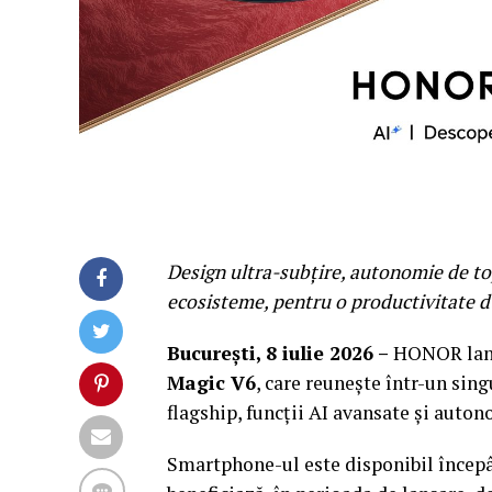
Design ultra-subțire, autonomie de top,
ecosisteme, pentru o productivitate du
București,
8 iulie 2026
–
HONOR lans
Magic V6
, care reunește într-un sin
flagship, funcții AI avansate și auton
Smartphone-ul este disponibil începân