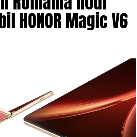
în România noul
bil HONOR Magic V6