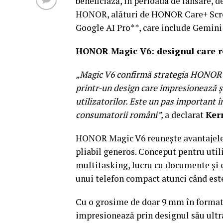
beneficiază, în perioada de lansare, d
HONOR, alături de HONOR Care+ Screen
Google AI Pro**, care include Gemini 
HONOR Magic V6: designul care re
„Magic V6 confirmă strategia HONOR p
printr-un design care impresionează și
utilizatorilor. Este un pas important î
consumatorii români”,
a declarat
Ker
HONOR Magic V6 reunește avantajele u
pliabil generos. Conceput pentru utili
multitasking, lucru cu documente și 
unui telefon compact atunci când este
Cu o grosime de doar 9 mm în format
impresionează prin designul său ultra