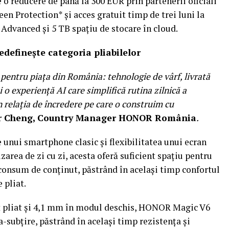
e o reducere de până la 300 EUR prin partenerii oficiali
 Protection* și acces gratuit timp de trei luni la
Advanced și 5 TB spațiu de stocare în cloud.
definește categoria pliabilelor
entru piața din România: tehnologie de vârf, livrată
 o experiență AI care simplifică rutina zilnică a
n relația de încredere pe care o construim cu
r Cheng, Country Manager HONOR România
.
nui smartphone clasic și flexibilitatea unui ecran
zarea de zi cu zi, acesta oferă suficient spațiu pentru
consum de conținut, păstrând în același timp confortul
 pliat.
 pliat și 4,1 mm în modul deschis, HONOR Magic V6
-subțire, păstrând în același timp rezistența și