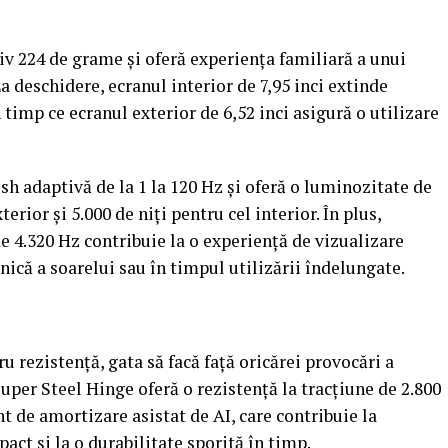
 224 de grame și oferă experiența familiară a unui
La deschidere, ecranul interior de 7,95 inci extinde
 timp ce ecranul exterior de 6,52 inci asigură o utilizare
sh adaptivă de la 1 la 120 Hz și oferă o luminozitate de
erior și 5.000 de niți pentru cel interior. În plus,
e 4.320 Hz contribuie la o experiență de vizualizare
nică a soarelui sau în timpul utilizării îndelungate.
rezistență, gata să facă față oricărei provocări a
per Steel Hinge oferă o rezistență la tracțiune de 2.800
t de amortizare asistat de AI, care contribuie la
pact și la o durabilitate sporită în timp.