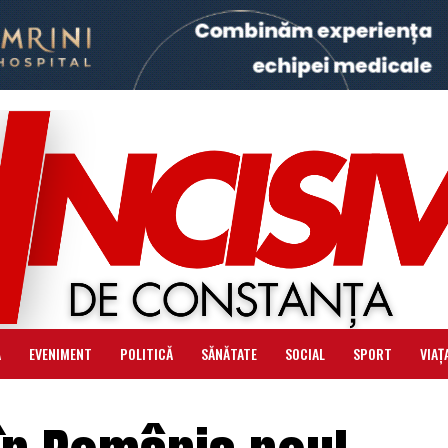
Ă
EVENIMENT
POLITICĂ
SĂNĂTATE
SOCIAL
SPORT
VIAȚ