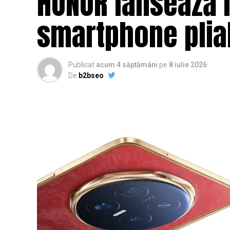
HONOR lansează 
smartphone plia
Publicat
acum 4 săptămâni
pe
8 iulie 2026
De
b2bseo