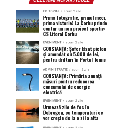
EDITORIAL
acum 2 zile
Prima fotografie, primul meci,
prima victorie! La Corbu prinde
contur un nou proiect sportiv:
CS Litoral Corbu
EVENIMENT
acum 2 zile
CONSTANȚA: Șofer lăsat pieton
și amendat cu 5.000 de lei,
pentru drifturi în Portul Tomis
ADMINISTRAȚIE
acum 2 zile
CONSTANȚA: Primăria anunță
măsuri pentru reducerea
consumului de energie
electrică
EVENIMENT
acum 2 zile
Urmează zile de foc în
Dobrogea, cu temperaturi ce
vor crește de la o zi la alta
EVENIMENT
acum 2 zile