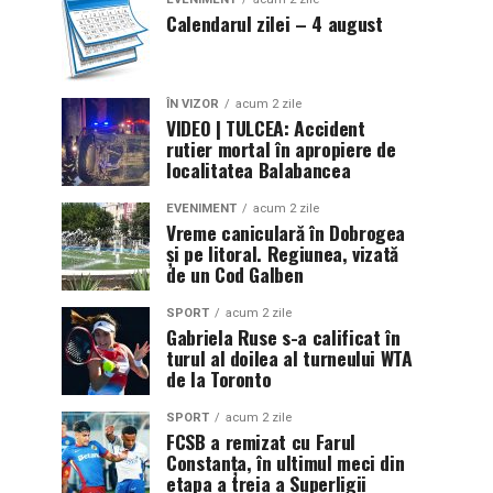
Calendarul zilei – 4 august
ÎN VIZOR
acum 2 zile
VIDEO | TULCEA: Accident
rutier mortal în apropiere de
localitatea Balabancea
EVENIMENT
acum 2 zile
Vreme caniculară în Dobrogea
și pe litoral. Regiunea, vizată
de un Cod Galben
SPORT
acum 2 zile
Gabriela Ruse s-a calificat în
turul al doilea al turneului WTA
de la Toronto
SPORT
acum 2 zile
FCSB a remizat cu Farul
Constanța, în ultimul meci din
etapa a treia a Superligii