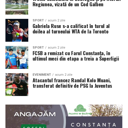
Regiunea, vizată de un Cod Galben
SPORT
acum 2 zile
Gabriela Ruse s-a calificat în turul al
doilea al turneului WTA de la Toronto
SPORT
acum 2 zile
FCSB a remizat cu Farul Constanța, în
ultimul meci din etapa a treia a Superligii
EVENIMENT
acum 2 zile
Atacantul francez Randal Kolo Muani,
transferat definitiv de PSG la Juventus