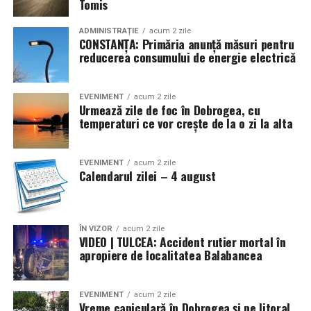
Tomis
ADMINISTRAȚIE
acum 2 zile
CONSTANȚA: Primăria anunță măsuri pentru
reducerea consumului de energie electrică
EVENIMENT
acum 2 zile
Urmează zile de foc în Dobrogea, cu
temperaturi ce vor crește de la o zi la alta
EVENIMENT
acum 2 zile
Calendarul zilei – 4 august
ÎN VIZOR
acum 2 zile
VIDEO | TULCEA: Accident rutier mortal în
apropiere de localitatea Balabancea
EVENIMENT
acum 2 zile
Vreme caniculară în Dobrogea și pe litoral.