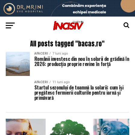
All posts tagged "bacas.ro"
AFACERI
7 luni ago
Românii investesc din nou în solarii de grădină în
2026: producția proprie revine în forță
AFACERI
11 luni ago
Startul sezonului de toamnă la solarii: cum își
pregătesc fermierii culturile pentru iarnă și
primăvară