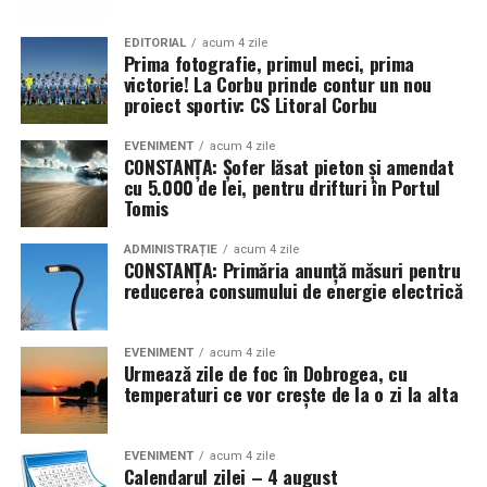
EDITORIAL
acum 4 zile
Prima fotografie, primul meci, prima
victorie! La Corbu prinde contur un nou
proiect sportiv: CS Litoral Corbu
EVENIMENT
acum 4 zile
CONSTANȚA: Șofer lăsat pieton și amendat
cu 5.000 de lei, pentru drifturi în Portul
Tomis
ADMINISTRAȚIE
acum 4 zile
CONSTANȚA: Primăria anunță măsuri pentru
reducerea consumului de energie electrică
EVENIMENT
acum 4 zile
Urmează zile de foc în Dobrogea, cu
temperaturi ce vor crește de la o zi la alta
EVENIMENT
acum 4 zile
Calendarul zilei – 4 august