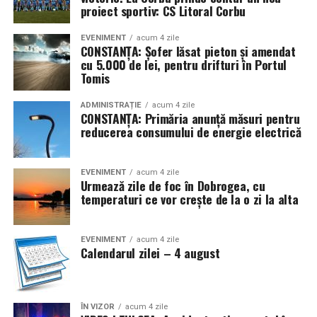
proiect sportiv: CS Litoral Corbu
EVENIMENT
acum 4 zile
CONSTANȚA: Șofer lăsat pieton și amendat
cu 5.000 de lei, pentru drifturi în Portul
Tomis
ADMINISTRAȚIE
acum 4 zile
CONSTANȚA: Primăria anunță măsuri pentru
reducerea consumului de energie electrică
EVENIMENT
acum 4 zile
Urmează zile de foc în Dobrogea, cu
temperaturi ce vor crește de la o zi la alta
EVENIMENT
acum 4 zile
Calendarul zilei – 4 august
ÎN VIZOR
acum 4 zile