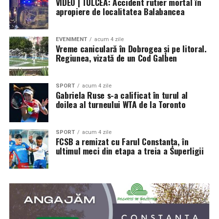
VIDEO | TULCEA: Accident rutier mortal în
apropiere de localitatea Balabancea
EVENIMENT
acum 4 zile
Vreme caniculară în Dobrogea și pe litoral.
Regiunea, vizată de un Cod Galben
SPORT
acum 4 zile
Gabriela Ruse s-a calificat în turul al
doilea al turneului WTA de la Toronto
SPORT
acum 4 zile
FCSB a remizat cu Farul Constanța, în
ultimul meci din etapa a treia a Superligii