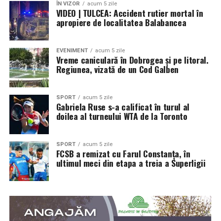
ÎN VIZOR
acum 5 zile
VIDEO | TULCEA: Accident rutier mortal în
apropiere de localitatea Balabancea
EVENIMENT
acum 5 zile
Vreme caniculară în Dobrogea și pe litoral.
Regiunea, vizată de un Cod Galben
SPORT
acum 5 zile
Gabriela Ruse s-a calificat în turul al
doilea al turneului WTA de la Toronto
SPORT
acum 5 zile
FCSB a remizat cu Farul Constanța, în
ultimul meci din etapa a treia a Superligii