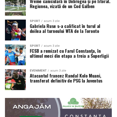
Vreme caniculară în Dobrogea și pe litoral.
Regiunea, vizată de un Cod Galben
SPORT
acum 3 zile
Gabriela Ruse s-a calificat în turul al
doilea al turneului WTA de la Toronto
SPORT
acum 3 zile
FCSB a remizat cu Farul Constanța, în
ultimul meci din etapa a treia a Superligii
EVENIMENT
acum 3 zile
Atacantul francez Randal Kolo Muani,
transferat definitiv de PSG la Juventus