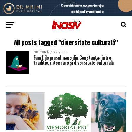
All posts tagged "diversitate culturală"
CULTURĂ
2 ani ago
Familiile musulmane din Constanța: între
tradiție, integrare și diversitate culturală