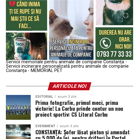
Servicii memoriale pentru animale de companie Constanța -
Servicii incinerare personalizată pentru animale de companie
Constanța - MEMORIAL PET
ARTICOLE NOI
EDITORIAL
acum 3 zile
Prima fotografie, primul meci, prima
victorie! La Corbu prinde contur un nou
proiect sportiv: CS Litoral Corbu
EVENIMENT
acum 3 zile
CONSTANȚA: Șofer lăsat pieton și amendat
cu 5.000 de lei, pentru drifturi în Portul