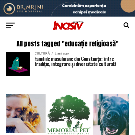
All posts tagged "educație religioasă"
CULTURĂ
2 ani ago
Familiile musulmane din Constanța: între
tradiție, integrare și diversitate culturală