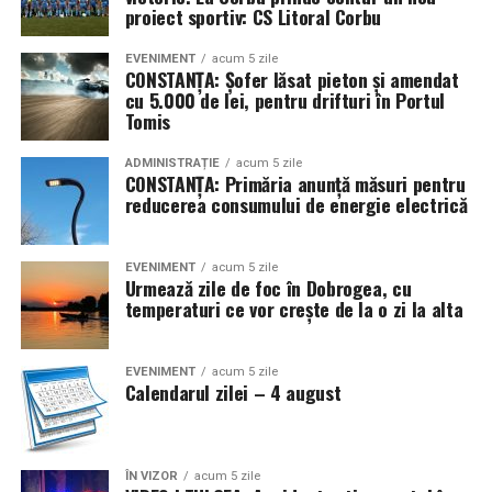
proiect sportiv: CS Litoral Corbu
EVENIMENT
acum 5 zile
CONSTANȚA: Șofer lăsat pieton și amendat
cu 5.000 de lei, pentru drifturi în Portul
Tomis
ADMINISTRAȚIE
acum 5 zile
CONSTANȚA: Primăria anunță măsuri pentru
reducerea consumului de energie electrică
EVENIMENT
acum 5 zile
Urmează zile de foc în Dobrogea, cu
temperaturi ce vor crește de la o zi la alta
EVENIMENT
acum 5 zile
Calendarul zilei – 4 august
ÎN VIZOR
acum 5 zile