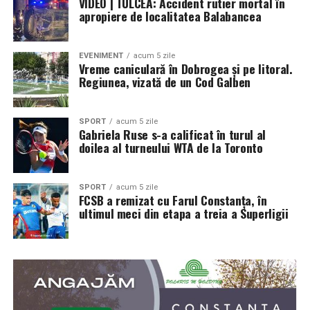
VIDEO | TULCEA: Accident rutier mortal în
apropiere de localitatea Balabancea
EVENIMENT
acum 5 zile
Vreme caniculară în Dobrogea și pe litoral.
Regiunea, vizată de un Cod Galben
SPORT
acum 5 zile
Gabriela Ruse s-a calificat în turul al
doilea al turneului WTA de la Toronto
SPORT
acum 5 zile
FCSB a remizat cu Farul Constanța, în
ultimul meci din etapa a treia a Superligii