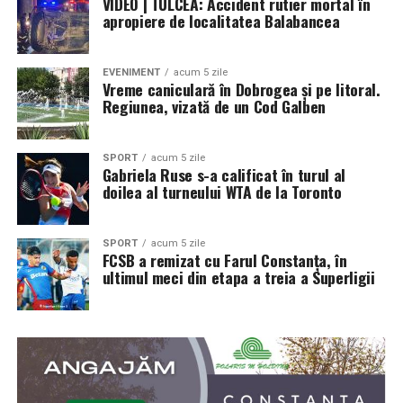
VIDEO | TULCEA: Accident rutier mortal în
apropiere de localitatea Balabancea
EVENIMENT
acum 5 zile
Vreme caniculară în Dobrogea și pe litoral.
Regiunea, vizată de un Cod Galben
SPORT
acum 5 zile
Gabriela Ruse s-a calificat în turul al
doilea al turneului WTA de la Toronto
SPORT
acum 5 zile
FCSB a remizat cu Farul Constanța, în
ultimul meci din etapa a treia a Superligii