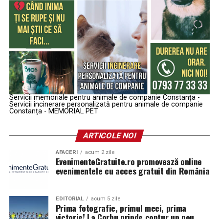
Servicii memoriale pentru animale de companie Constanța -
Servicii incinerare personalizată pentru animale de companie
Constanța - MEMORIAL PET
ARTICOLE NOI
AFACERI
acum 2 zile
EvenimenteGratuite.ro promovează online
evenimentele cu acces gratuit din România
EDITORIAL
acum 5 zile
Prima fotografie, primul meci, prima
victorie! La Corbu prinde contur un nou