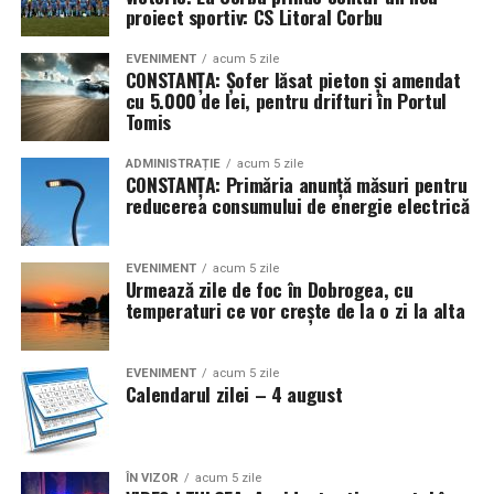
proiect sportiv: CS Litoral Corbu
EVENIMENT
acum 5 zile
CONSTANȚA: Șofer lăsat pieton și amendat
cu 5.000 de lei, pentru drifturi în Portul
Tomis
ADMINISTRAȚIE
acum 5 zile
CONSTANȚA: Primăria anunță măsuri pentru
reducerea consumului de energie electrică
EVENIMENT
acum 5 zile
Urmează zile de foc în Dobrogea, cu
temperaturi ce vor crește de la o zi la alta
EVENIMENT
acum 5 zile
Calendarul zilei – 4 august
ÎN VIZOR
acum 5 zile