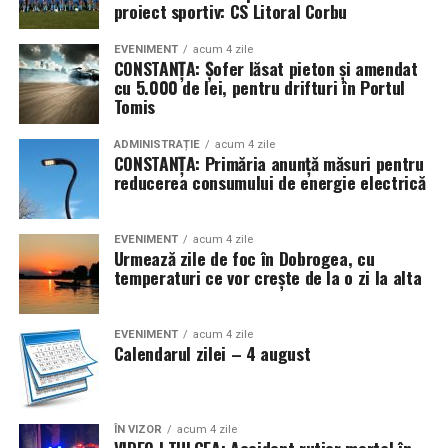
proiect sportiv: CS Litoral Corbu
EVENIMENT
acum 4 zile
CONSTANȚA: Șofer lăsat pieton și amendat
cu 5.000 de lei, pentru drifturi în Portul
Tomis
ADMINISTRAȚIE
acum 4 zile
CONSTANȚA: Primăria anunță măsuri pentru
reducerea consumului de energie electrică
EVENIMENT
acum 4 zile
Urmează zile de foc în Dobrogea, cu
temperaturi ce vor crește de la o zi la alta
EVENIMENT
acum 4 zile
Calendarul zilei – 4 august
ÎN VIZOR
acum 4 zile
VIDEO | TULCEA: Accident rutier mortal în