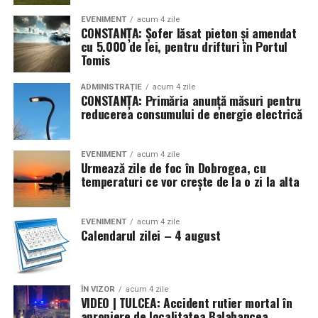
EVENIMENT
acum 4 zile
CONSTANȚA: Șofer lăsat pieton și amendat
cu 5.000 de lei, pentru drifturi în Portul
Tomis
ADMINISTRAȚIE
acum 4 zile
CONSTANȚA: Primăria anunță măsuri pentru
reducerea consumului de energie electrică
EVENIMENT
acum 4 zile
Urmează zile de foc în Dobrogea, cu
temperaturi ce vor crește de la o zi la alta
EVENIMENT
acum 4 zile
Calendarul zilei – 4 august
ÎN VIZOR
acum 4 zile
VIDEO | TULCEA: Accident rutier mortal în
apropiere de localitatea Balabancea