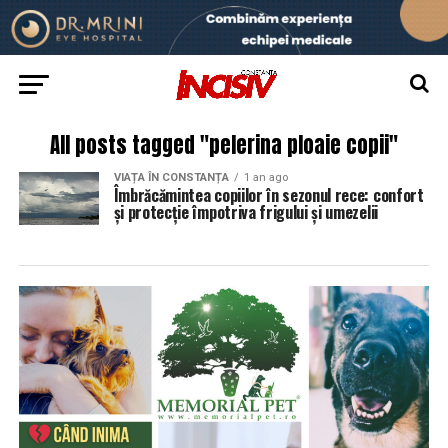
All posts tagged "pelerina ploaie copii"
VIAȚA ÎN CONSTANȚA
1 an ago
Îmbrăcămintea copiilor în sezonul rece: confort
și protecție împotriva frigului și umezelii