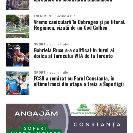
EVENIMENT
acum 4 zile
Vreme caniculară în Dobrogea și pe litoral.
Regiunea, vizată de un Cod Galben
SPORT
acum 4 zile
Gabriela Ruse s-a calificat în turul al
doilea al turneului WTA de la Toronto
SPORT
acum 4 zile
FCSB a remizat cu Farul Constanța, în
ultimul meci din etapa a treia a Superligii