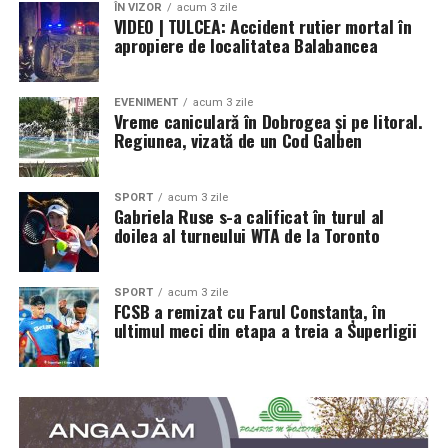
ÎN VIZOR
acum 3 zile
VIDEO | TULCEA: Accident rutier mortal în
apropiere de localitatea Balabancea
EVENIMENT
acum 3 zile
Vreme caniculară în Dobrogea și pe litoral.
Regiunea, vizată de un Cod Galben
SPORT
acum 3 zile
Gabriela Ruse s-a calificat în turul al
doilea al turneului WTA de la Toronto
SPORT
acum 3 zile
FCSB a remizat cu Farul Constanța, în
ultimul meci din etapa a treia a Superligii