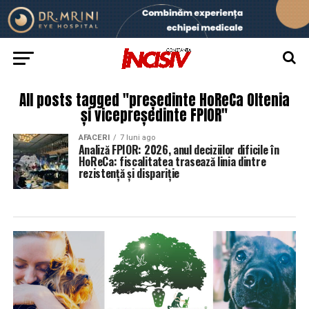
All posts tagged "președinte HoReCa Oltenia
și vicepreședinte FPIOR"
AFACERI
7 luni ago
Analiză FPIOR: 2026, anul deciziilor dificile în
HoReCa: fiscalitatea trasează linia dintre
rezistență și dispariție