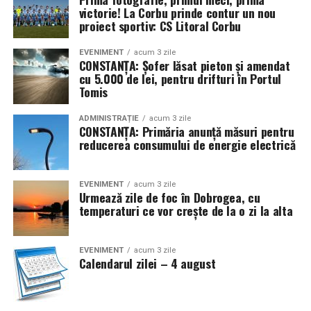
victorie! La Corbu prinde contur un nou
proiect sportiv: CS Litoral Corbu
EVENIMENT
acum 3 zile
CONSTANȚA: Șofer lăsat pieton și amendat
cu 5.000 de lei, pentru drifturi în Portul
Tomis
ADMINISTRAȚIE
acum 3 zile
CONSTANȚA: Primăria anunță măsuri pentru
reducerea consumului de energie electrică
EVENIMENT
acum 3 zile
Urmează zile de foc în Dobrogea, cu
temperaturi ce vor crește de la o zi la alta
EVENIMENT
acum 3 zile
Calendarul zilei – 4 august