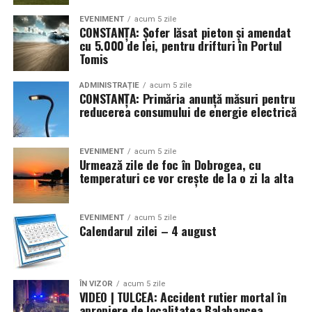
EVENIMENT
acum 5 zile
CONSTANȚA: Șofer lăsat pieton și amendat
cu 5.000 de lei, pentru drifturi în Portul
Tomis
ADMINISTRAȚIE
acum 5 zile
CONSTANȚA: Primăria anunță măsuri pentru
reducerea consumului de energie electrică
EVENIMENT
acum 5 zile
Urmează zile de foc în Dobrogea, cu
temperaturi ce vor crește de la o zi la alta
EVENIMENT
acum 5 zile
Calendarul zilei – 4 august
ÎN VIZOR
acum 5 zile
VIDEO | TULCEA: Accident rutier mortal în
apropiere de localitatea Balabancea