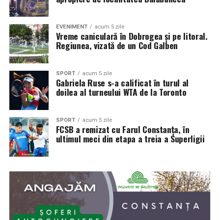
EVENIMENT
acum 5 zile
Vreme caniculară în Dobrogea și pe litoral.
Regiunea, vizată de un Cod Galben
SPORT
acum 5 zile
Gabriela Ruse s-a calificat în turul al
doilea al turneului WTA de la Toronto
SPORT
acum 5 zile
FCSB a remizat cu Farul Constanța, în
ultimul meci din etapa a treia a Superligii