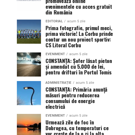
promovează online
evenimentele cu acces gratuit
din România
EDITORIAL
acum 5 zile
Prima fotografie, primul meci,
prima victorie! La Corbu prinde
contur un nou proiect sportiv:
CS Litoral Corbu
EVENIMENT
acum 5 zile
CONSTANȚA: Șofer lăsat pieton
și amendat cu 5.000 de lei,
pentru drifturi în Portul Tomis
ADMINISTRAȚIE
acum 5 zile
CONSTANȚA: Primăria anunță
măsuri pentru reducerea
consumului de energie
electrică
EVENIMENT
acum 5 zile
Urmează zile de foc în
Dobrogea, cu temperaturi ce
vor crește de la o zi la alta