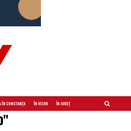
A ÎN CONSTANȚA
ÎN VIZOR
ÎN JUDEȚ
o"