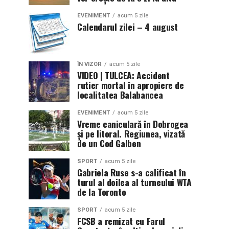
EVENIMENT
acum 5 zile
Calendarul zilei – 4 august
ÎN VIZOR
acum 5 zile
VIDEO | TULCEA: Accident
rutier mortal în apropiere de
localitatea Balabancea
EVENIMENT
acum 5 zile
Vreme caniculară în Dobrogea
și pe litoral. Regiunea, vizată
de un Cod Galben
SPORT
acum 5 zile
Gabriela Ruse s-a calificat în
turul al doilea al turneului WTA
de la Toronto
SPORT
acum 5 zile
FCSB a remizat cu Farul