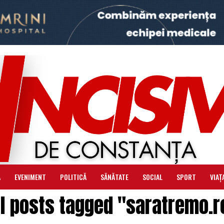
Ă
EVENIMENT
POLITICĂ
SĂNĂTATE
SOCIAL
SPORT
VIAȚ
ll posts tagged "saratremo.r