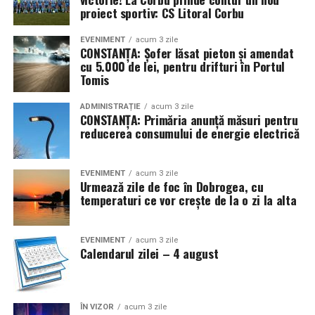
proiect sportiv: CS Litoral Corbu
EVENIMENT
acum 3 zile
CONSTANȚA: Șofer lăsat pieton și amendat
cu 5.000 de lei, pentru drifturi în Portul
Tomis
ADMINISTRAȚIE
acum 3 zile
CONSTANȚA: Primăria anunță măsuri pentru
reducerea consumului de energie electrică
EVENIMENT
acum 3 zile
Urmează zile de foc în Dobrogea, cu
temperaturi ce vor crește de la o zi la alta
EVENIMENT
acum 3 zile
Calendarul zilei – 4 august
ÎN VIZOR
acum 3 zile