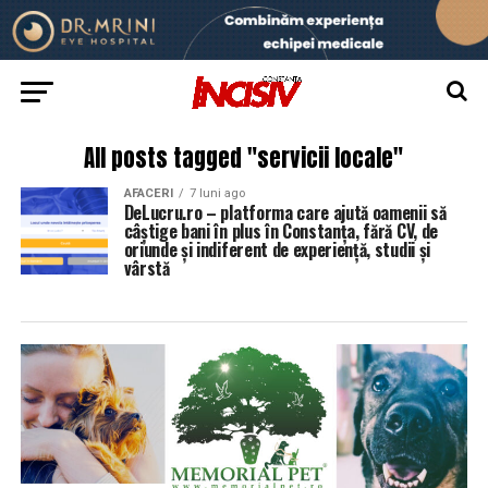
All posts tagged "servicii locale"
AFACERI
7 luni ago
DeLucru.ro – platforma care ajută oamenii să
câștige bani în plus în Constanța, fără CV, de
oriunde și indiferent de experiență, studii și
vârstă