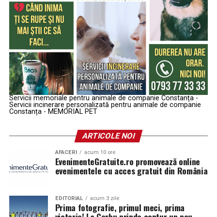
Servicii memoriale pentru animale de companie Constanța -
Servicii incinerare personalizată pentru animale de companie
Constanța - MEMORIAL PET
ARTICOLE NOI
AFACERI
acum 10 ore
EvenimenteGratuite.ro promovează online
evenimentele cu acces gratuit din România
EDITORIAL
acum 3 zile
Prima fotografie, primul meci, prima
victorie! La Corbu prinde contur un nou