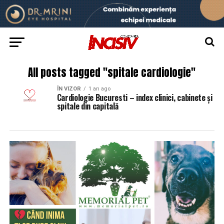
All posts tagged "spitale cardiologie"
ÎN VIZOR
1 an ago
Cardiologie Bucuresti – index clinici, cabinete și
spitale din capitală