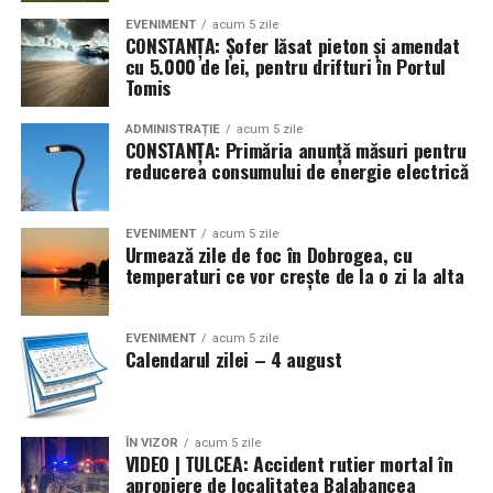
EVENIMENT
acum 5 zile
CONSTANȚA: Șofer lăsat pieton și amendat
cu 5.000 de lei, pentru drifturi în Portul
Tomis
ADMINISTRAȚIE
acum 5 zile
CONSTANȚA: Primăria anunță măsuri pentru
reducerea consumului de energie electrică
EVENIMENT
acum 5 zile
Urmează zile de foc în Dobrogea, cu
temperaturi ce vor crește de la o zi la alta
EVENIMENT
acum 5 zile
Calendarul zilei – 4 august
ÎN VIZOR
acum 5 zile
VIDEO | TULCEA: Accident rutier mortal în
apropiere de localitatea Balabancea