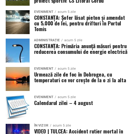
proiect sportiv: CS Litoral Corbu
EVENIMENT
acum 5 zile
CONSTANȚA: Șofer lăsat pieton și amendat
cu 5.000 de lei, pentru drifturi în Portul
Tomis
ADMINISTRAȚIE
acum 5 zile
CONSTANȚA: Primăria anunță măsuri pentru
reducerea consumului de energie electrică
EVENIMENT
acum 5 zile
Urmează zile de foc în Dobrogea, cu
temperaturi ce vor crește de la o zi la alta
EVENIMENT
acum 5 zile
Calendarul zilei – 4 august
ÎN VIZOR
acum 5 zile
VIDEO | TULCEA: Accident rutier mortal în