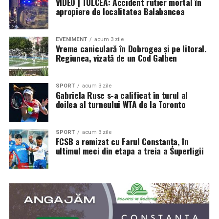
VIDEO | TULCEA: Accident rutier mortal în
apropiere de localitatea Balabancea
EVENIMENT
acum 3 zile
Vreme caniculară în Dobrogea și pe litoral.
Regiunea, vizată de un Cod Galben
SPORT
acum 3 zile
Gabriela Ruse s-a calificat în turul al
doilea al turneului WTA de la Toronto
SPORT
acum 3 zile
FCSB a remizat cu Farul Constanța, în
ultimul meci din etapa a treia a Superligii