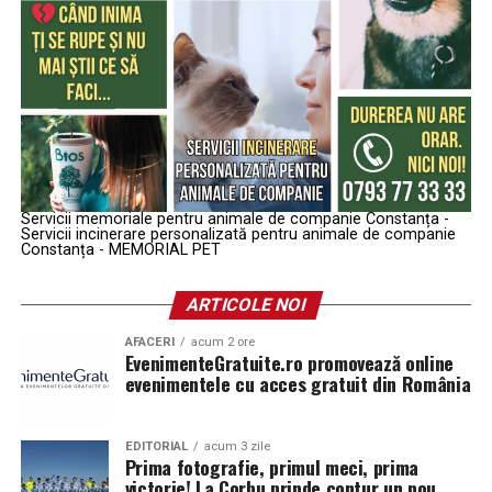
Servicii memoriale pentru animale de companie Constanța -
Servicii incinerare personalizată pentru animale de companie
Constanța - MEMORIAL PET
ARTICOLE NOI
AFACERI
acum 2 ore
EvenimenteGratuite.ro promovează online
evenimentele cu acces gratuit din România
EDITORIAL
acum 3 zile
Prima fotografie, primul meci, prima
victorie! La Corbu prinde contur un nou