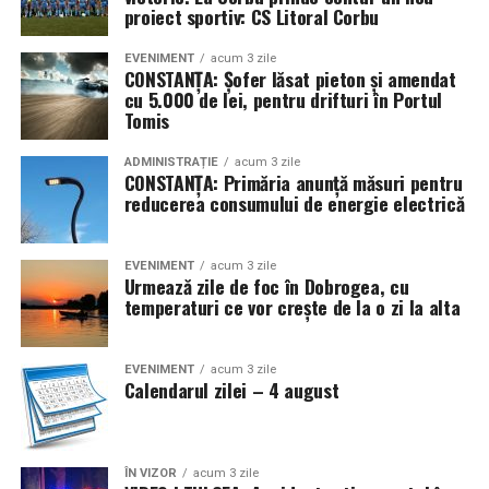
proiect sportiv: CS Litoral Corbu
EVENIMENT
acum 3 zile
CONSTANȚA: Șofer lăsat pieton și amendat
cu 5.000 de lei, pentru drifturi în Portul
Tomis
ADMINISTRAȚIE
acum 3 zile
CONSTANȚA: Primăria anunță măsuri pentru
reducerea consumului de energie electrică
EVENIMENT
acum 3 zile
Urmează zile de foc în Dobrogea, cu
temperaturi ce vor crește de la o zi la alta
EVENIMENT
acum 3 zile
Calendarul zilei – 4 august
ÎN VIZOR
acum 3 zile