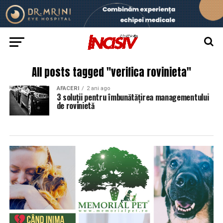
All posts tagged "verifica rovinieta"
AFACERI
2 ani ago
3 soluții pentru îmbunătățirea managementului
de rovinietă