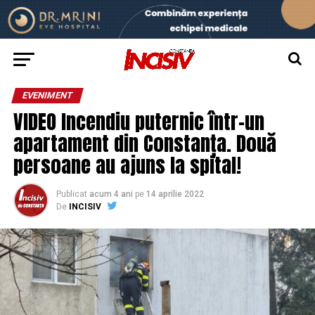
EVENIMENT
VIDEO Incendiu puternic într-un
apartament din Constanța. Două
persoane au ajuns la spital!
Publicat
acum 4 ani
pe
14 aprilie 2022
De
INCISIV