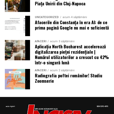
Piața Unirii din Cluj-Napoca
Autoritățile din Liban au decretat trei zile de doliu
național
UNCATEGORIZED
acum 4 săptămâni
Afacerile din Constanța în era AI: de ce
prima pagină Google nu mai e suficientă
Aniversări – Comemorări
AFACERI
acum 3 săptămâni
Aplicația North Bucharest accelerează
digitalizarea pieței rezidențiale |
– Sf. Ioan Maria Vianney, preot (Calendarul Romano-
Numărul utilizatorilor a crescut cu 42%
într-o singură lună
Catolic 2026)
AFACERI
acum 2 săptămâni
Radiografia poftei românilor! Studiu
Zoomserie
– 1807: S-a născut Constantin Lecca, pictor, tipograf,
editor, scriitor, traducător şi profesor; ctitorul primei
tipografii (19.IX.1837) şi al primului periodic din
Oltenia, „Mozaicul” (3.X.1838-25.IX.1839); s-a remarcat
în domeniul portretisticii, al picturii religioase (în stil