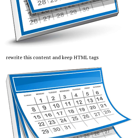
slab și moderat.
Joi, cu excepția zonei de coastă, vremea va fi caniculară,
indicele temperatură-umezeală va depăși pe arii extinse
pragul critic de 80 de unități, iar temperaturile maxime
se vor încadra între 33 și 37 de grade, mai coborâte pe
litoral, unde vor fi 30 de grade. Noaptea, valorile termice
rămân ridicate. Cerul va fi variabil, vântul va sufla cel
rewrite this content and keep HTML tags
mult moderat și după-amiază vor fi posibile averse slabe.
Vineri, valorile termice nu mai trec de pragul caniculei,
la malul mării vor fi 33 de grade și minimele nocturne se
mențin între 19 și 24 de grade. Cerul va avea înnorări
temporare după-amiaza, când local vor fi averse slabe,
însoțite de fenomene electrice și intensificări de vânt.