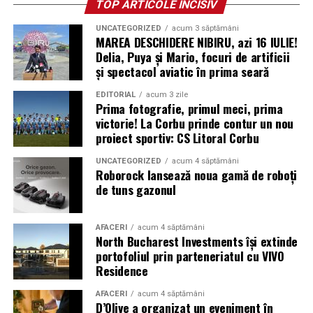
TOP ARTICOLE INCISIV
date până în ziua de 2 noiembrie 2008. Proiectul a fost
declarat oficial încheiat pe 10 noiembrie 2008, întrucât
UNCATEGORIZED
acum 3 săptămâni
MAREA DESCHIDERE NIBIRU, azi 16 IULIE!
scăderea duratei de expunere la soare și creșterea
Delia, Puya și Mario, focuri de artificii
frecvenței furtunilor de praf în locul în care se află
și spectacol aviatic în prima seară
sonda nu i-au mai permis acesteia să-și încarce bateriile
solare
EDITORIAL
acum 3 zile
Prima fotografie, primul meci, prima
victorie! La Corbu prinde contur un nou
* Cu 6 ani în urmă (2020) a avut loc o explozie în zona
proiect sportiv: CS Litoral Corbu
portuară a orașului Beirut, capitala Libanului. Aceasta a
fost urmată de un incendiu, câteva alte mici explozii și,
UNCATEGORIZED
acum 4 săptămâni
Roborock lansează noua gamă de roboți
în final, de o detonație masivă, care a fost urmată de un
de tuns gazonul
suflu violent. Potrivit premierului libanez, Hasan Diab,
au explodat 2.750 de tone de nitrat de amoniu
confiscate. Materialul fusese pus la păstrare într-un
AFACERI
acum 4 săptămâni
North Bucharest Investments își extinde
depozit timp de șase ani, fără a se lua măsuri de
portofoliul prin parteneriatul cu VIVO
precauție. În urma exploziei, cel puțin 204 persoane și-
Residence
au pierdut viața, peste 6.500 au fost rănite și multe
altele au fost date dispărute. Peste 300.000 de oameni
AFACERI
acum 4 săptămâni
D’Olive a organizat un eveniment în
au rămas fără locuințe în urma exploziilor devastatoare.