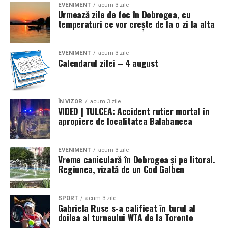
răspuns, Marea Britanie a declarat război Germaniei.
EVENIMENT
acum 3 zile
Urmează zile de foc în Dobrogea, cu
Statele Unite și-au proclamat neutralitatea
temperaturi ce vor crește de la o zi la alta
* Se marchează 110 ani (1916) de la semnarea, la
Bucureşti, a Tratatului de alianţă între România, de o
EVENIMENT
acum 3 zile
Calendarul zilei – 4 august
parte, şi Rusia, Franţa, Marea Britanie şi Italia, pe de altă
parte, pentru intrarea ţării noastre în război de partea
Antantei (în prima conflagraţie mondială). La
14/27.VIII.1916 România a declarat război Austro-
ÎN VIZOR
acum 3 zile
VIDEO | TULCEA: Accident rutier mortal în
Ungariei, dată ce a marcat începutul războiul de
apropiere de localitatea Balabancea
eliberare şi întregire naţională (1916-1919) (4/17)
* Acum 78 de ani (1948) a apărut Decretul-lege nr. 177
EVENIMENT
acum 3 zile
Vreme caniculară în Dobrogea și pe litoral.
privind cultele religioase din România, prin care s-a
Regiunea, vizată de un Cod Galben
reiterat libertatea credinţei religioase şi a practicării
cultelor (cu excepţia celor interzise), dar s-a subliniat şi
obligaţia respectării întocmai a legilor statului. Printre
SPORT
acum 3 zile
Gabriela Ruse s-a calificat în turul al
altele, se prevedea că niciun cult sau un reprezentant al
doilea al turneului WTA de la Toronto
unui cult religios nu putea întreţine legături cu alte