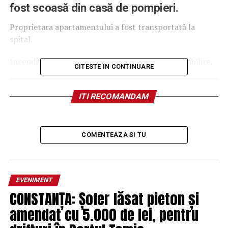
fost scoasă din casă de pompieri.
Proprietara apartamentului a fost transportată la
spital.
Incendiul a fost lichidat. Cauza este în curs de stabilire.
CITESTE IN CONTINUARE
ITI RECOMANDAM
COMENTEAZA SI TU
EVENIMENT
CONSTANȚA: Șofer lăsat pieton și
amendat cu 5.000 de lei, pentru