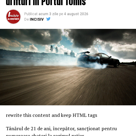
drifturi în Portul Tomis
Publicat
acum 3 zile
pe
4 august 2026
De
INCISIV
rewrite this content and keep HTML tags
Tânărul de 21 de ani, începător, sancționat pentru
numeroase abateri la regimul rutier.