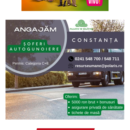
pentru Studierea Holocaustului din România „Elie
Wiesel”. Elie (Eliezer) Wiesel (1928-2016) a fost evreu-
american de origine română, supraviețuitor al
Holocaustului, scriitor, profesor, filozof, ziarist, eseist și
un activist în drepturile omului. Inaugurarea a avut loc
la 10.X.2005, cu ocazia celei de-a doua comemorări a
„Zilei Holocaustului din România”
* Cu 19 ani în urmă (2007) NASA a lansat sonda Phoenix
Mars Lander, care ulterior a găsit dovezi ale existenței
apei pe planeta Marte. Phoenix Mars Lander, pe scurt
Phoenix, este o navă-robot dedicată continuării misiunii
explorării spațiului, având ca țintă continuarea
explorării planetei Marte a sistemului nostru solar.
Misiunea Phoenix a fost lansată cu succes pe 4 august
2007 și a amartizat în ziua de 25 mai 2008. Programul ar
fi trebuit să dureze 90 de zile marțiene (aproximativ 92
de zile pământene), dar robotul a depășit așteptările
funcționând timp de cinci luni și reușind să transmită