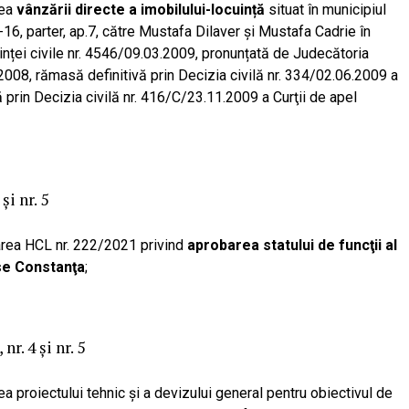
rea
vânzării directe a imobilului-locuință
situat în municipiul
4-16, parter, ap.7, către Mustafa Dilaver și Mustafa Cadrie în
inței civile nr. 4546/09.03.2009, pronunțată de Judecătoria
008, rămasă definitivă prin Decizia civilă nr. 334/02.06.2009 a
ă prin Decizia civilă nr. 416/C/23.11.2009 a Curţii de apel
și nr. 5
area HCL nr. 222/2021 privind
aprobarea statului de funcţii al
ase Constanţa
;
nr. 4 și nr. 5
a proiectului tehnic şi a devizului general pentru obiectivul de