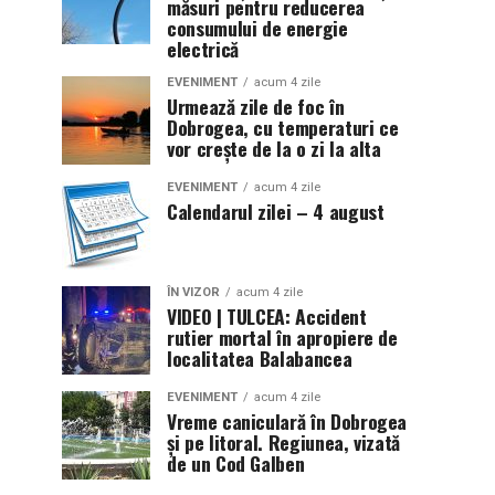
măsuri pentru reducerea
consumului de energie
electrică
EVENIMENT
acum 4 zile
Urmează zile de foc în
Dobrogea, cu temperaturi ce
vor crește de la o zi la alta
EVENIMENT
acum 4 zile
Calendarul zilei – 4 august
ÎN VIZOR
acum 4 zile
VIDEO | TULCEA: Accident
rutier mortal în apropiere de
localitatea Balabancea
EVENIMENT
acum 4 zile
Vreme caniculară în Dobrogea
și pe litoral. Regiunea, vizată
de un Cod Galben