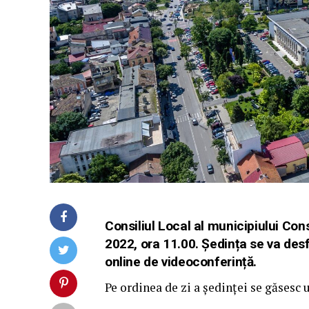
Consiliul Local al municipiului Con
2022, ora 11.00. Ședința se va desf
online de videoconferință.
Pe ordinea de zi a ședinței se găsesc