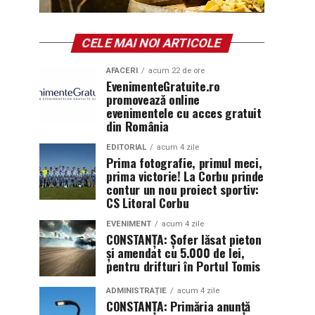
CELE MAI NOI ARTICOLE
AFACERI
acum 22 de ore
EvenimenteGratuite.ro
promovează online
evenimentele cu acces gratuit
din România
EDITORIAL
acum 4 zile
Prima fotografie, primul meci,
prima victorie! La Corbu prinde
contur un nou proiect sportiv:
CS Litoral Corbu
EVENIMENT
acum 4 zile
CONSTANȚA: Șofer lăsat pieton
și amendat cu 5.000 de lei,
pentru drifturi în Portul Tomis
ADMINISTRAȚIE
acum 4 zile
CONSTANȚA: Primăria anunță