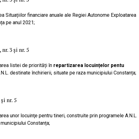
ea Situațiilor financiare anuale ale Regiei Autonome Exploatarea
ța pe anul 2021;
nr. 3 și nr. 5
rea listei de priorități în
repartizarea locuințelor pentu
N.L. destinate închirierii, situate pe raza municipiului Constanța;
și nr. 5
area unor locuinţe pentru tineri, construite prin programele A.N.L.
a municipiului Constanța;