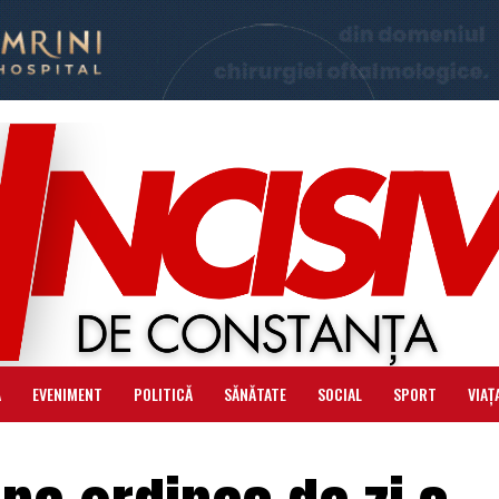
Ă
EVENIMENT
POLITICĂ
SĂNĂTATE
SOCIAL
SPORT
VIAȚ