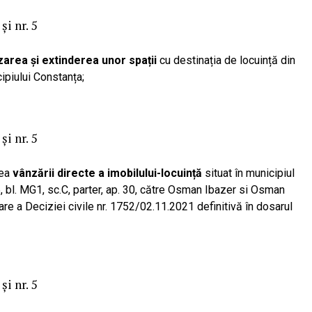
și nr. 5
zarea și extinderea unor spații
cu destinația de locuință din
cipiului Constanța;
și nr. 5
rea
vânzării directe a imobilului-locuință
situat în municipiul
 bl. MG1, sc.C, parter, ap. 30, către Osman Ibazer si Osman
are a Deciziei civile nr. 1752/02.11.2021 definitivă în dosarul
și nr. 5