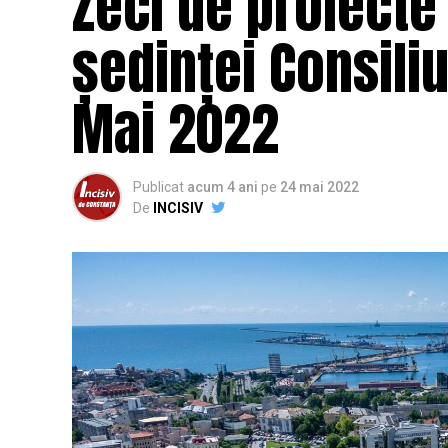
Zeci de proiecte
ședinței Consili
Mai 2022
Publicat
acum 4 ani
pe
24 mai 2022
De
INCISIV