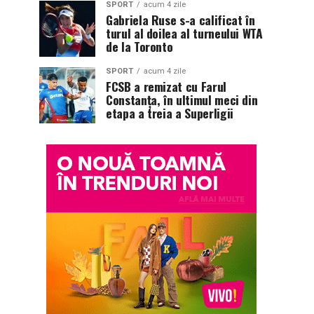
SPORT
acum 4 zile
Gabriela Ruse s-a calificat în
turul al doilea al turneului WTA
de la Toronto
SPORT
acum 4 zile
FCSB a remizat cu Farul
Constanța, în ultimul meci din
etapa a treia a Superligii