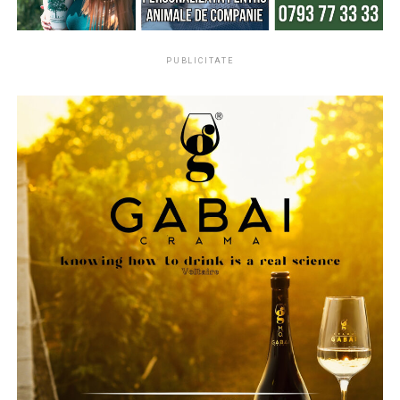
materiilor prime. Astfel, reciclarea devine o soluție
sustenabilă și profitabilă în același timp.
PUBLICITATE
Practici recomandate pentru
maximizarea capacității de
reciclare
Pentru a asigura o reciclare eficientă, este important ca
profilele PVC înfoliate să fie colectate și sortate corect
după perioada de utilizare. Centrele de colectare ar
trebui să primească materiale curate, fără contaminanți
suplimentari, cum ar fi adezivi, resturi de lemn sau
metale. În plus, producătorii pot contribui la eficiența
reciclării prin alegerea unor folii
straturi de înfoliere
care sunt ușor separabile sau compatibile cu procesul de
reciclare.
În mediul rezidențial, utilizatorii pot facilita reciclarea