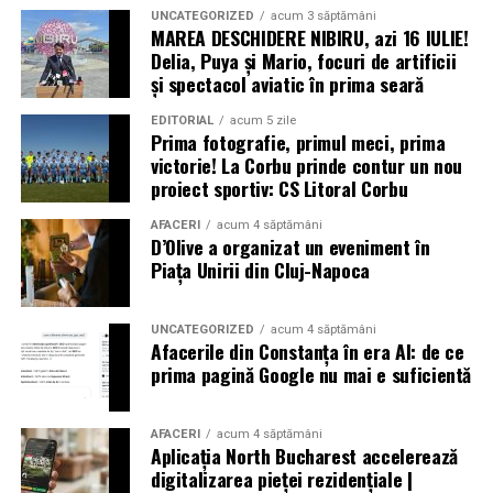
UNCATEGORIZED
acum 3 săptămâni
MAREA DESCHIDERE NIBIRU, azi 16 IULIE!
Delia, Puya și Mario, focuri de artificii
și spectacol aviatic în prima seară
EDITORIAL
acum 5 zile
Prima fotografie, primul meci, prima
victorie! La Corbu prinde contur un nou
proiect sportiv: CS Litoral Corbu
AFACERI
acum 4 săptămâni
D’Olive a organizat un eveniment în
Piața Unirii din Cluj-Napoca
UNCATEGORIZED
acum 4 săptămâni
Afacerile din Constanța în era AI: de ce
prima pagină Google nu mai e suficientă
AFACERI
acum 4 săptămâni
Aplicația North Bucharest accelerează
digitalizarea pieței rezidențiale |