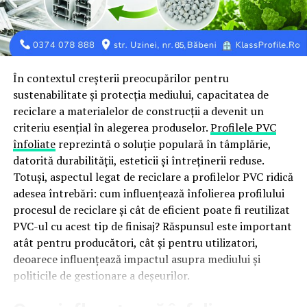
Prin aceste acțiuni, municipiul Constanța se alătură
Lăpușneanu: Pomi sfârtecați, piste de biciclete cu
celorlalte orașe și instituții publice care contribuie, prin
obstacole, moloz, praf și mizerie
măsuri concrete de eficientizare, la reducerea presiunii
NU RATATI
asupra sistemului energetic național.
Atenție, constănțeni! Se oprește apa în această seară.
Vezi ce zone sunt vizate
În contextul creșterii preocupărilor pentru
Facem apel și la constănțeni să utilizeze responsabil
sustenabilitate și protecția mediului, capacitatea de
energia electrică și să evite, pe cât posibil, consumurile
reciclare a materialelor de construcții a devenit un
care nu sunt necesare, în special în intervalele cu cerere
criteriu esențial în alegerea produselor.
Profilele PVC
ridicată. Fiecare gest contează, iar printr-un efort comun
înfoliate
reprezintă o soluție populară în tâmplărie,
putem contribui la folosirea eficientă a resurselor și la
datorită durabilității, esteticii și întreținerii reduse.
menținerea echilibrului sistemului energetic.
Totuși, aspectul legat de reciclare a profilelor PVC ridică
adesea întrebări: cum influențează înfolierea profilului
procesul de reciclare și cât de eficient poate fi reutilizat
PVC-ul cu acest tip de finisaj? Răspunsul este important
atât pentru producători, cât și pentru utilizatori,
deoarece influențează impactul asupra mediului și
politicile de gestionare a deșeurilor.