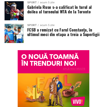
SPORT
acum 5 zile
reducând consumul de materii prime și amprenta de
Gabriela Ruse s-a calificat în turul al
carbon a construcțiilor. Prin colectare corectă și
doilea al turneului WTA de la Toronto
utilizarea centrelor specializate, profilele PVC înfoliate
pot reintra în ciclul de producție, demonstrând că
SPORT
acum 5 zile
estetica și sustenabilitatea pot coexista armonios.
FCSB a remizat cu Farul Constanța, în
Alegerea acestui tip de material nu este doar practică și
ultimul meci din etapa a treia a Superligii
durabilă, ci și responsabilă din punct de vedere ecologic.