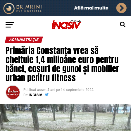
ADMINISTRAȚIE
Primăria Constanța vrea să
cheltuie 1,4 milioane euro pentru
bănci, coșuri de gunoi și mobilier
urban pentru fitness
Publicat
acum 4 ani
pe
14 septembrie 2022
De
INCISIV