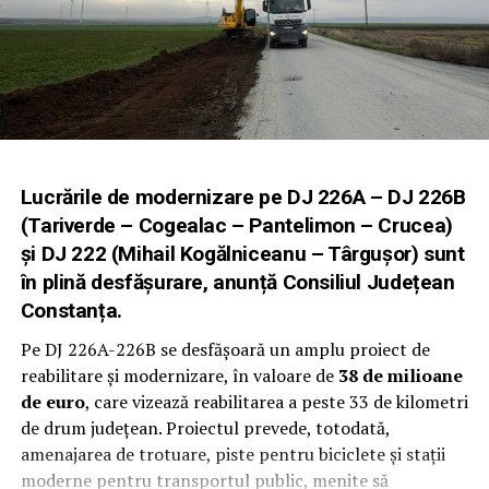
îndepărtat sau să fie integrat în procesul de reciclare
fără a afecta calitatea materialului. Aceasta înseamnă că
profilele PVC cu înfoliere nu pierd valoarea reciclabilă și
pot fi reintegrate în ciclul de producție al PVC-ului,
contribuind la economia circulară.
Un alt aspect pozitiv este că în procesul de înfoliere nu
se folosesc aditivi toxici sau metale grele, ceea ce
Lucrările de modernizare pe DJ 226A – DJ 226B
permite un proces de reciclare sigur pentru mediu și
(Tariverde – Cogealac – Pantelimon – Crucea)
pentru operatori. Astfel, profilele PVC înfoliate
și DJ 222 (Mihail Kogălniceanu – Târgușor)
sunt
păstrează avantajele ecologice ale materialului de bază,
în plină desfășurare, anunță Consiliul Județean
fără a compromite siguranța sau calitatea reciclării.
Constanța.
Beneficiile reciclării PVC-ului
Pe DJ 226A-226B se desfășoară un amplu proiect de
reabilitare și modernizare, în valoare de
38 de milioane
pentru mediu și economie
de euro
, care vizează reabilitarea a peste 33 de kilometri
de drum județean. Proiectul prevede, totodată,
Reciclarea profilelor PVC, inclusiv a celor cu înfoliere,
amenajarea de trotuare, piste pentru biciclete și stații
aduce multiple beneficii atât pentru mediu, cât și
moderne pentru transportul public, menite să