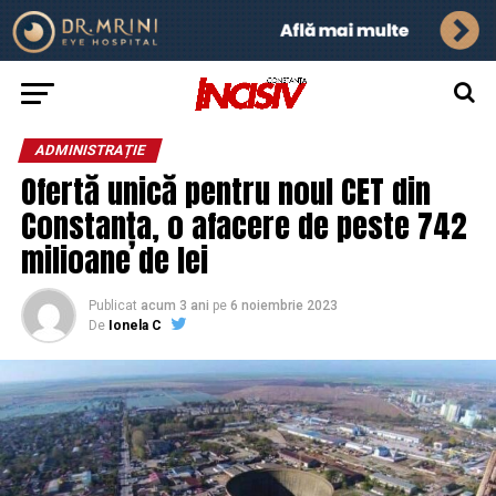
ADMINISTRAȚIE
Ofertă unică pentru noul CET din
Constanța, o afacere de peste 742
milioane de lei
Publicat
acum 3 ani
pe
6 noiembrie 2023
De
Ionela C