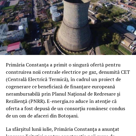
Primăria Constanța a primit o singură ofertă pentru
construirea noii centrale electrice pe gaz, denumită CET
(Centrală Electrică Termică), în cadrul un proiect de
cogenerare ce beneficiază de finanțare europeană
nerambursabilă prin Planul Național de Redresare și
Reziliență (PNRR). E-energia.ro aduce în atenție că
oferta a fost depusă de un consorțiu românesc condus
de un om de afaceri din Botoșani.
La sfârșitul lunii iulie, Primăria Constanța a anunțat