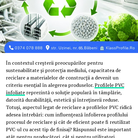
Acestea au fost stabilite astfel încât să fie menținute
siguranța în spațiul public, mobilitatea urbană și
continuitatea serviciilor oferite constănțenilor.
Prin aceste acțiuni, municipiul Constanța se alătură
celorlalte orașe și instituții publice care contribuie, prin
măsuri concrete de eficientizare, la reducerea presiunii
asupra sistemului energetic național.
În contextul creșterii preocupărilor pentru
Facem apel și la constănțeni să utilizeze responsabil
sustenabilitate și protecția mediului, capacitatea de
energia electrică și să evite, pe cât posibil, consumurile
reciclare a materialelor de construcții a devenit un
care nu sunt necesare, în special în intervalele cu cerere
criteriu esențial în alegerea produselor.
Profilele PVC
ridicată. Fiecare gest contează, iar printr-un efort comun
înfoliate
reprezintă o soluție populară în tâmplărie,
putem contribui la folosirea eficientă a resurselor și la
datorită durabilității, esteticii și întreținerii reduse.
menținerea echilibrului sistemului energetic.
Totuși, aspectul legat de reciclare a profilelor PVC ridică
adesea întrebări: cum influențează înfolierea profilului
procesul de reciclare și cât de eficient poate fi reutilizat
PVC-ul cu acest tip de finisaj? Răspunsul este important
atât pentru producători, cât și pentru utilizatori,