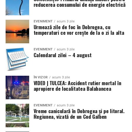
Klass Coating System deține, din 2020, o secție
reducerea consumului de energie electrică
proprie de reciclare,
unde sunt valorificate atât
deșeurile rezultate din producție, cât și cele provenite
EVENIMENT
acum 3 zile
de la partenerii din industria de tâmplărie
Urmează zile de foc în Dobrogea, cu
termoizolantă.
temperaturi ce vor crește de la o zi la alta
Activitatea companiei este aliniată la obiectivele de
EVENIMENT
acum 3 zile
mediu ale Uniunii Europene, urmărind reducerea
Calendarul zilei – 4 august
impactului asupra mediului și utilizarea eficientă a
resurselor. Prin reciclarea controlată a PVC-ului,
conform standardelor internaționale, materialele sunt
ÎN VIZOR
acum 3 zile
reintroduse în circuitul de producție, susținând
VIDEO | TULCEA: Accident rutier mortal în
principiile economiei circulare.
apropiere de localitatea Balabancea
Concluzie
EVENIMENT
acum 3 zile
Vreme caniculară în Dobrogea și pe litoral.
Profilele PVC înfoliate combină estetica, durabilitatea și
Regiunea, vizată de un Cod Galben
protecția materialului cu posibilitatea reală de reciclare.
Deși stratul decorativ poate adăuga un nivel