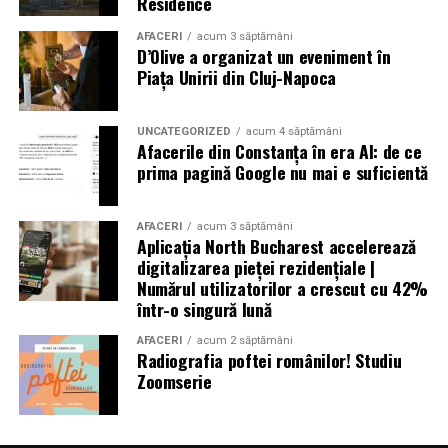
Residence
AFACERI
acum 3 săptămâni
D’Olive a organizat un eveniment în
Piața Unirii din Cluj-Napoca
UNCATEGORIZED
acum 4 săptămâni
Afacerile din Constanța în era AI: de ce
prima pagină Google nu mai e suficientă
AFACERI
acum 3 săptămâni
Aplicația North Bucharest accelerează
digitalizarea pieței rezidențiale |
Numărul utilizatorilor a crescut cu 42%
într-o singură lună
AFACERI
acum 2 săptămâni
Radiografia poftei românilor! Studiu
Zoomserie