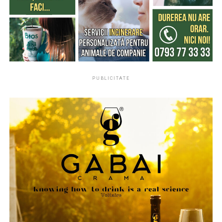
prelucrare și transformare a materialelor. Producătorii
pot utiliza material reciclat pentru a crea profile noi,
menținând calitatea produsului și reducând costurile
materiilor prime. Astfel, reciclarea devine o soluție
sustenabilă și profitabilă în același timp.
PUBLICITATE
Practici recomandate pentru
maximizarea capacității de
reciclare
Pentru a asigura o reciclare eficientă, este important ca
profilele PVC înfoliate să fie colectate și sortate corect
după perioada de utilizare. Centrele de colectare ar
trebui să primească materiale curate, fără contaminanți
suplimentari, cum ar fi adezivi, resturi de lemn sau
metale. În plus, producătorii pot contribui la eficiența
reciclării prin alegerea unor folii
straturi de înfoliere