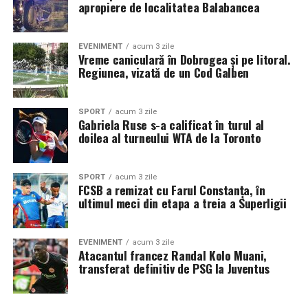
apropiere de localitatea Balabancea
EVENIMENT
acum 3 zile
Vreme caniculară în Dobrogea și pe litoral.
Regiunea, vizată de un Cod Galben
SPORT
acum 3 zile
Gabriela Ruse s-a calificat în turul al
doilea al turneului WTA de la Toronto
SPORT
acum 3 zile
FCSB a remizat cu Farul Constanța, în
ultimul meci din etapa a treia a Superligii
EVENIMENT
acum 3 zile
Atacantul francez Randal Kolo Muani,
transferat definitiv de PSG la Juventus