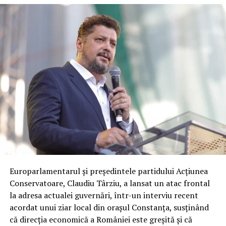
The electoral evolution of ELAM has also attracted
attention among conservative political figures in
Romania and within the broader European conservative
movement.
Among those who publicly expressed interest in the
developments in Cyprus are
George Simion
, president
of the Alliance for the Union of Romanians (AUR) and
Vice President of the European Conservatives and
Reformists Party (ECR Party), as well as Romanian
conservative politician
Cezara Popescu
, former
candidate for the Mayor of Constanța.
Europarlamentarul și președintele partidului Acțiunea
Conservatoare, Claudiu Târziu, a lansat un atac frontal
la adresa actualei guvernări, într-un interviu recent
acordat unui ziar local din orașul Constanța, susținând
că direcția economică a României este greșită și că