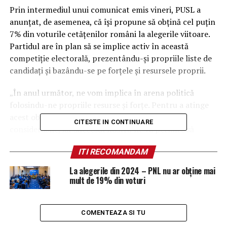
Prin intermediul unui comunicat emis vineri, PUSL a
anunțat, de asemenea, că își propune să obțină cel puțin
7% din voturile cetățenilor români la alegerile viitoare.
Partidul are în plan să se implice activ în această
competiție electorală, prezentându-și propriile liste de
candidați și bazându-se pe forțele și resursele proprii.
„În anul următor, ne vom implica în arena politică
folosindu-ne propriile resurse și forțe. Pentru a atinge
acest obiectiv, trebuie să depunem eforturi
CITESTE IN CONTINUARE
considerabile, iar succesul nostru ne va permite să
jucăm un rol semnificativ în administrarea țării pentru
ITI RECOMANDAM
următorii patru ani. Partidul Umanist Social Liberal se
bazează pe politici publice fundamentate pe principii
La alegerile din 2024 – PNL nu ar obține mai
umaniste și valori proprii. Ne propunem doar să
mult de 19% din voturi
demonstrăm cetățenilor români că suntem preocupați
de viitorul copiilor noștri, de bunăstarea tinerilor și
seniorilor noștri în viața de zi cu zi. Vom reuși să-i
COMENTEAZA SI TU
convingem pe români de aceste aspecte pentru că