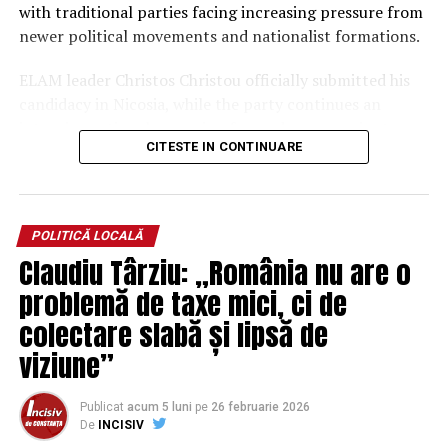
with traditional parties facing increasing pressure from
newer political movements and nationalist formations.
ELAM leader Christos Christou officially submitted his
candidacy in Nicosia, while the party continues an
intensive national campaign focused on sovereignty,
CITESTE IN CONTINUARE
national identity, migration policy, and support for
Cypriot families and local communities.
The parliamentary elections will determine the
POLITICĂ LOCALĂ
composition of the 56-seat House of Representatives
Claudiu Târziu: „România nu are o
and are considered among the most important political
contests in recent years for the Republic of Cyprus.
problemă de taxe mici, ci de
colectare slabă și lipsă de
Support and Interest from
viziune”
Conservative Political Circles in
Romania
Publicat
acum 5 luni
pe
26 februarie 2026
De
INCISIV