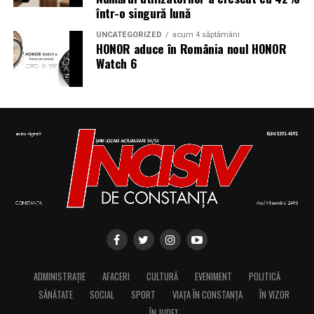
într-o singură lună
UNCATEGORIZED
acum 4 săptămâni
HONOR aduce în România noul HONOR
Watch 6
ADMINISTRAȚIE
AFACERI
CULTURĂ
EVENIMENT
POLITICĂ
SĂNĂTATE
SOCIAL
SPORT
VIAȚA ÎN CONSTANȚA
ÎN VIZOR
ÎN JUDEȚ