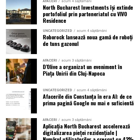
AFACERI
acum 4 săptămâni
North Bucharest Investments își extinde
portofoliul prin parteneriatul cu VIVO
Residence
UNCATEGORIZED
acum 4 săptămâni
Roborock lansează noua gamă de roboți
de tuns gazonul
AFACERI
acum 3 săptămâni
D’Olive a organizat un eveniment în
Piața Unirii din Cluj-Napoca
UNCATEGORIZED
acum 4 săptămâni
Afacerile din Constanța în era AI: de ce
prima pagină Google nu mai e suficientă
AFACERI
acum 3 săptămâni
Aplicația North Bucharest accelerează
digitalizarea pieței rezidențiale |
Numărul utilizatorilor a crescut cu 42%