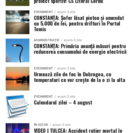
proiect sportiv: CS Litoral Corbu
EVENIMENT
acum 3 zile
CONSTANȚA: Șofer lăsat pieton și amendat
cu 5.000 de lei, pentru drifturi în Portul
Tomis
ADMINISTRAȚIE
acum 3 zile
CONSTANȚA: Primăria anunță măsuri pentru
reducerea consumului de energie electrică
EVENIMENT
acum 3 zile
Urmează zile de foc în Dobrogea, cu
temperaturi ce vor crește de la o zi la alta
EVENIMENT
acum 3 zile
Calendarul zilei – 4 august
ÎN VIZOR
acum 3 zile
VIDEO | TULCEA: Accident rutier mortal în