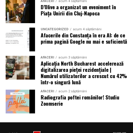
altele au fost date dispărute. Peste 300.000 de oameni
AFACERI
acum 4 săptămâni
D’Olive a organizat un eveniment în
au rămas fără locuințe în urma exploziilor devastatoare.
Piața Unirii din Cluj-Napoca
Autoritățile din Liban au decretat trei zile de doliu
național
UNCATEGORIZED
acum 4 săptămâni
Afacerile din Constanța în era AI: de ce
prima pagină Google nu mai e suficientă
Aniversări – Comemorări
AFACERI
acum 3 săptămâni
Aplicația North Bucharest accelerează
digitalizarea pieței rezidențiale |
– Sf. Ioan Maria Vianney, preot (Calendarul Romano-
Numărul utilizatorilor a crescut cu 42%
într-o singură lună
Catolic 2026)
AFACERI
acum 2 săptămâni
Radiografia poftei românilor! Studiu
Zoomserie
– 1807: S-a născut Constantin Lecca, pictor, tipograf,
editor, scriitor, traducător şi profesor; ctitorul primei
tipografii (19.IX.1837) şi al primului periodic din
Oltenia, „Mozaicul” (3.X.1838-25.IX.1839); s-a remarcat