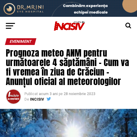
EVENIMENT
Prognoza meteo ANM pentru
următoarele 4 săptămâni – Cum va
fi vremea în ziua de Crăciun –
Anunțul oficial al meteorologilor
Publicat
acum 3 ani
pe
28 noiembrie 2023
De
INCISIV