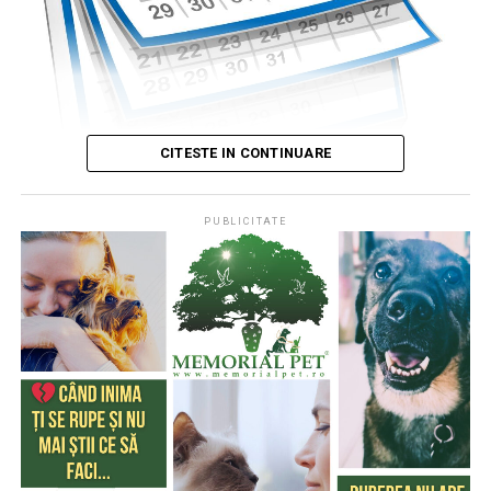
CITESTE IN CONTINUARE
PUBLICITATE
Publicat de
Codrin RAITA
,
4 august 2026, 05:00
S-a întâmplat într-o zi de 4 august
* Cu 333 de ani în urmă (1693), la această dată, monahul
francez, Dom Pérignon, degusta spuma unei băuturi
produse de el din vinul foarte acid de Champagne (o
regiune din nordul Franţei), băutură care a devenit
extrem de cunoscută şi i-a purtat numele