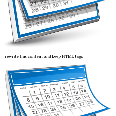
fi tropicală. Cerul va fi mai mult senin, iar vântul va sufla
slab și moderat.
Joi, cu excepția zonei de coastă, vremea va fi caniculară,
indicele temperatură-umezeală va depăși pe arii extinse
pragul critic de 80 de unități, iar temperaturile maxime
se vor încadra între 33 și 37 de grade, mai coborâte pe
litoral, unde vor fi 30 de grade. Noaptea, valorile termice
rămân ridicate. Cerul va fi variabil, vântul va sufla cel
rewrite this content and keep HTML tags
mult moderat și după-amiază vor fi posibile averse slabe.
Vineri, valorile termice nu mai trec de pragul caniculei,
la malul mării vor fi 33 de grade și minimele nocturne se
mențin între 19 și 24 de grade. Cerul va avea înnorări
temporare după-amiaza, când local vor fi averse slabe,
însoțite de fenomene electrice și intensificări de vânt.