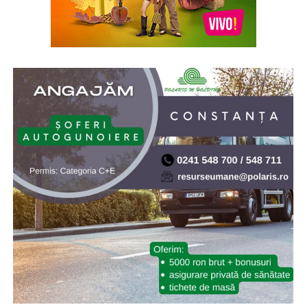
902/2005, s-a aprobat înfiinţarea Institutului Naţional
pentru Studierea Holocaustului din România „Elie
Wiesel”. Elie (Eliezer) Wiesel (1928-2016) a fost evreu-
american de origine română, supraviețuitor al
Holocaustului, scriitor, profesor, filozof, ziarist, eseist și
un activist în drepturile omului. Inaugurarea a avut loc
la 10.X.2005, cu ocazia celei de-a doua comemorări a
„Zilei Holocaustului din România”
* Cu 19 ani în urmă (2007) NASA a lansat sonda Phoenix
Mars Lander, care ulterior a găsit dovezi ale existenței
apei pe planeta Marte. Phoenix Mars Lander, pe scurt
Phoenix, este o navă-robot dedicată continuării misiunii
explorării spațiului, având ca țintă continuarea
explorării planetei Marte a sistemului nostru solar.
Misiunea Phoenix a fost lansată cu succes pe 4 august
2007 și a amartizat în ziua de 25 mai 2008. Programul ar
fi trebuit să dureze 90 de zile marțiene (aproximativ 92
de zile pământene), dar robotul a depășit așteptările