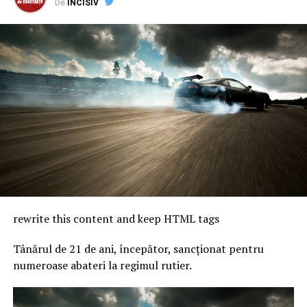
De
INCISIV
Primul turneu de volei în memoria antrenorului Paul
Cămui
NU RATATI
CSM Constanța a fost învinsă în deplasare de SCM Poli
Timișoara în Liga Zimbrilor
rewrite this content and keep HTML tags
Tânărul de 21 de ani, începător, sancționat pentru
numeroase abateri la regimul rutier.