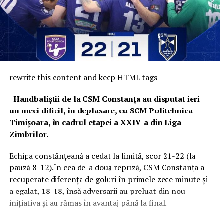
rewrite this content and keep HTML tags
Handbaliștii de la CSM Constanța au disputat ieri
un meci dificil, în deplasare, cu SCM Politehnica
Timișoara, în cadrul etapei a XXIV-a din Liga
Zimbrilor.
Echipa constănțeană a cedat la limită, scor 21-22 (la
pauză 8-12).În cea de-a două repriză, CSM Constanța a
recuperate diferența de goluri în primele zece minute și
a egalat, 18-18, însă adversarii au preluat din nou
inițiativa și au rămas în avantaj până la final.