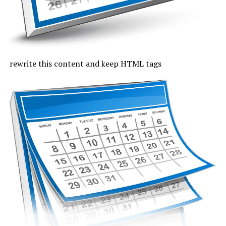
indicele temperatură-umezeală va depăși pe arii extinse
pragul critic de 80 de unități, iar temperaturile maxime
se vor încadra între 33 și 37 de grade, mai coborâte pe
litoral, unde vor fi 30 de grade. Noaptea, valorile termice
rămân ridicate. Cerul va fi variabil, vântul va sufla cel
rewrite this content and keep HTML tags
mult moderat și după-amiază vor fi posibile averse slabe.
Vineri, valorile termice nu mai trec de pragul caniculei,
la malul mării vor fi 33 de grade și minimele nocturne se
mențin între 19 și 24 de grade. Cerul va avea înnorări
temporare după-amiaza, când local vor fi averse slabe,
însoțite de fenomene electrice și intensificări de vânt.