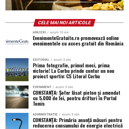
referendumuri, pe 10 septembrie 1967 și pe 7 noiembrie
2002, prin care populația micului teritoriului a respins
anexarea la Spania. De altfel ziua de 10 septembrie a
CELE MAI NOI ARTICOLE
devenit şi sărbătoarea națională a Gibraltarului. În
AFACERI
acum 10 ore
aprilie 1985 s-a deschis graniţa între cele două teritorii
EvenimenteGratuite.ro promovează online
evenimentele cu acces gratuit din România
* Cu 164 de ani în urmă (1862), în cadrul acţiunii de
unificare administrativă, domnitorul Alexandru Ioan
Cuza semna decretele prin care hotăra contopirea
EDITORIAL
acum 3 zile
Prima fotografie, primul meci, prima
Direcţiei Statistice a Moldovei cu Oficiul Statistic din
victorie! La Corbu prinde contur un nou
Bucureşti şi numirea lui Dionisie Pop-Marţian ca
proiect sportiv: CS Litoral Corbu
director al Oficiului Statistic pentru Principatele Unite
EVENIMENT
acum 3 zile
(4/16)
CONSTANȚA: Șofer lăsat pieton și amendat
cu 5.000 de lei, pentru drifturi în Portul
* În urmă cu 112 ani (1914), în contextul izbucnirii
Tomis
Primului Război Mondial, Germania invada Belgia, iar ca
răspuns, Marea Britanie a declarat război Germaniei.
ADMINISTRAȚIE
acum 3 zile
CONSTANȚA: Primăria anunță măsuri pentru
Statele Unite și-au proclamat neutralitatea
reducerea consumului de energie electrică