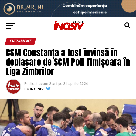
EVENIMENT
CSM Constanța a fost învinsă în
deplasare de SCM Poli Timișoara în
Liga Zimbrilor
Publicat
acum 2 ani
pe
21 aprilie 2024
De
INCISIV