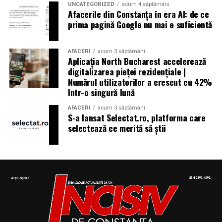
UNCATEGORIZED
acum 4 săptămâni
Afacerile din Constanța în era AI: de ce
prima pagină Google nu mai e suficientă
Aniversări – Comemorări
AFACERI
acum 3 săptămâni
Aplicația North Bucharest accelerează
digitalizarea pieței rezidențiale |
– Sf. Ioan Maria Vianney, preot (Calendarul Romano-
Numărul utilizatorilor a crescut cu 42%
într-o singură lună
Catolic 2026)
AFACERI
acum 3 săptămâni
S-a lansat Selectat.ro, platforma care
selectează ce merită să știi
– 1807: S-a născut Constantin Lecca, pictor, tipograf,
editor, scriitor, traducător şi profesor; ctitorul primei
tipografii (19.IX.1837) şi al primului periodic din
Oltenia, „Mozaicul” (3.X.1838-25.IX.1839); s-a remarcat
în domeniul portretisticii, al picturii religioase (în stil
occidental) şi al picturii cu tematică istorică; participant
la Revoluţia Română din 1848 (m. 1887)