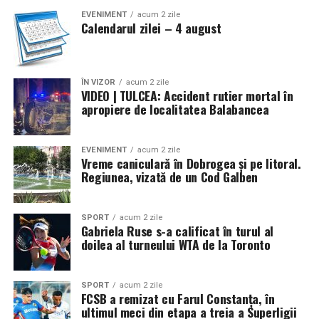
EVENIMENT
acum 2 zile
Calendarul zilei – 4 august
ÎN VIZOR
acum 2 zile
VIDEO | TULCEA: Accident rutier mortal în
apropiere de localitatea Balabancea
EVENIMENT
acum 2 zile
Vreme caniculară în Dobrogea și pe litoral.
Regiunea, vizată de un Cod Galben
SPORT
acum 2 zile
Gabriela Ruse s-a calificat în turul al
doilea al turneului WTA de la Toronto
SPORT
acum 2 zile
FCSB a remizat cu Farul Constanța, în
ultimul meci din etapa a treia a Superligii