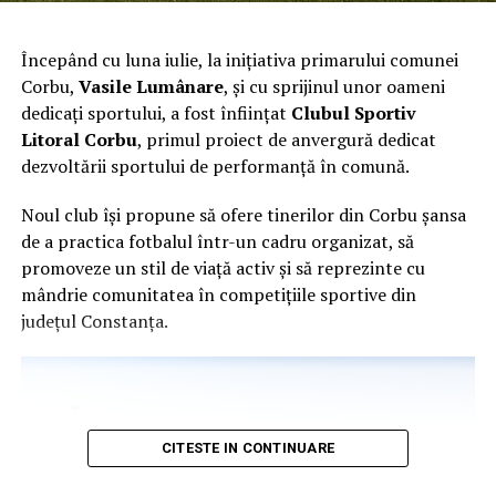
transformare profundă a modului în care organizațiile
construiesc încredere și explică deciziile legate de
Începând cu luna iulie, la inițiativa primarului comunei
remunerare. Abordăm activ acest subiect, aducând la
Corbu,
Vasile Lumânare
, și cu sprijinul unor oameni
aceeași masă specialiști în resurse umane, experți în
dedicați sportului, a fost înființat
Clubul Sportiv
legislația muncii și lideri de business, prin webinarii,
Litoral Corbu
, primul proiect de anvergură dedicat
sesiuni de informare și inițiative dedicate mediului de
dezvoltării sportului de performanță în comună.
afaceri. Studiul realizat împreună cu Reveal Marketing
Research reprezintă un nou pas în acest demers și oferă o
Noul club își propune să ofere tinerilor din Corbu șansa
imagine clară asupra nivelului actual de pregătire a pieței
de a practica fotbalul într-un cadru organizat, să
din România, precum și asupra provocărilor pe care
promoveze un stil de viață activ și să reprezinte cu
organizațiile trebuie să le gestioneze în perioada
mândrie comunitatea în competițiile sportive din
următoare.”
, a declarat Elena Pap, CEO Eurasia Upcoop
județul Constanța.
Group și CEO Up România.
Angajații cer mai multă transparență decât cred
companiile că oferă
CITESTE IN CONTINUARE
Percepția asupra transparenței salariale diferă
semnificativ între cele două categorii analizate. În timp