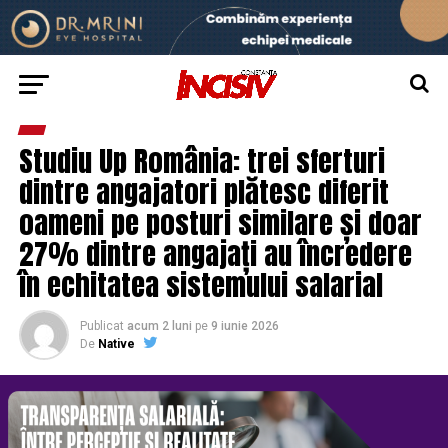
Studiu Up România: trei sferturi
dintre angajatori plătesc diferit
oameni pe posturi similare și doar
27% dintre angajați au încredere
în echitatea sistemului salarial
Publicat
acum 2 luni
pe
9 iunie 2026
De
Native