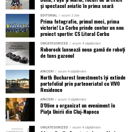
și spectacol aviatic în prima seară
EDITORIAL
acum 2 zile
Prima fotografie, primul meci, prima
victorie! La Corbu prinde contur un nou
proiect sportiv: CS Litoral Corbu
UNCATEGORIZED
acum 4 săptămâni
Roborock lansează noua gamă de roboți
de tuns gazonul
AFACERI
acum 4 săptămâni
North Bucharest Investments își extinde
portofoliul prin parteneriatul cu VIVO
Residence
AFACERI
acum 3 săptămâni
D’Olive a organizat un eveniment în
Piața Unirii din Cluj-Napoca
UNCATEGORIZED
acum 4 săptămâni