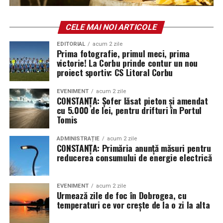
Articol preluat din
StiriCompanii.ro
CELE MAI NOI ARTICOLE
ARTICOLE PE ACEIASI TEMA:
CEO EURASIA UPCOOP GROUP ȘI CEO UP ROMÂNIA
EDITORIAL
acum 2 zile
ELENA PAP
STUDIU UP ROMÂNIA
Prima fotografie, primul meci, prima
victorie! La Corbu prinde contur un nou
proiect sportiv: CS Litoral Corbu
EVENIMENT
acum 2 zile
CONSTANȚA: Șofer lăsat pieton și amendat
cu 5.000 de lei, pentru drifturi în Portul
Tomis
ADMINISTRAȚIE
acum 2 zile
CONSTANȚA: Primăria anunță măsuri pentru
reducerea consumului de energie electrică
EVENIMENT
acum 2 zile
Urmează zile de foc în Dobrogea, cu
temperaturi ce vor crește de la o zi la alta