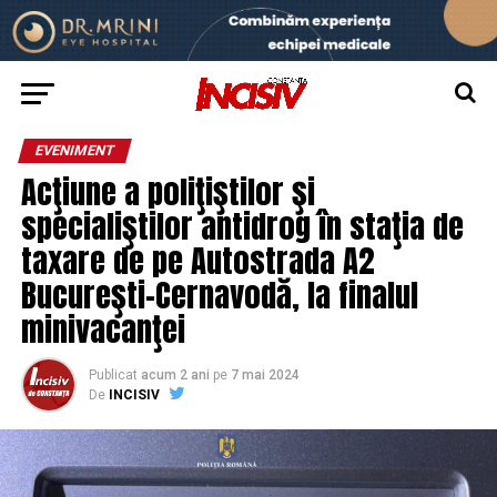
EVENIMENT
Acţiune a poliţiştilor şi
specialiştilor antidrog în staţia de
taxare de pe Autostrada A2
Bucureşti-Cernavodă, la finalul
minivacanţei
Publicat
acum 2 ani
pe
7 mai 2024
De
INCISIV