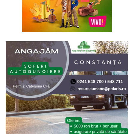
* Acum 21 de ani (2005), prin Hotărârea de Guvern nr.
902/2005, s-a aprobat înfiinţarea Institutului Naţional
pentru Studierea Holocaustului din România „Elie
Wiesel”. Elie (Eliezer) Wiesel (1928-2016) a fost evreu-
american de origine română, supraviețuitor al
Holocaustului, scriitor, profesor, filozof, ziarist, eseist și
un activist în drepturile omului. Inaugurarea a avut loc
la 10.X.2005, cu ocazia celei de-a doua comemorări a
„Zilei Holocaustului din România”
* Cu 19 ani în urmă (2007) NASA a lansat sonda Phoenix
Mars Lander, care ulterior a găsit dovezi ale existenței
apei pe planeta Marte. Phoenix Mars Lander, pe scurt
Phoenix, este o navă-robot dedicată continuării misiunii
explorării spațiului, având ca țintă continuarea
explorării planetei Marte a sistemului nostru solar.
Misiunea Phoenix a fost lansată cu succes pe 4 august
2007 și a amartizat în ziua de 25 mai 2008. Programul ar