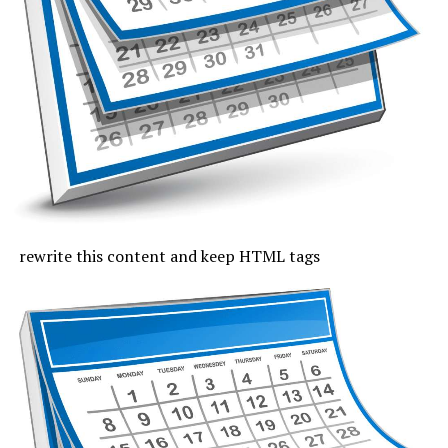
termică va urca până la 36 de grade în partea
continentală, pe litoral vor fi 31 de grade, iar noaptea va
fi tropicală. Cerul va fi mai mult senin, iar vântul va sufla
slab și moderat.
Joi, cu excepția zonei de coastă, vremea va fi caniculară,
indicele temperatură-umezeală va depăși pe arii extinse
pragul critic de 80 de unități, iar temperaturile maxime
se vor încadra între 33 și 37 de grade, mai coborâte pe
litoral, unde vor fi 30 de grade. Noaptea, valorile termice
rămân ridicate. Cerul va fi variabil, vântul va sufla cel
rewrite this content and keep HTML tags
mult moderat și după-amiază vor fi posibile averse slabe.
Vineri, valorile termice nu mai trec de pragul caniculei,
la malul mării vor fi 33 de grade și minimele nocturne se
mențin între 19 și 24 de grade. Cerul va avea înnorări
temporare după-amiaza, când local vor fi averse slabe,
însoțite de fenomene electrice și intensificări de vânt.