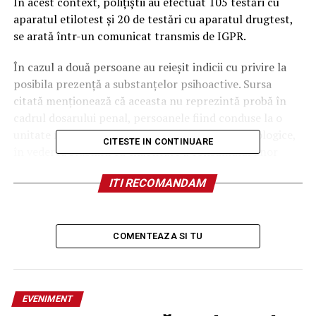
În acest context, poliţiştii au efectuat 105 testări cu
aparatul etilotest şi 20 de testări cu aparatul drugtest,
se arată într-un comunicat transmis de IGPR.
În cazul a două persoane au reieşit indicii cu privire la
posibila prezenţă a substanţelor psihoactive. Sursa
citată menţionează că aceasta nu reprezintă probă în
cadrul dosarului penal, persoanele fiind conduse la o
unitate medicală, pentru recoltarea de probe biologice,
CITESTE IN CONTINUARE
în vederea stabilirii cu exactitate a consumului unor
substanţe interzise.
ITI RECOMANDAM
În cadrul acţiunii, au fost aplicate 102 de sancţiuni
contravenţionale, dintre care 75 pentru depăşirea
limitei legale de viteză.
COMENTEAZA SI TU
Pentru abaterile grave constatate, poliţiştii au reţinut 6
permise de conducere şi 5 certificate de înmatriculare.
Valoarea totală a sancţiunilor aplicate a fost de 54.740
EVENIMENT
de lei. Activitatea a beneficiat de sprijinul unui elicopter