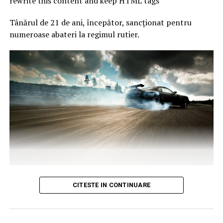
rewrite this content and keep HTML tags
Tânărul de 21 de ani, începător, sancționat pentru
numeroase abateri la regimul rutier.
Foto: Ilustrativă
Publicat de
Adina Sîrbu
,
CITESTE IN CONTINUARE
3 august 2026, 17:05
Luni, în jurul orei 00.30, polițiști din cadrul Poliției