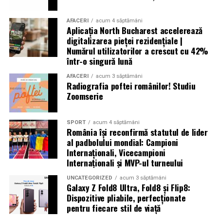
au pierdut viața, peste 6.500 au fost rănite și multe
altele au fost date dispărute. Peste 300.000 de oameni
AFACERI
acum 4 săptămâni
Aplicația North Bucharest accelerează
au rămas fără locuințe în urma exploziilor devastatoare.
digitalizarea pieței rezidențiale |
Autoritățile din Liban au decretat trei zile de doliu
Numărul utilizatorilor a crescut cu 42%
național
într-o singură lună
AFACERI
acum 3 săptămâni
Radiografia poftei românilor! Studiu
Zoomserie
Aniversări – Comemorări
SPORT
acum 4 săptămâni
România își reconfirmă statutul de lider
– Sf. Ioan Maria Vianney, preot (Calendarul Romano-
al padbolului mondial: Campioni
Internaționali, Vicecampioni
Catolic 2026)
Internaționali și MVP-ul turneului
UNCATEGORIZED
acum 3 săptămâni
Galaxy Z Fold8 Ultra, Fold8 și Flip8:
– 1807: S-a născut Constantin Lecca, pictor, tipograf,
Dispozitive pliabile, perfecționate
pentru fiecare stil de viață
editor, scriitor, traducător şi profesor; ctitorul primei