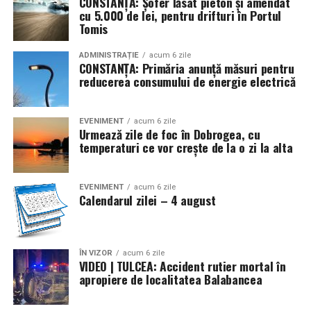
CONSTANȚA: Șofer lăsat pieton și amendat
cu 5.000 de lei, pentru drifturi în Portul
* În urmă cu 112 ani (1914), în contextul izbucnirii
Tomis
Primului Război Mondial, Germania invada Belgia, iar ca
răspuns, Marea Britanie a declarat război Germaniei.
ADMINISTRAȚIE
acum 6 zile
CONSTANȚA: Primăria anunță măsuri pentru
Statele Unite și-au proclamat neutralitatea
reducerea consumului de energie electrică
* Se marchează 110 ani (1916) de la semnarea, la
Bucureşti, a Tratatului de alianţă între România, de o
EVENIMENT
acum 6 zile
Urmează zile de foc în Dobrogea, cu
parte, şi Rusia, Franţa, Marea Britanie şi Italia, pe de altă
temperaturi ce vor crește de la o zi la alta
parte, pentru intrarea ţării noastre în război de partea
Antantei (în prima conflagraţie mondială). La
14/27.VIII.1916 România a declarat război Austro-
EVENIMENT
acum 6 zile
Calendarul zilei – 4 august
Ungariei, dată ce a marcat începutul războiul de
eliberare şi întregire naţională (1916-1919) (4/17)
* Acum 78 de ani (1948) a apărut Decretul-lege nr. 177
ÎN VIZOR
acum 6 zile
VIDEO | TULCEA: Accident rutier mortal în
privind cultele religioase din România, prin care s-a
apropiere de localitatea Balabancea
reiterat libertatea credinţei religioase şi a practicării
cultelor (cu excepţia celor interzise), dar s-a subliniat şi