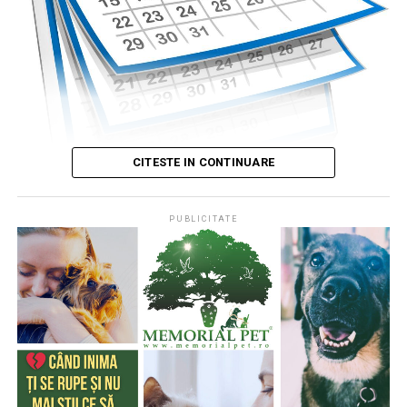
CITESTE IN CONTINUARE
PUBLICITATE
Publicat de
Codrin RAITA
,
4 august 2026, 05:00
S-a întâmplat într-o zi de 4 august
* Cu 333 de ani în urmă (1693), la această dată, monahul
francez, Dom Pérignon, degusta spuma unei băuturi
produse de el din vinul foarte acid de Champagne (o