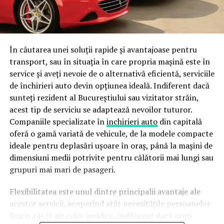
În căutarea unei soluții rapide și avantajoase pentru
transport, sau în situația în care propria mașină este în
service și aveți nevoie de o alternativă eficientă, serviciile
de închirieri auto devin opțiunea ideală. Indiferent dacă
sunteți rezident al Bucureștiului sau vizitator străin,
acest tip de serviciu se adaptează nevoilor tuturor.
Companiile specializate în
inchirieri auto
din capitală
oferă o gamă variată de vehicule, de la modele compacte
ideale pentru deplasări ușoare în oraș, până la mașini de
dimensiuni medii potrivite pentru călătorii mai lungi sau
grupuri mai mari de pasageri.
Flexibilitatea este unul dintre principalii avantaje ale
acestor servicii, acoperind atât necesitățile persoanelor
fizice, cât și ale celor juridice. Indiferent dacă aveți