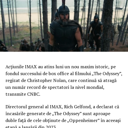
sunteți turist în căutare de aventuri sau rezident care
are nevoie de o alternativă temporară pentru mașina
personală, opțiunile variate de închiriere vă permit să
găsiți exact ceea ce vă potrivește. Cu o planificare
adecvată și alegerea unei companii de încredere,
experiența dumneavoastră în România poate fi mai
plăcută și mai lipsită de stres, beneficiind de toate
avantajele oferite de acest serviciu versatil și
indispensabil.
Acţiunile IMAX au atins luni un nou maxim istoric, pe
În momentul în care pășim pe pământ românesc prin
fondul succesului de box office al filmului „The Odyssey”,
Aeroportul Internațional Henri Coandă din Otopeni, ne
regizat de Christopher Nolan, care continuă să atragă
întâmpină oportunități variate pentru închirierea unei
un număr record de spectatori la nivel mondial,
mașini direct în incinta aeroportului. Această facilităte
transmite CNBC.
reprezintă un avantaj major pentru călătorii care doresc
să își înceapă aventura în România fără întârzieri sau
Directorul general al IMAX, Rich Gelfond, a declarat că
complicații legate de transportul de la aeroport.
încasările generate de „The Odyssey” sunt aproape
Companiile de rent a car oferă un spectru larg de
duble faţă de cele obţinute de „Oppenheimer” în aceeaşi
opțiuni, de la mașini compacte potrivite pentru
etapă a lansării din 2023.