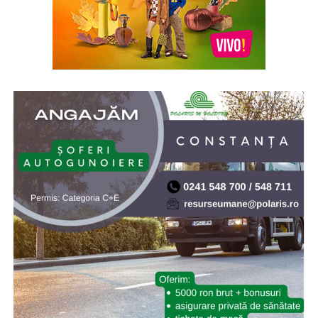
Indiferent de preferințe, sezonul cald este momentul
ideal să experimentezi și să descoperi parfumuri
inspirate din universul parfumeriei de nișă. Iar
colecția
Top Scents
de la Oriflame demonstrează că
ingredientele premium, creativitatea și accesibilitatea
pot exista în aceeași sticlă.
(Advertorial)