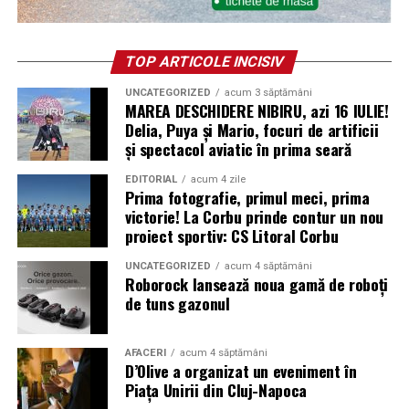
TOP ARTICOLE INCISIV
UNCATEGORIZED
acum 3 săptămâni
MAREA DESCHIDERE NIBIRU, azi 16 IULIE!
Delia, Puya și Mario, focuri de artificii
și spectacol aviatic în prima seară
EDITORIAL
acum 4 zile
Prima fotografie, primul meci, prima
victorie! La Corbu prinde contur un nou
proiect sportiv: CS Litoral Corbu
UNCATEGORIZED
acum 4 săptămâni
Roborock lansează noua gamă de roboți
de tuns gazonul
AFACERI
acum 4 săptămâni
D’Olive a organizat un eveniment în
Piața Unirii din Cluj-Napoca