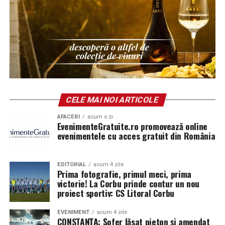
La La Lime
– prospețime reinterpretată
Dacă preferi parfumurile fresh, luminoase și energice, La
La Lime este alegerea potrivită.
CELE MAI NOI ARTICOLE
Parfumul este construit în jurul lime-ului peruvian,
AFACERI
acum o zi
completat de un acord de lenjerie proaspăt spălată și
EvenimenteGratuite.ro promovează online
Akigalawood, o notă lemnoasă modernă care oferă
evenimentele cu acces gratuit din România
profunzime și persistență. Rezultatul este un parfum
vibrant, contemporan și ușor de purtat în orice moment
EDITORIAL
acum 4 zile
al zilei.
Prima fotografie, primul meci, prima
victorie! La Corbu prinde contur un nou
proiect sportiv: CS Litoral Corbu
Tropic Thunder
– vacanța într-o sticlă
EVENIMENT
acum 4 zile
CONSTANȚA: Șofer lăsat pieton și amendat