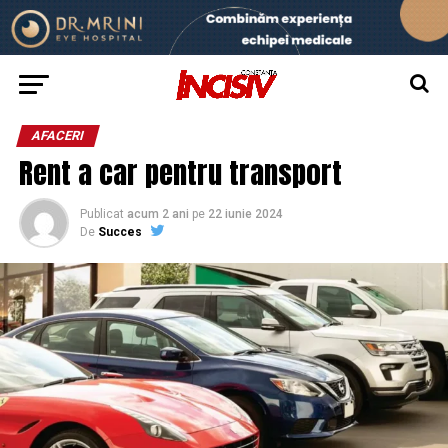
AFACERI
Rent a car pentru transport
Publicat
acum 2 ani
pe
22 iunie 2024
De
Succes