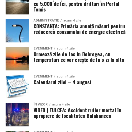
Pentru cei care preferă parfumurile mai calde și
cu 5.000 de lei, pentru drifturi în Portul
senzuale, Tropic Thunder propune o atmosferă complet
Tomis
diferită.
ADMINISTRAȚIE
acum 4 zile
CONSTANȚA: Primăria anunță măsuri pentru
Smochina coaptă, laptele de cocos și lemnul de santal
reducerea consumului de energie electrică
construiesc o compoziție inspirată de zilele petrecute la
soare și de energia destinațiilor tropicale. Este un
parfum care îmbină prospețimea fructelor cu confortul
EVENIMENT
acum 4 zile
Urmează zile de foc în Dobrogea, cu
notelor cremoase și lemnoase, fiind ideal pentru serile
temperaturi ce vor crește de la o zi la alta
de vară.
Parfumuri create fără limite
EVENIMENT
acum 4 zile
Calendarul zilei – 4 august
Atât
La La Lime
, cât și
Tropic Thunder
fac parte din
Top
Scents
, prima colecție Oriflame inspirată din parfumeria
de nișă.
ÎN VIZOR
acum 4 zile
VIDEO | TULCEA: Accident rutier mortal în
apropiere de localitatea Balabancea
Colecția a fost dezvoltată în colaborare cu Givaudan și
cu noua generație de parfumieri ai școlii sale de
parfumerie. În cadrul unui proiect unic, aceștia au