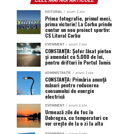
EDITORIAL
acum 2 zile
Prima fotografie, primul meci,
prima victorie! La Corbu prinde
contur un nou proiect sportiv:
CS Litoral Corbu
EVENIMENT
acum 2 zile
CONSTANȚA: Șofer lăsat pieton
și amendat cu 5.000 de lei,
pentru drifturi în Portul Tomis
ADMINISTRAȚIE
acum 2 zile
CONSTANȚA: Primăria anunță
măsuri pentru reducerea
consumului de energie
electrică
EVENIMENT
acum 2 zile
Urmează zile de foc în
Dobrogea, cu temperaturi ce
vor crește de la o zi la alta
EVENIMENT
acum 2 zile