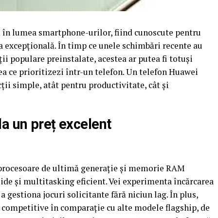
ă în lumea smartphone-urilor, fiind cunoscute pentru
ea excepțională. În timp ce unele schimbări recente au
i populare preinstalate, acestea ar putea fi totuși
eea ce prioritizezi într-un telefon. Un telefon Huawei
ii simple, atât pentru productivitate, cât și
a un preț excelent
u procesoare de ultimă generație și memorie RAM
de și multitasking eficient. Vei experimenta încărcarea
a gestiona jocuri solicitante fără niciun lag. În plus,
 competitive în comparație cu alte modele flagship, de