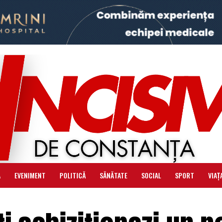
Ă
EVENIMENT
POLITICĂ
SĂNĂTATE
SOCIAL
SPORT
VIAȚ