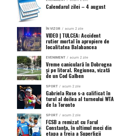
Calendarul zilei – 4 august
ÎN VIZOR
acum 2 zile
VIDEO | TULCEA: Accident
rutier mortal în apropiere de
localitatea Balabancea
EVENIMENT
acum 2 zile
Vreme caniculară în Dobrogea
și pe litoral. Regiunea, vizată
de un Cod Galben
SPORT
acum 2 zile
Gabriela Ruse s-a calificat în
turul al doilea al turneului WTA
de la Toronto
SPORT
acum 2 zile
FCSB a remizat cu Farul
Constanța, în ultimul meci din
etapa a treia a Superligii