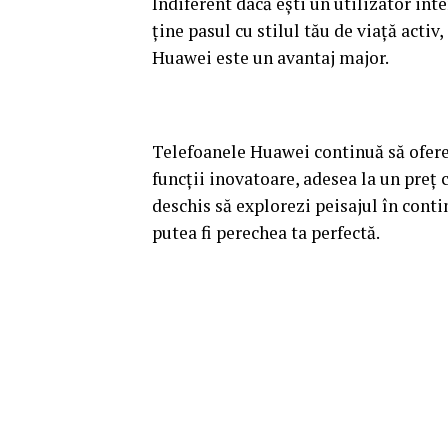
Indiferent dacă ești un utilizator int
ține pasul cu stilul tău de viață acti
Huawei este un avantaj major.
Telefoanele Huawei continuă să ofer
funcții inovatoare, adesea la un preț 
deschis să explorezi peisajul în conti
putea fi perechea ta perfectă.