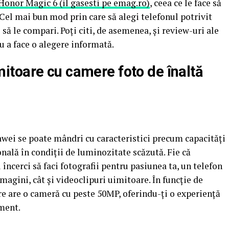
Honor Magic 6 (il gasesti pe emag.ro)
, ceea ce le face să
 Cel mai bun mod prin care să alegi telefonul potrivit
i să le compari. Poți citi, de asemenea, și review-uri ale
u a face o alegere informată.
toare cu camere foto de înaltă
wei se poate mândri cu caracteristici precum capacități
nală în condiții de luminozitate scăzută. Fie că
 încerci să faci fotografii pentru pasiunea ta, un telefon
magini, cât și videoclipuri uimitoare. În funcție de
re are o cameră cu peste 50MP, oferindu-ți o experiență
ment.