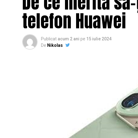
De ce merită să-
telefon Huawei
Publicat
acum 2 ani
pe
15 iulie 2024
De
Nikolas