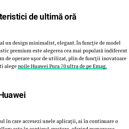
eristici de ultimă oră
al un design minimalist, elegant. În funcție de model
plastic premium este alegerea cea mai populară indiferent
m de operare ușor de utilizat, plin de funcții inovatoare
ti alege
noile Huawei Pura 70 ultra de pe Emag.
n Huawei
 în care accesezi unele aplicații, ai în continuare o
llery este în continuă creștere, oferind numeroase