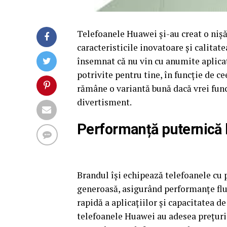
Telefoanele Huawei și-au creat o niș
caracteristicile inovatoare și calitat
însemnat că nu vin cu anumite aplicați
potrivite pentru tine, în funcție de c
rămâne o variantă bună dacă vrei funcț
divertisment.
Performanță puternică l
Brandul își echipează telefoanele c
generoasă, asigurând performanțe flui
rapidă a aplicațiilor și capacitatea de 
telefoanele Huawei au adesea prețuri