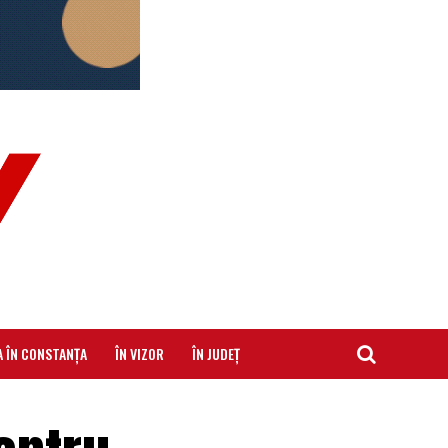
A ÎN CONSTANȚA
ÎN VIZOR
ÎN JUDEȚ