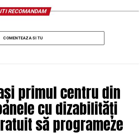
ITI RECOMANDAM
COMENTEAZA SI TU
ași primul centru din
nele cu dizabilități
gratuit să programeze