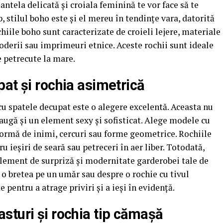
antela delicată și croiala feminină te vor face să te
mp, stilul boho este și el mereu în tendințe vara, datorită
chiile boho sunt caracterizate de croieli lejere, materiale
roderii sau imprimeuri etnice. Aceste rochii sunt ideale
e petrecute la mare.
at și rochia asimetrică
 cu spatele decupat este o alegere excelentă. Aceasta nu
adaugă și un element sexy și sofisticat. Alege modele cu
 formă de inimi, cercuri sau forme geometrice. Rochiile
u ieșiri de seară sau petreceri în aer liber. Totodată,
element de surpriză și modernitate garderobei tale de
 o bretea pe un umăr sau despre o rochie cu tivul
 pentru a atrage priviri și a ieși în evidență.
sturi și rochia tip cămașă