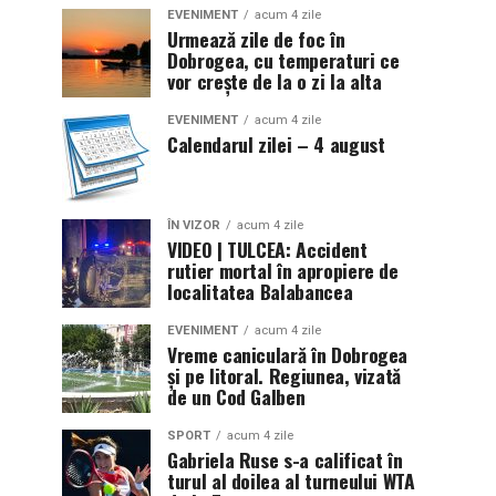
EVENIMENT
acum 4 zile
Urmează zile de foc în
Dobrogea, cu temperaturi ce
vor crește de la o zi la alta
EVENIMENT
acum 4 zile
Calendarul zilei – 4 august
ÎN VIZOR
acum 4 zile
VIDEO | TULCEA: Accident
rutier mortal în apropiere de
localitatea Balabancea
EVENIMENT
acum 4 zile
Vreme caniculară în Dobrogea
și pe litoral. Regiunea, vizată
de un Cod Galben
SPORT
acum 4 zile
Gabriela Ruse s-a calificat în
turul al doilea al turneului WTA