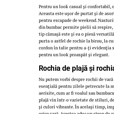
Pentru un look casual și confortabil, 
Aceasta este ușor de purtat și de asor
pentru escapade de weekend. Nasturii 
din bumbac permite pielii să respire, 
tip cămașă este și ea o piesă versatilă
purta o astfel de rochie la birou, la 
cordon în talie pentru a-ți evidenția 
pentru un look proaspăt și elegant.
Rochia de plajă și roch
Nu putem vorbi despre rochii de vară 
esențială pentru zilele petrecute la 
aerisite, cum ar fi voalul sau bumbacu
plajă vin într-o varietate de stiluri, 
și culori vibrante. În același timp, i
orice vară. Acestea aduc un strop de e