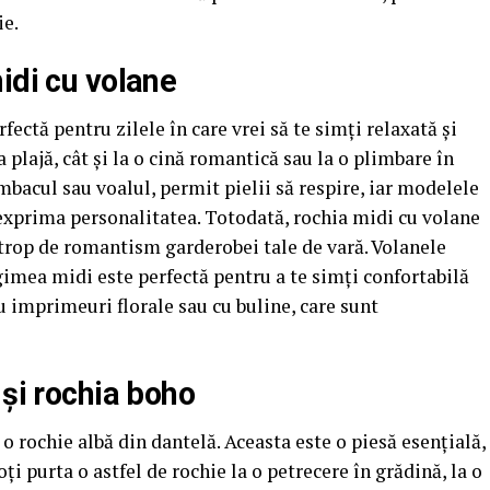
ie.
idi cu volane
rfectă pentru zilele în care vrei să te simți relaxată și
la plajă, cât și la o cină romantică sau la o plimbare în
mbacul sau voalul, permit pielii să respire, iar modelele
i exprima personalitatea. Totodată, rochia midi cu volane
strop de romantism garderobei tale de vară. Volanele
ngimea midi este perfectă pentru a te simți confortabilă
u imprimeuri florale sau cu buline, care sunt
 și rochia boho
 rochie albă din dantelă. Aceasta este o piesă esențială,
i purta o astfel de rochie la o petrecere în grădină, la o