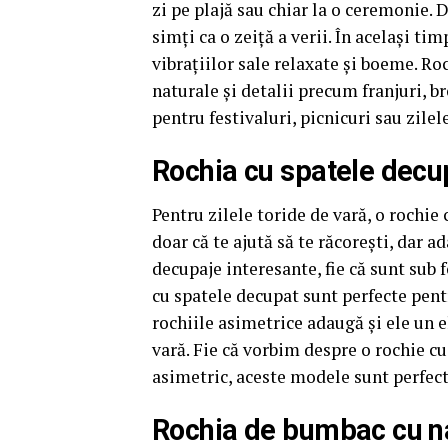
zi pe plajă sau chiar la o ceremonie. D
simți ca o zeiță a verii. În același ti
vibrațiilor sale relaxate și boeme. Ro
naturale și detalii precum franjuri, b
pentru festivaluri, picnicuri sau zilel
Rochia cu spatele decup
Pentru zilele toride de vară, o rochie
doar că te ajută să te răcorești, dar 
decupaje interesante, fie că sunt sub
cu spatele decupat sunt perfecte pentr
rochiile asimetrice adaugă și ele un 
vară. Fie că vorbim despre o rochie cu
asimetric, aceste modele sunt perfecte
Rochia de bumbac cu na