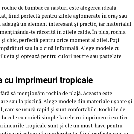
o rochie de bumbac cu nasturi este alegerea ideală.
tat, fiind perfectă pentru zilele aglomerate în oraș sau
adaugă un element interesant și practic, iar materialul
menținându-te răcorită în zilele calde. În plus, rochia
 și chic, perfectă pentru orice moment al zilei. Poți
cumpărături sau la o cină informală. Alege modele cu
silueta și optează pentru culori neutre sau pastelate
ia cu imprimeuri tropicale
fără să menționăm rochia de plajă. Aceasta este
mare sau la piscină. Alege modele din materiale ușoare și
l, care se usucă rapid și sunt confortabile. Rochiile de
de la cele cu croieli simple la cele cu imprimeuri exotice
mprimeurile tropicale sunt și ele un must-have pentru
xotism și culoare în garderoba ta, fiind perfecte pentru