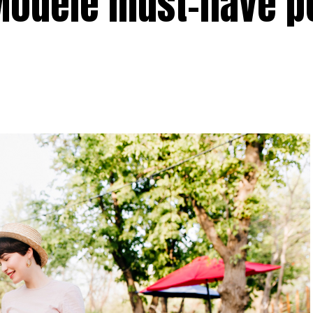
 Modele must-have p