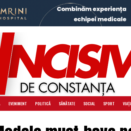
Ă
EVENIMENT
POLITICĂ
SĂNĂTATE
SOCIAL
SPORT
VIAȚ