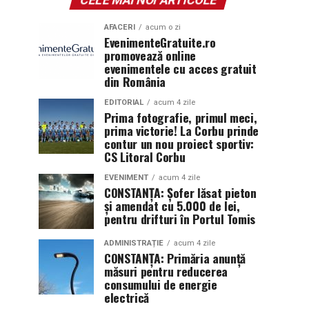
AFACERI
acum o zi
EvenimenteGratuite.ro
promovează online
evenimentele cu acces gratuit
din România
EDITORIAL
acum 4 zile
Prima fotografie, primul meci,
prima victorie! La Corbu prinde
contur un nou proiect sportiv:
CS Litoral Corbu
EVENIMENT
acum 4 zile
CONSTANȚA: Șofer lăsat pieton
și amendat cu 5.000 de lei,
pentru drifturi în Portul Tomis
ADMINISTRAȚIE
acum 4 zile
CONSTANȚA: Primăria anunță
măsuri pentru reducerea
consumului de energie
electrică