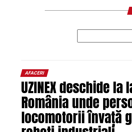
AFACERI
UZINEX deschide la I
România unde persoa
locomotorii învață 