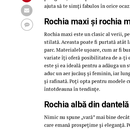
ajuta să te simți fabulos în orice ocaz
Rochia maxi și rochia m
Rochia maxi este un clasic al verii, pe
stilată. Aceasta poate fi purtată atât 
parc. Materialele ușoare, cum ar fi bu
variate îți oferă posibilitatea de a-ț
este și ea ideală pentru a adăuga un 
aduc un aer jucăuș și feminin, iar lu
și rafinată. Poți opta pentru modele c
întotdeauna în tendințe.
Rochia albă din dantelă
Nimic nu spune „vară” mai bine decât o
care emană prospețime și eleganță. Poț