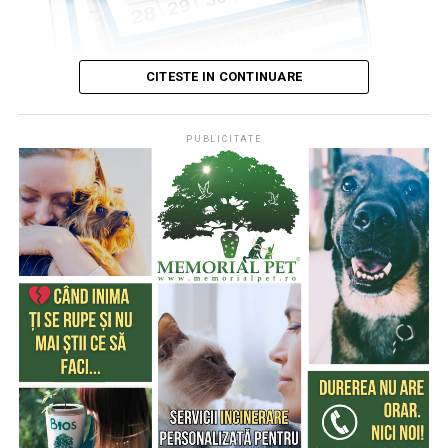
CITESTE IN CONTINUARE
PUBLICITATE
Publicat de
Codrin RAITA
,
4 august 2026, 05:00
S-a întâmplat într-o zi de 4 august
* Cu 333 de ani în urmă (1693), la această dată, monahul
francez, Dom Pérignon, degusta spuma unei băuturi
produse de el din vinul foarte acid de Champagne (o
regiune din nordul Franţei), băutură care a devenit
extrem de cunoscută şi i-a purtat numele
* Acum 322 de ani (1704) englezii au cucerit Gibraltarul,
în timpul Războiului Spaniol de Succesiune (Tratatul de