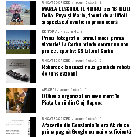
declarat oficial încheiat pe 10 noiembrie 2008, întrucât
UNCATEGORIZED
acum 3 săptămâni
MAREA DESCHIDERE NIBIRU, azi 16 IULIE!
scăderea duratei de expunere la soare și creșterea
Delia, Puya și Mario, focuri de artificii
frecvenței furtunilor de praf în locul în care se află
și spectacol aviatic în prima seară
sonda nu i-au mai permis acesteia să-și încarce bateriile
solare
EDITORIAL
acum 4 zile
Prima fotografie, primul meci, prima
victorie! La Corbu prinde contur un nou
* Cu 6 ani în urmă (2020) a avut loc o explozie în zona
proiect sportiv: CS Litoral Corbu
portuară a orașului Beirut, capitala Libanului. Aceasta a
fost urmată de un incendiu, câteva alte mici explozii și,
UNCATEGORIZED
acum 4 săptămâni
Roborock lansează noua gamă de roboți
în final, de o detonație masivă, care a fost urmată de un
de tuns gazonul
suflu violent. Potrivit premierului libanez, Hasan Diab,
au explodat 2.750 de tone de nitrat de amoniu
confiscate. Materialul fusese pus la păstrare într-un
AFACERI
acum 4 săptămâni
D’Olive a organizat un eveniment în
depozit timp de șase ani, fără a se lua măsuri de
Piața Unirii din Cluj-Napoca
precauție. În urma exploziei, cel puțin 204 persoane și-
au pierdut viața, peste 6.500 au fost rănite și multe
altele au fost date dispărute. Peste 300.000 de oameni
UNCATEGORIZED
acum 4 săptămâni
Afacerile din Constanța în era AI: de ce
au rămas fără locuințe în urma exploziilor devastatoare.
prima pagină Google nu mai e suficientă
Autoritățile din Liban au decretat trei zile de doliu