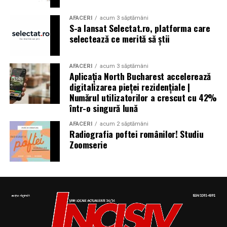
național
AFACERI
acum 3 săptămâni
S-a lansat Selectat.ro, platforma care
selectează ce merită să știi
Aniversări – Comemorări
AFACERI
acum 3 săptămâni
Aplicația North Bucharest accelerează
digitalizarea pieței rezidențiale |
– Sf. Ioan Maria Vianney, preot (Calendarul Romano-
Numărul utilizatorilor a crescut cu 42%
într-o singură lună
Catolic 2026)
AFACERI
acum 2 săptămâni
Radiografia poftei românilor! Studiu
Zoomserie
– 1807: S-a născut Constantin Lecca, pictor, tipograf,
editor, scriitor, traducător şi profesor; ctitorul primei
tipografii (19.IX.1837) şi al primului periodic din
Oltenia, „Mozaicul” (3.X.1838-25.IX.1839); s-a remarcat
în domeniul portretisticii, al picturii religioase (în stil
occidental) şi al picturii cu tematică istorică; participant
la Revoluţia Română din 1848 (m. 1887)