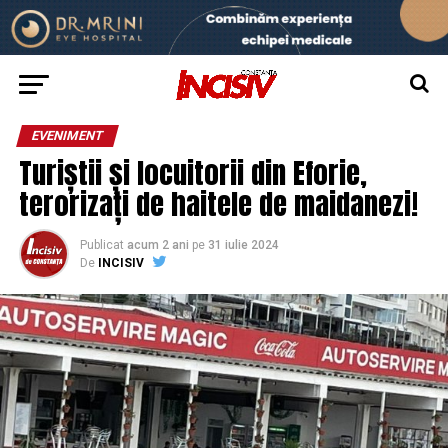
EVENIMENT
Turiștii și locuitorii din Eforie,
terorizați de haitele de maidanezi!
Publicat
acum 2 ani
pe
31 iulie 2024
De
INCISIV