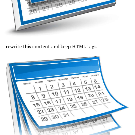
Joi, cu excepția zonei de coastă, vremea va fi caniculară,
indicele temperatură-umezeală va depăși pe arii extinse
pragul critic de 80 de unități, iar temperaturile maxime
se vor încadra între 33 și 37 de grade, mai coborâte pe
litoral, unde vor fi 30 de grade. Noaptea, valorile termice
rămân ridicate. Cerul va fi variabil, vântul va sufla cel
rewrite this content and keep HTML tags
mult moderat și după-amiază vor fi posibile averse slabe.
Vineri, valorile termice nu mai trec de pragul caniculei,
la malul mării vor fi 33 de grade și minimele nocturne se
mențin între 19 și 24 de grade. Cerul va avea înnorări
temporare după-amiaza, când local vor fi averse slabe,
însoțite de fenomene electrice și intensificări de vânt.