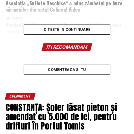
Asociația „Suflete Deschise“ a adus zâmbetul pe buze
sărmanilor din satul Culmea! Video
NU RATATI
Anchetă la Viișoara! Un tânăr ar fi fost bătut, agresat
sexual și abandonat pe câmp de doi bărbați. Video
CITESTE IN CONTINUARE
ITI RECOMANDAM
COMENTEAZA SI TU
EVENIMENT
CONSTANȚA: Șofer lăsat pieton și
amendat cu 5.000 de lei, pentru
drifturi în Portul Tomis