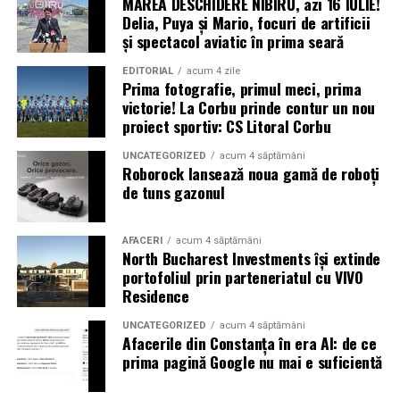
MAREA DESCHIDERE NIBIRU, azi 16 IULIE!
scăderea duratei de expunere la soare și creșterea
Delia, Puya și Mario, focuri de artificii
frecvenței furtunilor de praf în locul în care se află
și spectacol aviatic în prima seară
sonda nu i-au mai permis acesteia să-și încarce bateriile
solare
EDITORIAL
acum 4 zile
Prima fotografie, primul meci, prima
victorie! La Corbu prinde contur un nou
* Cu 6 ani în urmă (2020) a avut loc o explozie în zona
proiect sportiv: CS Litoral Corbu
portuară a orașului Beirut, capitala Libanului. Aceasta a
fost urmată de un incendiu, câteva alte mici explozii și,
UNCATEGORIZED
acum 4 săptămâni
Roborock lansează noua gamă de roboți
în final, de o detonație masivă, care a fost urmată de un
de tuns gazonul
suflu violent. Potrivit premierului libanez, Hasan Diab,
au explodat 2.750 de tone de nitrat de amoniu
confiscate. Materialul fusese pus la păstrare într-un
AFACERI
acum 4 săptămâni
North Bucharest Investments își extinde
depozit timp de șase ani, fără a se lua măsuri de
portofoliul prin parteneriatul cu VIVO
precauție. În urma exploziei, cel puțin 204 persoane și-
Residence
au pierdut viața, peste 6.500 au fost rănite și multe
altele au fost date dispărute. Peste 300.000 de oameni
UNCATEGORIZED
acum 4 săptămâni
Afacerile din Constanța în era AI: de ce
au rămas fără locuințe în urma exploziilor devastatoare.
prima pagină Google nu mai e suficientă
Autoritățile din Liban au decretat trei zile de doliu
național