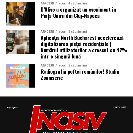
AFACERI
acum 4 săptămâni
D’Olive a organizat un eveniment în
Piața Unirii din Cluj-Napoca
Aniversări – Comemorări
AFACERI
acum 3 săptămâni
Aplicația North Bucharest accelerează
digitalizarea pieței rezidențiale |
– Sf. Ioan Maria Vianney, preot (Calendarul Romano-
Numărul utilizatorilor a crescut cu 42%
într-o singură lună
Catolic 2026)
AFACERI
acum 2 săptămâni
Radiografia poftei românilor! Studiu
Zoomserie
– 1807: S-a născut Constantin Lecca, pictor, tipograf,
editor, scriitor, traducător şi profesor; ctitorul primei
tipografii (19.IX.1837) şi al primului periodic din
Oltenia, „Mozaicul” (3.X.1838-25.IX.1839); s-a remarcat
în domeniul portretisticii, al picturii religioase (în stil
occidental) şi al picturii cu tematică istorică; participant
la Revoluţia Română din 1848 (m. 1887)