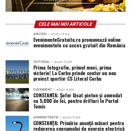
dintre Marea Britanie şi Spania. Au existat şi două
referendumuri, pe 10 septembrie 1967 și pe 7 noiembrie
2002, prin care populația micului teritoriului a respins
anexarea la Spania. De altfel ziua de 10 septembrie a
CELE MAI NOI ARTICOLE
devenit şi sărbătoarea națională a Gibraltarului. În
AFACERI
acum 14 ore
aprilie 1985 s-a deschis graniţa între cele două teritorii
EvenimenteGratuite.ro promovează online
evenimentele cu acces gratuit din România
* Cu 164 de ani în urmă (1862), în cadrul acţiunii de
unificare administrativă, domnitorul Alexandru Ioan
Cuza semna decretele prin care hotăra contopirea
EDITORIAL
acum 4 zile
Prima fotografie, primul meci, prima
Direcţiei Statistice a Moldovei cu Oficiul Statistic din
victorie! La Corbu prinde contur un nou
Bucureşti şi numirea lui Dionisie Pop-Marţian ca
proiect sportiv: CS Litoral Corbu
director al Oficiului Statistic pentru Principatele Unite
EVENIMENT
acum 4 zile
(4/16)
CONSTANȚA: Șofer lăsat pieton și amendat
cu 5.000 de lei, pentru drifturi în Portul
* În urmă cu 112 ani (1914), în contextul izbucnirii
Tomis
Primului Război Mondial, Germania invada Belgia, iar ca
răspuns, Marea Britanie a declarat război Germaniei.
ADMINISTRAȚIE
acum 4 zile
CONSTANȚA: Primăria anunță măsuri pentru
Statele Unite și-au proclamat neutralitatea
reducerea consumului de energie electrică