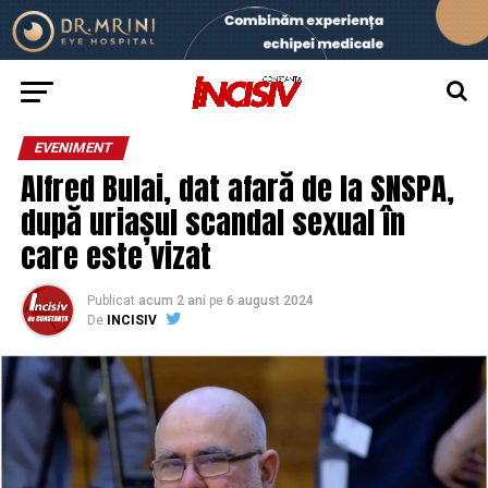
EVENIMENT
Alfred Bulai, dat afară de la SNSPA,
după uriașul scandal sexual în
care este vizat
Publicat
acum 2 ani
pe
6 august 2024
De
INCISIV